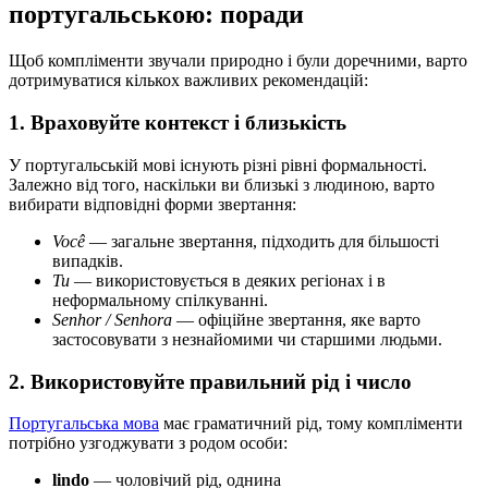
португальською: поради
Щоб компліменти звучали природно і були доречними, варто
дотримуватися кількох важливих рекомендацій:
1. Враховуйте контекст і близькість
У португальській мові існують різні рівні формальності.
Залежно від того, наскільки ви близькі з людиною, варто
вибирати відповідні форми звертання:
Você
— загальне звертання, підходить для більшості
випадків.
Tu
— використовується в деяких регіонах і в
неформальному спілкуванні.
Senhor / Senhora
— офіційне звертання, яке варто
застосовувати з незнайомими чи старшими людьми.
2. Використовуйте правильний рід і число
Португальська мова
має граматичний рід, тому компліменти
потрібно узгоджувати з родом особи:
lindo
— чоловічий рід, однина