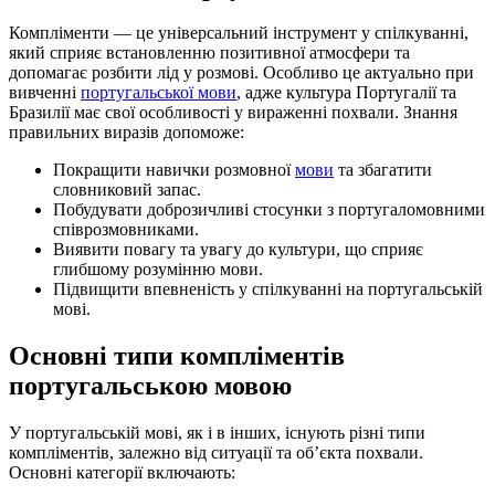
Компліменти — це універсальний інструмент у спілкуванні,
який сприяє встановленню позитивної атмосфери та
допомагає розбити лід у розмові. Особливо це актуально при
вивченні
португальської мови
, адже культура Португалії та
Бразилії має свої особливості у вираженні похвали. Знання
правильних виразів допоможе:
Покращити навички розмовної
мови
та збагатити
словниковий запас.
Побудувати доброзичливі стосунки з португаломовними
співрозмовниками.
Виявити повагу та увагу до культури, що сприяє
глибшому розумінню мови.
Підвищити впевненість у спілкуванні на португальській
мові.
Основні типи компліментів
португальською мовою
У португальській мові, як і в інших, існують різні типи
компліментів, залежно від ситуації та об’єкта похвали.
Основні категорії включають: