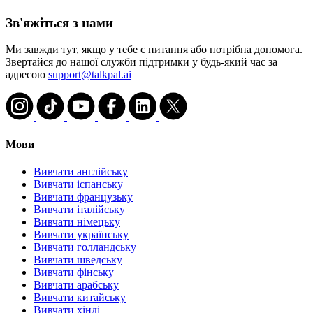
Зв'яжіться з нами
Ми завжди тут, якщо у тебе є питання або потрібна допомога.
Звертайся до нашої служби підтримки у будь-який час за
адресою
support@talkpal.ai
Мови
Вивчати англійську
Вивчати іспанську
Вивчати французьку
Вивчати італійську
Вивчати німецьку
Вивчати українську
Вивчати голландську
Вивчати шведську
Вивчати фінську
Вивчати арабську
Вивчати китайську
Вивчати хінді