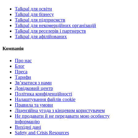
Talkpal для освіти
Talkpal для бізнесу
Talkpal для підприємств
Talkpal для некомерційних організацій
Talkpal для реселерів і партнерств
Talkpal для афілійованих
Компанія
Про нас
Блог
Преса
Тарифи
Зв’язатися з нами
Довідковий центр
Політика конфіденційності
Налаштування файлів cookie
Правила та умови
Ліцензійна угода з кінцевим користувачем
Не продавати й не передавати мою особисту
інформацію
Вихідні дані
Safety and Crisis Resources