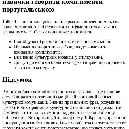
навички говорити компліменти
португальською
Talkpal — це інноваційна платформа для вивчення мов, яка
надає можливість спілкуватися з носіями португальської в
реальному часі. Ось як вона може допомогти:
Індивідуальні розмовні практики з носіями мови.
Отримання зворотного зв’язку щодо вимови та
вживання компліментів.
Вивчення культурних нюансів у спілкуванні.
Доступ до великої бібліотеки фраз і вправ, що сприяють
засвоєнню матеріалу.
Підсумок
Вміння робити компліменти португальською — це
не
лише
спосіб виразити позитивні емоції, а й важливий аспект
культурної комунікації. Знання правильних фраз, розуміння
граматичних правил та культурних особливостей дозволить
вам будувати теплі взаємини і відчувати себе впевнено у
спілкуванні. Використовуйте платформу Talkpal для практики
і покращення своїх навичок, і вже незабаром ви зможете легко
дарувати компліменти португальською, що звучатимуть щиро