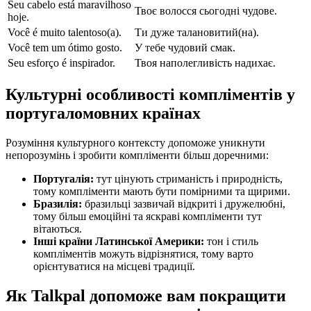
Seu cabelo está maravilhoso
Твоє волосся сьогодні чудове.
hoje.
Você é muito talentoso(a).
Ти дуже талановитий(на).
Você tem um ótimo gosto.
У тебе чудовий смак.
Seu esforço é inspirador.
Твоя наполегливість надихає.
Культурні особливості компліментів у
португаломовних країнах
Розуміння культурного контексту допоможе уникнути
непорозумінь і зробити компліменти більш доречними:
Португалія:
тут цінують стриманість і природність,
тому компліменти мають бути помірними та щирими.
Бразилія:
бразильці зазвичай відкриті і дружелюбні,
тому більш емоційні та яскраві компліменти тут
вітаються.
Інші країни Латинської Америки:
тон і стиль
компліментів можуть відрізнятися, тому варто
орієнтуватися на місцеві традиції.
Як Talkpal допоможе вам покращити