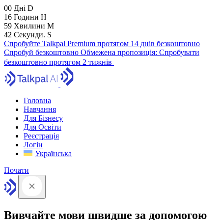
00
Дні
D
16
Години
H
59
Хвилини
M
41
Секунди.
S
Спробуйте Talkpal Premium протягом 14 днів безкоштовно
Спробуй безкоштовно
Обмежена пропозиція:
Спробувати
безкоштовно протягом 2 тижнів
Головна
Навчання
Для Бізнесу
Для Освіти
Реєстрація
Логін
Українська
Почати
Вивчайте мови швидше за допомогою