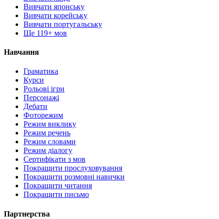
Вивчати японську
Вивчати корейську
Вивчати португальську
Ще 119+ мов
Навчання
Граматика
Курси
Рольові ігри
Персонажі
Дебати
Фоторежим
Режим виклику
Режим речень
Режим словами
Режим діалогу
Сертифікати з мов
Покращити прослуховування
Покращити розмовні навички
Покращити читання
Покращити письмо
Партнерства