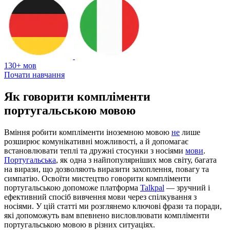
130+ мов
Почати навчання
Як говорити компліменти
португальською мовою
Вміння робити компліменти іноземною мовою
не
лише
розширює комунікативні можливості, а й допомагає
встановлювати теплі та дружні стосунки з носіями
мови
.
Португальська
, як одна з найпопулярніших мов світу, багата
на вирази, що дозволяють виразити захоплення, повагу та
симпатію. Освоїти мистецтво говорити компліменти
португальською допоможе платформа
Talkpal
— зручний і
ефективний спосіб вивчення мови через спілкування з
носіями. У цій статті ми розглянемо ключові фрази та поради,
які допоможуть вам впевнено висловлювати компліменти
португальською мовою в різних ситуаціях.