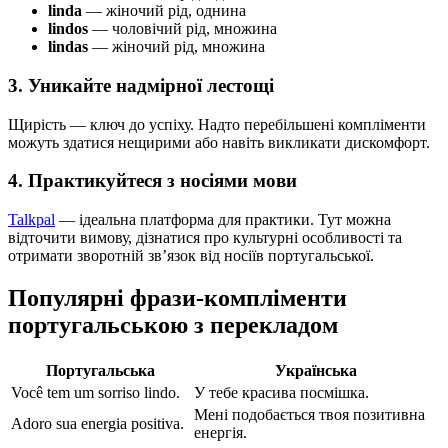
linda
— жіночий рід, однина
lindos
— чоловічий рід, множина
lindas
— жіночий рід, множина
3. Уникайте надмірної лестощі
Щирість — ключ до успіху. Надто перебільшені компліменти
можуть здатися нещирими або навіть викликати дискомфорт.
4. Практикуйтеся з носіями мови
Talkpal
— ідеальна платформа для практики. Тут можна
відточити вимову, дізнатися про культурні особливості та
отримати зворотній зв’язок від носіїв португальської.
Популярні фрази-компліменти
португальською з перекладом
Португальська
Українська
Você tem um sorriso lindo.
У тебе красива посмішка.
Мені подобається твоя позитивна
Adoro sua energia positiva.
енергія.