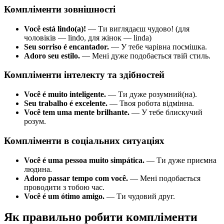
Компліменти зовнішності
Você está lindo(a)!
— Ти виглядаєш чудово! (для
чоловіків — lindo, для жінок — linda)
Seu sorriso é encantador.
— У тебе чарівна посмішка.
Adoro seu estilo.
— Мені дуже подобається твій стиль.
Компліменти інтелекту та здібностей
Você é muito inteligente.
— Ти дуже розумний(на).
Seu trabalho é excelente.
— Твоя робота відмінна.
Você tem uma mente brilhante.
— У тебе блискучий
розум.
Компліменти в соціальних ситуаціях
Você é uma pessoa muito simpática.
— Ти дуже приємна
людина.
Adoro passar tempo com você.
— Мені подобається
проводити з тобою час.
Você é um ótimo amigo.
— Ти чудовий друг.
Як правильно робити компліменти