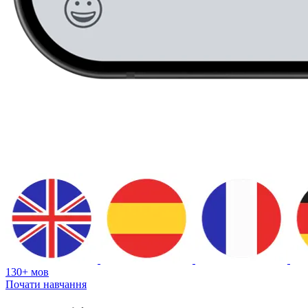
130+ мов
Почати навчання