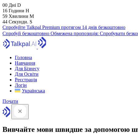
00
Дні
D
16
Години
H
59
Хвилини
M
43
Секунди.
S
Спробуйте Talkpal Premium протягом 14 днів безкоштовно
Спробуй безкоштовно
Обмежена пропозиція:
Спробувати безко
Головна
Навчання
Для Бізнесу
Для Освіти
Реєстрація
Логін
Українська
Почати
Вивчайте мови швидше за допомогою ш