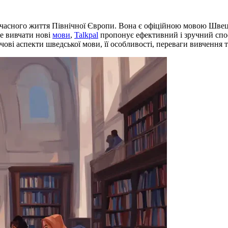
 сучасного життя Північної Європи. Вона є офіційною мовою Швец
не вивчати нові
мови
,
Talkpal
пропонує ефективний і зручний спо
ові аспекти шведської мови, її особливості, переваги вивчення т