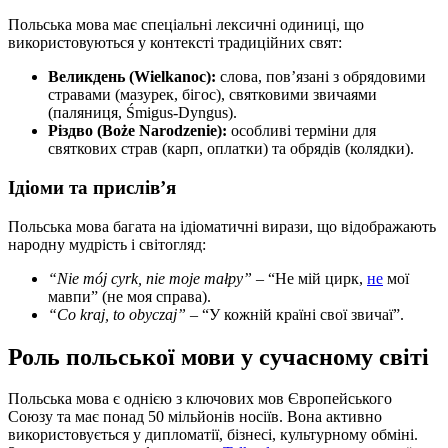
Польська мова має спеціальні лексичні одиниці, що
використовуються у контексті традиційних свят:
Великдень (Wielkanoc):
слова, пов’язані з обрядовими
стравами (мазурек, бігос), святковими звичаями
(паляниця, Śmigus-Dyngus).
Різдво (Boże Narodzenie):
особливі терміни для
святкових страв (карп, оплатки) та обрядів (колядки).
Ідіоми та прислів’я
Польська мова багата на ідіоматичні вирази, що відображають
народну мудрість і світогляд:
“Nie mój cyrk, nie moje małpy”
– “Не мій цирк,
не
мої
мавпи” (не моя справа).
“Co kraj, to obyczaj”
– “У кожній країні свої звичаї”.
Роль польської мови у сучасному світі
Польська мова є однією з ключових мов Європейського
Союзу та має понад 50 мільйонів носіїв. Вона активно
використовується у дипломатії, бізнесі, культурному обміні.