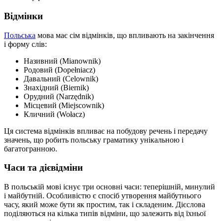
Відмінки
Польська
мова має сім відмінків, що впливають на закінчення
і форму слів:
Називний (Mianownik)
Родовий (Dopełniacz)
Давальний (Celownik)
Знахідний (Biernik)
Орудний (Narzędnik)
Місцевий (Miejscownik)
Кличний (Wołacz)
Ця система відмінків впливає на побудову речень і передачу
значень, що робить польську граматику унікальною і
багатогранною.
Часи та дієвідміни
В польській мові існує три основні часи: теперішній, минулий
і майбутній. Особливістю є спосіб утворення майбутнього
часу, який може бути як простим, так і складеним. Дієслова
поділяються на кілька типів відміни, що залежить від їхньої