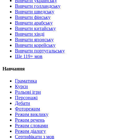
Вивчати українську
Вивчати голландську
Вивчати шведську
Вивчати фінську
Вивчати арабську
Вивчати китайську
Вивчати хінді
Вивчати японську
Вивчати корейську
Вивчати португальську
Ще 119+ мов
Навчання
Граматика
Курси
Рольові ігри
Персонажі
Дебати
Фоторежим
Режим виклику
Режим речень
Режим словами
Режим діалогу
Сертифікати з мов