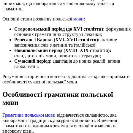
інших мов, що відобразилося у словниковому запасі та
граматиці.
Основні етапи розвитку польської
мови
:
Старопольський період (до XVI століття):
формування
основних граматичних структур і лексики;
Ренесанс і Бароко (XVI–XVII століття):
активне
запозичення слів з латини та італійської;
Новопольський період (XVIII–XIX століття):
стандартизація мови, розвиток літератури;
Сучасний період:
адаптація до нових реалій, вплив
глобалізації.
Розуміння історичного контексту допомагає краще сприймати
особливості сучасної польської мови.
Особливості граматики польської
мови
Граматика польської мови
відзначається складністю, яка
відображає її традиції і культурні особливості. Вивчення
граматики є важливим кроком для оволодіння мовою на
високому рівні.