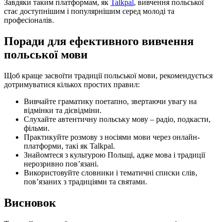
Завдяки таким платформам, як
Talkpal
, вивчення польської
стає доступнішим і популярнішим серед молоді та
професіоналів.
Поради для ефективного вивчення
польської мови
Щоб краще засвоїти традиції польської мови, рекомендується
дотримуватися кількох простих правил:
Вивчайте граматику поетапно, звертаючи увагу на
відмінки та дієвідміни.
Слухайте автентичну польську мову – радіо, подкасти,
фільми.
Практикуйте розмову з носіями мови через онлайн-
платформи, такі як Talkpal.
Знайомтеся з культурою Польщі, адже мова і традиції
нерозривно пов’язані.
Використовуйте словники і тематичні списки слів,
пов’язаних з традиціями та святами.
Висновок