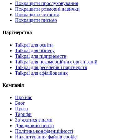
Покращити прослуховування
Покращити розмовні навички
Покращити читання
Покращити письмо
Партнерства
Talkpal для освіти
Talkpal для бізнесу
Talkpal для підприємств
Talkpal для некомерційних організацій
Talkpal для реселерів і партнерств
Talkpal для афілійованих
Компанія
Про нас
Блог
Преса
Тарифи
Зв’язатися з нами
Довідковий центр
Політика конфіденційності
Налаштування файлів cookie