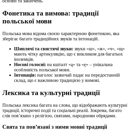
основи та закінчень.
Фонетика та вимова: традиції
польської мови
Польська мова відома своєю характерною фонетикою, яка
зберігає багато традиційних звуків та інтонацій.
Шиплячі та свистячі звуки:
звуки «ш», «ж», «ч», «щ»
мають чітку артикуляцію, що є викликом для багатьох
іноземців.
Носові голосні:
на кшталт «ą» та «ę» – унікальна
особливість польської мови.
Інтонація:
наголос зазвичай падає на передостанній
склад, що є важливою традицією у вимові.
Лексика та культурні традиції
Польська лексика багата на слова, що відображають культурні
традиції, історичні події та соціальні реалії. Зокрема, багато
слів пов’язано з релігією, святами, народними обрядами.
Свята та пов’язані з ними мовні традиції