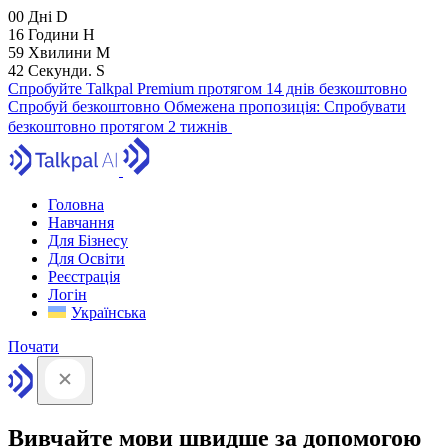
00
Дні
D
16
Години
H
59
Хвилини
M
42
Секунди.
S
Спробуйте Talkpal Premium протягом 14 днів безкоштовно
Спробуй безкоштовно
Обмежена пропозиція:
Спробувати
безкоштовно протягом 2 тижнів
Головна
Навчання
Для Бізнесу
Для Освіти
Реєстрація
Логін
Українська
Почати
Вивчайте мови швидше за допомогою