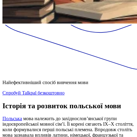
Найефективніший спосіб вивчення мови
Спробуй Talkpal безкоштовно
Історія та розвиток польської мови
Польська
мова належить до західнослов’янської групи
індоєвропейської мовної сім’ї. Її корені сягають IX–X століття,
коли формувалися перші польські племена. Впродовж століть
мова зазнавала впливів латини, німецької, французької та