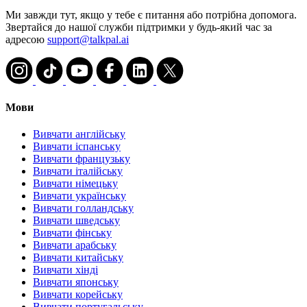
Ми завжди тут, якщо у тебе є питання або потрібна допомога.
Звертайся до нашої служби підтримки у будь-який час за
адресою
support@talkpal.ai
Мови
Вивчати англійську
Вивчати іспанську
Вивчати французьку
Вивчати італійську
Вивчати німецьку
Вивчати українську
Вивчати голландську
Вивчати шведську
Вивчати фінську
Вивчати арабську
Вивчати китайську
Вивчати хінді
Вивчати японську
Вивчати корейську
Вивчати португальську