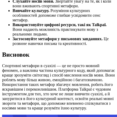
Слухайте носіїв мови.
Звертайте увагу на те, як і коли
вони вживають спортивні метафори.
Вивчайте культуру.
Розуміння культурних
особливостей допоможе глибше усвідомити сенс
метафор.
Використовуйте цифрові ресурси, такі як Talkpal.
Вони надають можливість практикувати мову з
реальними людьми.
Застосовуйте метафори у письмових завданнях.
Це
розвине навички письма та креативності.
Висновок
Спортивні метафори в суахілі — це не просто мовний
феномен, а важлива частина культурного коду, який допомагає
краще зрозуміти світогляд і спосіб мислення носіїв мови. Вони
роблять мову більш живою, емоційною і багатозначною.
Використання таких метафор збагачує мовлення, робить його
яскравішим і переконливішим. Платформа Talkpal є чудовим
інструментом для тих, хто хоче не лише вивчити суахілі, а й
зануритися в його культурний контекст, освоїти реальні мовні
звороти та метафори, що допоможе впевнено спілкуватися з
носіями мови та краще розуміти їхню культуру.