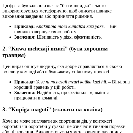
Ця фраза буквально означає “бігти швидко” і часто
використовується метафорично, щоб описати швидке
виконання завдання або прийняття рішення.
Приклад:
Anakimbia mbio kumaliza kazi yake.
– Він
швидко завершує свою роботу.
Значення:
Швидкість у діях, ефективність.
2. “Kuwa mchezaji mzuri” (бути хорошим
гравцем)
Цей вираз описує людину, яка добре справляється зі своєю
роллю у команді або в будь-якому спільному проєкті.
Приклад:
Yeye ni mchezaji mzuri katika kazi hii.
– Він/вона
хороший гравець у цій роботі.
Значення:
Надійність, професіоналізм, вміння
працювати в команді.
3. “Kupiga magoti” (ставати на коліна)
Хоча це може виглядати як спортивна дія, у контексті
боротьби чи боротьби у суахілі це означає визнання поразки
або підкорення. Використовується метафорично для опису