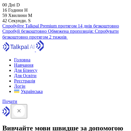
00
Дні
D
16
Години
H
59
Хвилини
M
41
Секунди.
S
Спробуйте Talkpal Premium протягом 14 днів безкоштовно
Спробуй безкоштовно
Обмежена пропозиція:
Спробувати
безкоштовно протягом 2 тижнів
Головна
Навчання
Для Бізнесу
Для Освіти
Реєстрація
Логін
Українська
Почати
Вивчайте мови швидше за допомогою