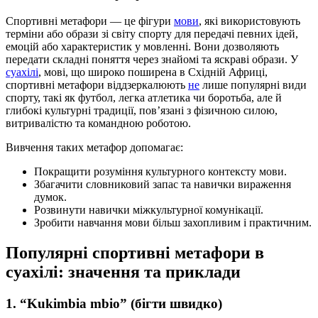
Спортивні метафори — це фігури
мови
, які використовують
терміни або образи зі світу спорту для передачі певних ідей,
емоцій або характеристик у мовленні. Вони дозволяють
передати складні поняття через знайомі та яскраві образи. У
суахілі
, мові, що широко поширена в Східній Африці,
спортивні метафори віддзеркалюють
не
лише популярні види
спорту, такі як футбол, легка атлетика чи боротьба, але й
глибокі культурні традиції, пов’язані з фізичною силою,
витривалістю та командною роботою.
Вивчення таких метафор допомагає:
Покращити розуміння культурного контексту мови.
Збагачити словниковий запас та навички вираження
думок.
Розвинути навички міжкультурної комунікації.
Зробити навчання мови більш захопливим і практичним.
Популярні спортивні метафори в
суахілі: значення та приклади
1. “Kukimbia mbio” (бігти швидко)