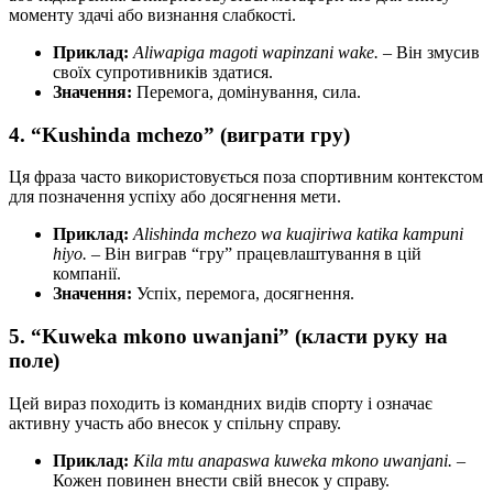
моменту здачі або визнання слабкості.
Приклад:
Aliwapiga magoti wapinzani wake.
– Він змусив
своїх супротивників здатися.
Значення:
Перемога, домінування, сила.
4. “Kushinda mchezo” (виграти гру)
Ця фраза часто використовується поза спортивним контекстом
для позначення успіху або досягнення мети.
Приклад:
Alishinda mchezo wa kuajiriwa katika kampuni
hiyo.
– Він виграв “гру” працевлаштування в цій
компанії.
Значення:
Успіх, перемога, досягнення.
5. “Kuweka mkono uwanjani” (класти руку на
поле)
Цей вираз походить із командних видів спорту і означає
активну участь або внесок у спільну справу.
Приклад:
Kila mtu anapaswa kuweka mkono uwanjani.
–
Кожен повинен внести свій внесок у справу.