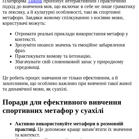
Платформа
Talkpal
пропонує інтерактивний і практичний
підхід до вивчення мов, що включає в себе не лише граматику
та лексику, а й культурні особливості, такі як спортивні
метафори. Завдяки живому спілкуванню з носіями мови,
користувачі можуть:
Отримати реальні приклади використання метафор у
контексті.
Зрозуміти нюанси значень та емоційне забарвлення
фраз.
Практикувати вимову та інтонацію.
Збагачувати свій словниковий запас у природному
середовищі.
Це робить процес навчання не тільки ефективним, а й
захопливим, що особливо важливо при вивченні такої живої
та динамічної мови, як суахілі.
Поради для ефективного вивчення
спортивних метафор у суахілі
Активно використовуйте метафори в розмовній
практиці.
Це допоможе краще запам’ятати їх значення
та контекст.