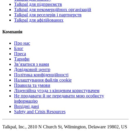
Talkpal для підприємств
Talkpal для некомерційних організацій
Talkpal для реселерів і партнерств
Talkpal для афілійованих
Компанія
Про нас
Блог
Преса
Тарифи
Зв’язатися з нами
Довідковий центр
Політика конфіденційності
Налаштування файлів cookie
Правила та умови
Ліцензійна угода з кінцевим користувачем
Не продавати й не передавати мою особисту
інформацію
Вихідні дані
Safety and Crisis Resources
Talkpal, Inc., 2810 N Church St, Wilmington, Delaware 19802, US