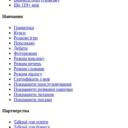
Ще 119+ мов
Навчання
Граматика
Курси
Рольові ігри
Персонажі
Дебати
Фоторежим
Режим виклику
Режим речень
Режим словами
Режим діалогу
Сертифікати з мов
Покращити прослуховування
Покращити розмовні навички
Покращити читання
Покращити письмо
Партнерства
Talkpal для освіти
Talkpal для бізнесу