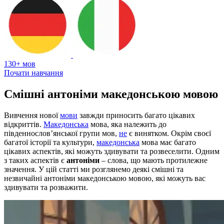
130+ мов
Почати навчання
Смішні антоніми македонською мовою
Вивчення нової
мови
завжди приносить багато цікавих
відкриттів.
Македонська
мова, яка належить до
південнослов’янської групи мов,
не
є винятком. Окрім своєї
багатої історії та культури,
македонська
мова має багато
цікавих аспектів, які можуть здивувати та розвеселити. Одним
з таких аспектів є
антоніми
– слова, що мають протилежне
значення. У цій статті ми розглянемо деякі смішні та
незвичайні антоніми македонською мовою, які можуть вас
здивувати та розважити.