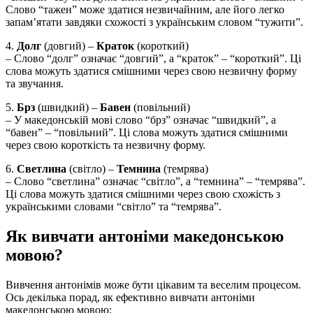
Слово “тажен” може здатися незвичайним, але його легко
запам’ятати завдяки схожості з українським словом “тужити”.
4.
Долг
(довгий) –
Краток
(короткий)
– Слово “долг” означає “довгий”, а “краток” – “короткий”. Ці
слова можуть здатися смішними через свою незвичну форму
та звучання.
5.
Брз
(швидкий) –
Бавен
(повільний)
– У македонській мові слово “брз” означає “швидкий”, а
“бавен” – “повільний”. Ці слова можуть здатися смішними
через свою короткість та незвичну форму.
6.
Светлина
(світло) –
Темнина
(темрява)
– Слово “светлина” означає “світло”, а “темнина” – “темрява”.
Ці слова можуть здатися смішними через свою схожість з
українськими словами “світло” та “темрява”.
Як вивчати антоніми македонською
мовою?
Вивчення антонімів може бути цікавим та веселим процесом.
Ось декілька порад, як ефективно вивчати антоніми
македонською мовою: