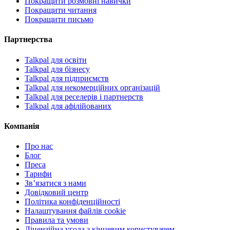
Покращити розмовні навички
Покращити читання
Покращити письмо
Партнерства
Talkpal для освіти
Talkpal для бізнесу
Talkpal для підприємств
Talkpal для некомерційних організацій
Talkpal для реселерів і партнерств
Talkpal для афілійованих
Компанія
Про нас
Блог
Преса
Тарифи
Зв’язатися з нами
Довідковий центр
Політика конфіденційності
Налаштування файлів cookie
Правила та умови
Ліцензійна угода з кінцевим користувачем