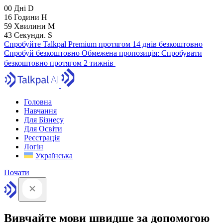
00
Дні
D
16
Години
H
59
Хвилини
M
41
Секунди.
S
Спробуйте Talkpal Premium протягом 14 днів безкоштовно
Спробуй безкоштовно
Обмежена пропозиція:
Спробувати
безкоштовно протягом 2 тижнів
Головна
Навчання
Для Бізнесу
Для Освіти
Реєстрація
Логін
Українська
Почати
Вивчайте мови швидше за допомогою