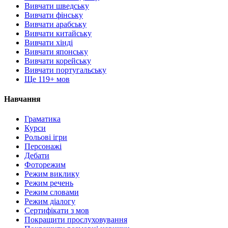
Вивчати шведську
Вивчати фінську
Вивчати арабську
Вивчати китайську
Вивчати хінді
Вивчати японську
Вивчати корейську
Вивчати португальську
Ще 119+ мов
Навчання
Граматика
Курси
Рольові ігри
Персонажі
Дебати
Фоторежим
Режим виклику
Режим речень
Режим словами
Режим діалогу
Сертифікати з мов
Покращити прослуховування