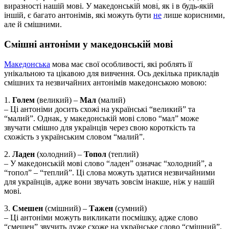
виразності нашій мові. У македонській мові, як і в будь-якій
іншій, є багато антонімів, які можуть бути
не
лише корисними,
але й смішними.
Смішні антоніми у македонській мові
Македонська
мова має свої особливості, які роблять її
унікальною та цікавою для вивчення. Ось декілька прикладів
смішних та незвичайних антонімів македонською мовою:
1.
Голем
(великий) –
Мал
(малий)
– Ці антоніми досить схожі на українські “великий” та
“малий”. Однак, у македонській мові слово “мал” може
звучати смішно для українців через свою короткість та
схожість з українським словом “малий”.
2.
Ладен
(холодний) –
Топол
(теплий)
– У македонській мові слово “ладен” означає “холодний”, а
“топол” – “теплий”. Ці слова можуть здатися незвичайними
для українців, адже вони звучать зовсім інакше, ніж у нашій
мові.
3.
Смешен
(смішний) –
Тажен
(сумний)
– Ці антоніми можуть викликати посмішку, адже слово
“смешен” звучить дуже схоже на українське слово “смішний”.