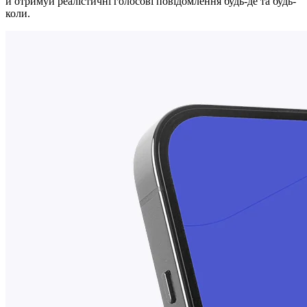
й отримуй реалістичні голосові повідомлення будь-де та будь-
коли.