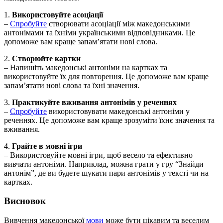
1.
Використовуйте асоціації
–
Спробуйте
створювати асоціації між македонськими
антонімами та їхніми українськими відповідниками. Це
допоможе вам краще запам’ятати нові слова.
2.
Створюйте картки
– Напишіть македонські антоніми на картках та
використовуйте їх для повторення. Це допоможе вам краще
запам’ятати нові слова та їхні значення.
3.
Практикуйте вживання антонімів у реченнях
–
Спробуйте
використовувати македонські антоніми у
реченнях. Це допоможе вам краще зрозуміти їхнє значення та
вживання.
4.
Грайте в мовні ігри
– Використовуйте мовні ігри, щоб весело та ефективно
вивчати антоніми. Наприклад, можна грати у гру “Знайди
антонім”, де ви будете шукати пари антонімів у тексті чи на
картках.
Висновок
Вивчення македонської
мови
може бути цікавим та веселим