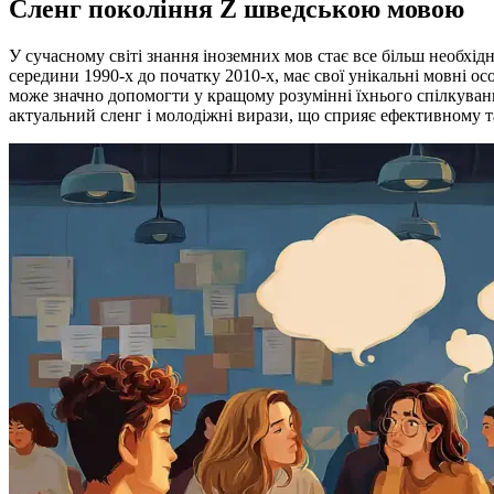
Сленг покоління Z шведською мовою
У сучасному світі знання іноземних мов стає все більш необхід
середини 1990-х до початку 2010-х, має свої унікальні мовні о
може значно допомогти у кращому розумінні їхнього спілкуван
актуальний сленг і молодіжні вирази, що сприяє ефективному