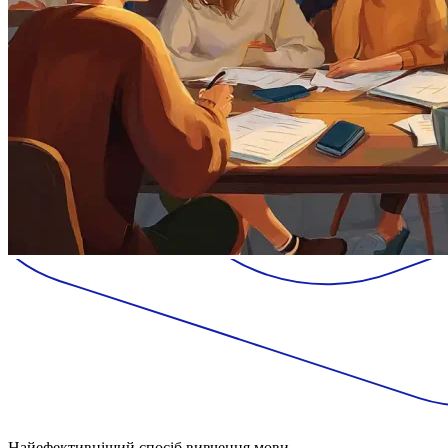
Найефективніший спосіб вивчення мови