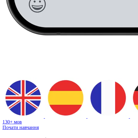
130+ мов
Почати навчання