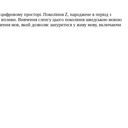
у цифровому просторі. Покоління Z, народжене в період з
урні впливи. Вивчення сленгу цього покоління шведською мовою
чення мов, який дозволяє зануритися у живу мову, включаючи