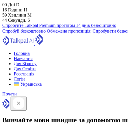
00
Дні
D
16
Години
H
59
Хвилини
M
43
Секунди.
S
Спробуйте Talkpal Premium протягом 14 днів безкоштовно
Спробуй безкоштовно
Обмежена пропозиція:
Спробувати безко
Головна
Навчання
Для Бізнесу
Для Освіти
Реєстрація
Логін
Українська
Почати
Вивчайте мови швидше за допомогою ш