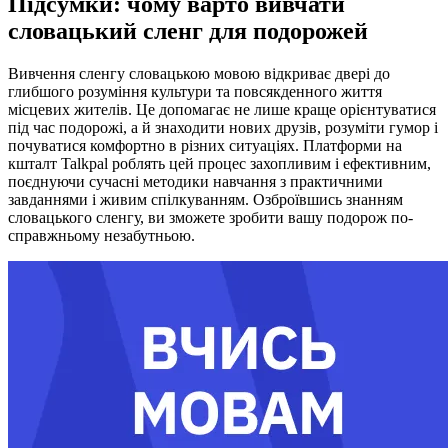
Підсумки: чому варто вивчати
словацький сленг для подорожей
Вивчення сленгу словацькою мовою відкриває двері до
глибшого розуміння культури та повсякденного життя
місцевих жителів. Це допомагає не лише краще орієнтуватися
під час подорожі, а й знаходити нових друзів, розуміти гумор і
почуватися комфортно в різних ситуаціях. Платформи на
кшталт Talkpal роблять цей процес захопливим і ефективним,
поєднуючи сучасні методики навчання з практичними
завданнями і живим спілкуванням. Озброївшись знанням
словацького сленгу, ви зможете зробити вашу подорож по-
справжньому незабутньою.