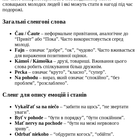
словацьких молодих людей і які можуть стати в нагоді під час
подорожі.
Загальні сленгові слова
Čau / Čaute
– неформальне привітання, аналогічне до
“Привіт” або “Пока”. Часто використовується серед
молоді.
Fajn
– означає “добре”, “ок”, “чудово”. Часто вживається
для вираження позитивної оцінки.
Kámoš / Kámoška
– друзі, товариші. Вживання цього
слова робить спілкування більш дружнім.
Pecka
– означає “круто”, “класно”, “супер”.
Na pohodu
– вираз, який означає “спокійно”, “без
проблем”, “розслаблено”.
Сленг для опису емоцій і станів
Vykašľať sa na niečo
– “забити на щось”, “не звертати
уваги”.
Byť v pohode
– “бути в порядку”, “бути спокійним”.
Mať nervy na pochode
– “бути на межі нервового
зриву”.
Odrbať niekoho
– “обдурити когось”, “обійти”.