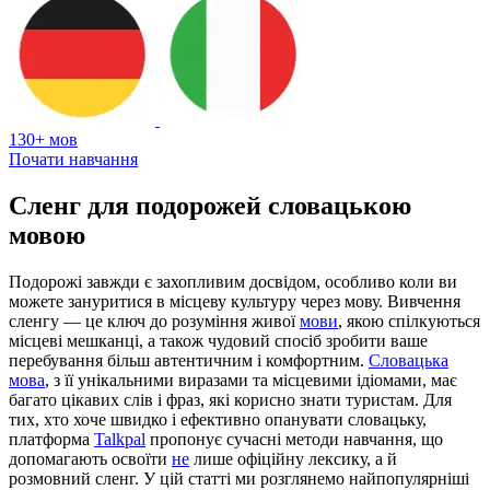
130+ мов
Почати навчання
Сленг для подорожей словацькою
мовою
Подорожі завжди є захопливим досвідом, особливо коли ви
можете зануритися в місцеву культуру через мову. Вивчення
сленгу — це ключ до розуміння живої
мови
, якою спілкуються
місцеві мешканці, а також чудовий спосіб зробити ваше
перебування більш автентичним і комфортним.
Словацька
мова
, з її унікальними виразами та місцевими ідіомами, має
багато цікавих слів і фраз, які корисно знати туристам. Для
тих, хто хоче швидко і ефективно опанувати словацьку,
платформа
Talkpal
пропонує сучасні методи навчання, що
допомагають освоїти
не
лише офіційну лексику, а й
розмовний сленг. У цій статті ми розглянемо найпопулярніші