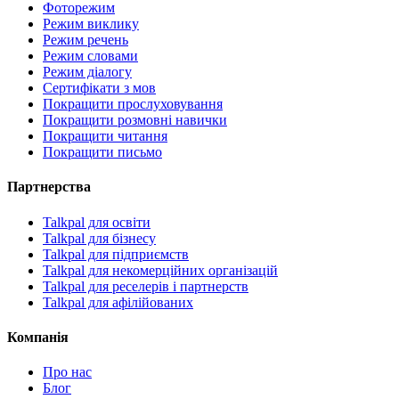
Фоторежим
Режим виклику
Режим речень
Режим словами
Режим діалогу
Сертифікати з мов
Покращити прослуховування
Покращити розмовні навички
Покращити читання
Покращити письмо
Партнерства
Talkpal для освіти
Talkpal для бізнесу
Talkpal для підприємств
Talkpal для некомерційних організацій
Talkpal для реселерів і партнерств
Talkpal для афілійованих
Компанія
Про нас
Блог