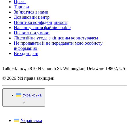
Преса
Тарифи
Зв’язатися з нами
Довідковий центр
Політика конфіденційності
Налаштування файлів cookie
Правила та умови
Ліцензійна угода з кінцевим користувачем
Не продавати й не передавати мою особисту
інформацію
Вихідні дані
Talkpal, Inc., 2810 N Church St, Wilmington, Delaware 19802, US
© 2026 Усі права захищені.
Українська
Українська