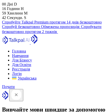
00
Дні
D
16
Години
H
59
Хвилини
M
41
Секунди.
S
Спробуйте Talkpal Premium протягом 14 днів безкоштовно
Спробуй безкоштовно
Обмежена пропозиція:
Спробувати
безкоштовно протягом 2 тижнів
Головна
Навчання
Для Бізнесу
Для Освіти
Реєстрація
Логін
Українська
Почати
Вивчайте мови швидше за допомогою