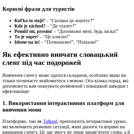
Корисні фрази для туристів
Koľko to stojí?
– “Скільки це коштує?”
Kde je záchod?
– “Де туалет?”
Pomôž mi, prosím!
– “Допоможи мені, будь ласка!”
To je super!
– “Це класно!”
Ideme na to!
– “Починаємо!”, “Поїхали!”
Як ефективно вивчати словацький
сленг під час подорожей
Вивчення сленгу може здатися складним, особливо якщо ви
тільки починаєте знайомитися з мовою. Ось кілька порад, які
допоможуть вам опанувати розмовний словацький швидше і
ефективніше:
1. Використання інтерактивних платформ для
вивчення мови
Платформи, такі як
Talkpal
, пропонують інтерактивні уроки,
які включають розмовні ситуації, живі діалоги та вправи на
вживання сленгу. Це дає змогу не лише запам’ятати слова, а й