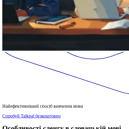
Найефективніший спосіб вивчення мови
Спробуй Talkpal безкоштовно
Особливості сленгу в словацькій мові