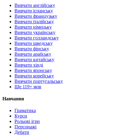
Вивчати англійську
Вивчати іспанську
Вивчати французьку
Вивчати італійську
Вивчати німецьку
Вивчати українську
Вивчати голландську
Вивчати шведську
Вивчати фінську
Вивчати арабську
Вивчати китайську
Вивчати хінді
Вивчати японську
Вивчати корейську
Вивчати португальську
Ще 119+ мов
Навчання
Граматика
Курси
Рольові ігри
Персонажі
Дебати