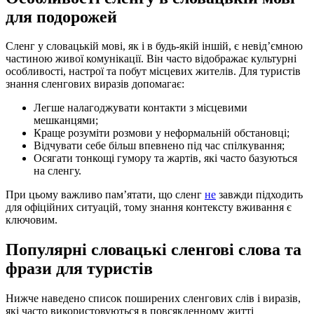
для подорожей
Сленг у словацькій мові, як і в будь-якій іншій, є невід’ємною
частиною живої комунікації. Він часто відображає культурні
особливості, настрої та побут місцевих жителів. Для туристів
знання сленгових виразів допомагає:
Легше налагоджувати контакти з місцевими
мешканцями;
Краще розуміти розмови у неформальній обстановці;
Відчувати себе більш впевнено під час спілкування;
Осягати тонкощі гумору та жартів, які часто базуються
на сленгу.
При цьому важливо пам’ятати, що сленг
не
завжди підходить
для офіційних ситуацій, тому знання контексту вживання є
ключовим.
Популярні словацькі сленгові слова та
фрази для туристів
Нижче наведено список поширених сленгових слів і виразів,
які часто використовуються в повсякденному житті