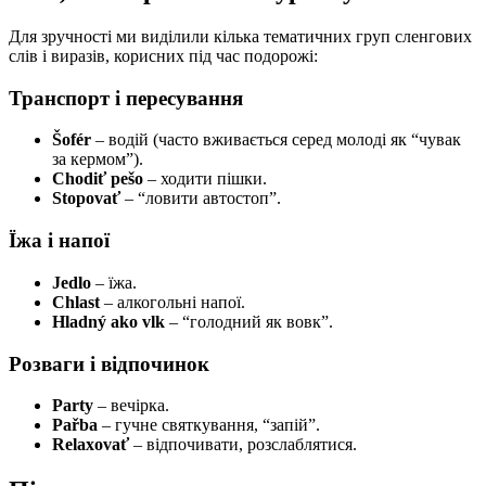
Для зручності ми виділили кілька тематичних груп сленгових
слів і виразів, корисних під час подорожі:
Транспорт і пересування
Šofér
– водій (часто вживається серед молоді як “чувак
за кермом”).
Chodiť pešo
– ходити пішки.
Stopovať
– “ловити автостоп”.
Їжа і напої
Jedlo
– їжа.
Chlast
– алкогольні напої.
Hladný ako vlk
– “голодний як вовк”.
Розваги і відпочинок
Party
– вечірка.
Pařba
– гучне святкування, “запій”.
Relaxovať
– відпочивати, розслаблятися.