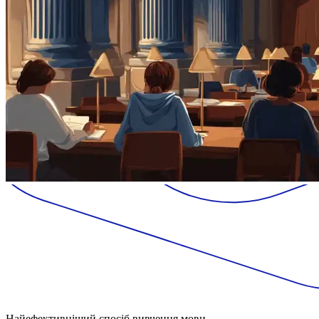
Найефективніший спосіб вивчення мови