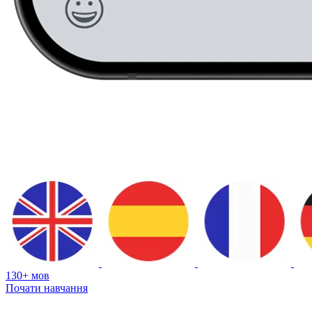
130+ мов
Почати навчання