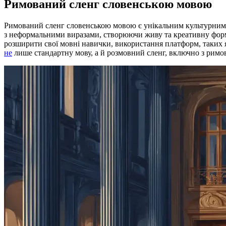
Римований сленг словенською мовою
Римований сленг словенською мовою є унікальним культурним я
з неформальними виразами, створюючи живу та креативну форму 
розширити свої мовні навички, використання платформ, таких
не
лише стандартну мову, а й розмовний сленг, включно з рим