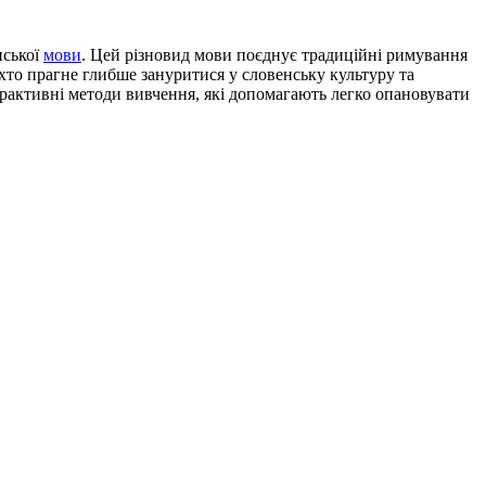
нської
мови
. Цей різновид мови поєднує традиційні римування
хто прагне глибше зануритися у словенську культуру та
ерактивні методи вивчення, які допомагають легко опановувати