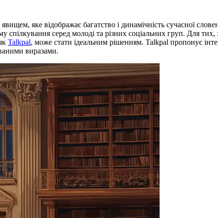
вищем, яке відображає багатство і динамічність сучасної слове
спілкування серед молоді та різних соціальних груп. Для тих, 
 як
Talkpal
, може стати ідеальним рішенням. Talkpal пропонує інт
ованими виразами.