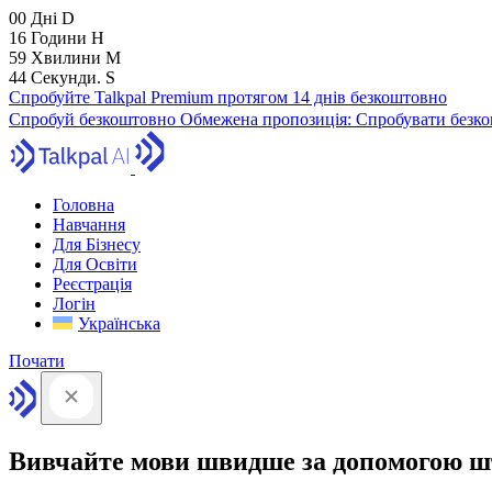
00
Дні
D
16
Години
H
59
Хвилини
M
43
Секунди.
S
Спробуйте Talkpal Premium протягом 14 днів безкоштовно
Спробуй безкоштовно
Обмежена пропозиція:
Спробувати безко
Головна
Навчання
Для Бізнесу
Для Освіти
Реєстрація
Логін
Українська
Почати
Вивчайте мови швидше за допомогою ш