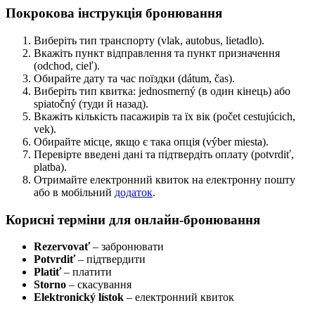
Покрокова інструкція бронювання
Виберіть тип транспорту (vlak, autobus, lietadlo).
Вкажіть пункт відправлення та пункт призначення
(odchod, cieľ).
Обирайте дату та час поїздки (dátum, čas).
Виберіть тип квитка: jednosmerný (в один кінець) або
spiatočný (туди й назад).
Вкажіть кількість пасажирів та їх вік (počet cestujúcich,
vek).
Обирайте місце, якщо є така опція (výber miesta).
Перевірте введені дані та підтвердіть оплату (potvrdiť,
platba).
Отримайте електронний квиток на електронну пошту
або в мобільний
додаток
.
Корисні терміни для онлайн-бронювання
Rezervovať
– забронювати
Potvrdiť
– підтвердити
Platiť
– платити
Storno
– скасування
Elektronický lístok
– електронний квиток