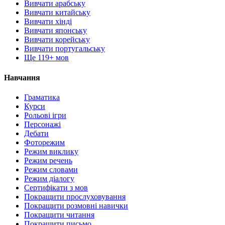
Вивчати арабську
Вивчати китайську
Вивчати хінді
Вивчати японську
Вивчати корейську
Вивчати португальську
Ще 119+ мов
Навчання
Граматика
Курси
Рольові ігри
Персонажі
Дебати
Фоторежим
Режим виклику
Режим речень
Режим словами
Режим діалогу
Сертифікати з мов
Покращити прослуховування
Покращити розмовні навички
Покращити читання
Покращити письмо