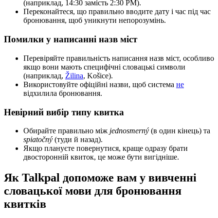
(наприклад, 14:30 замість 2:30 PM).
Переконайтеся, що правильно вводите дату і час під час
бронювання, щоб уникнути непорозумінь.
Помилки у написанні назв міст
Перевіряйте правильність написання назв міст, особливо
якщо вони мають специфічні словацькі символи
(наприклад,
Žilina
, Košice).
Використовуйте офіційні назви, щоб система
не
відхилила бронювання.
Невірний вибір типу квитка
Обирайте правильно між
jednosmerný
(в один кінець) та
spiatočný
(туди й назад).
Якщо плануєте повернутися, краще одразу брати
двосторонній квиток, це може бути вигідніше.
Як Talkpal допоможе вам у вивченні
словацької мови для бронювання
квитків