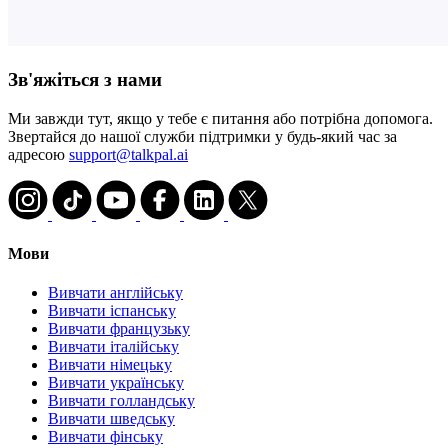
Зв'яжіться з нами
Ми завжди тут, якщо у тебе є питання або потрібна допомога.
Звертайся до нашої служби підтримки у будь-який час за
адресою
support@talkpal.ai
Мови
Вивчати англійську
Вивчати іспанську
Вивчати французьку
Вивчати італійську
Вивчати німецьку
Вивчати українську
Вивчати голландську
Вивчати шведську
Вивчати фінську