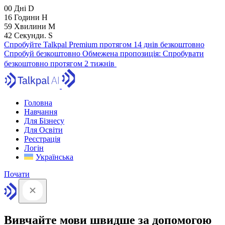
00
Дні
D
16
Години
H
59
Хвилини
M
41
Секунди.
S
Спробуйте Talkpal Premium протягом 14 днів безкоштовно
Спробуй безкоштовно
Обмежена пропозиція:
Спробувати
безкоштовно протягом 2 тижнів
Головна
Навчання
Для Бізнесу
Для Освіти
Реєстрація
Логін
Українська
Почати
Вивчайте мови швидше за допомогою