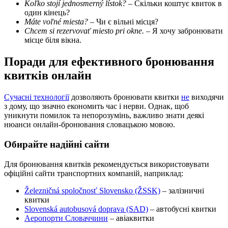
Koľko stojí jednosmerný lístok?
– Скільки коштує квиток в
один кінець?
Máte voľné miesta?
– Чи є вільні місця?
Chcem si rezervovať miesto pri okne.
– Я хочу забронювати
місце біля вікна.
Поради для ефективного бронювання
квитків онлайн
Сучасні технології
дозволяють бронювати квитки
не
виходячи
з дому, що значно економить час і нерви. Однак, щоб
уникнути помилок та непорозумінь, важливо знати деякі
нюанси онлайн-бронювання словацькою мовою.
Обирайте надійні сайти
Для бронювання квитків рекомендується використовувати
офіційні сайти транспортних компаній, наприклад:
Železničná spoločnosť Slovensko (ŽSSK)
– залізничні
квитки
Slovenská autobusová doprava (SAD)
– автобусні квитки
Аеропорти Словаччини
– авіаквитки