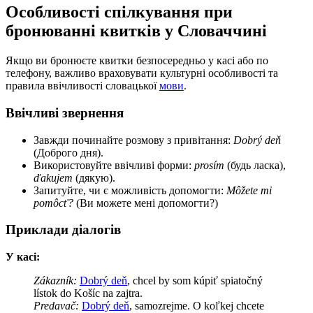
Особливості спілкування при
бронюванні квитків у Словаччині
Якщо ви бронюєте квитки безпосередньо у касі або по
телефону, важливо враховувати культурні особливості та
правила ввічливості словацької
мови
.
Ввічливі звернення
Завжди починайте розмову з привітання:
Dobrý deň
(Доброго дня).
Використовуйте ввічливі форми:
prosím
(будь ласка),
ďakujem
(дякую).
Запитуйте, чи є можливість допомогти:
Môžete mi
pomôcť?
(Ви можете мені допомогти?)
Приклади діалогів
У касі:
Zákazník:
Dobrý deň
, chcel by som kúpiť spiatočný
lístok do Košíc na zajtra.
Predavač:
Dobrý deň
, samozrejme. O koľkej chcete