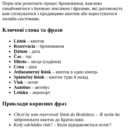
Перш ніж розпочати процес бронювання, важливо
ознайомитися з базовою лексикою і фразами, які допоможуть
вам спілкуватися з продавцями квитків або користуватися
онлайн-системами.
Ключові слова та фрази
Lístok
– квиток
Rezervácia
– бронювання
Dátum
– дата
Čas
– час
Miesto
– місце (сидіння)
Cena
– ціна
Jednosmerný lístok
– квиток в один кінець
Spiatočný lístok
– квиток туди й назад
Vlak
– потяг
Autobus
– автобус
Letisko
– аеропорт
Приклади корисних фраз
Chcel by som rezervovať lístok do Bratislavy.
– Я хотів би
забронювати квиток до Братислави.
Kedy odchádza vlak?
– Коли відправляється потяг?