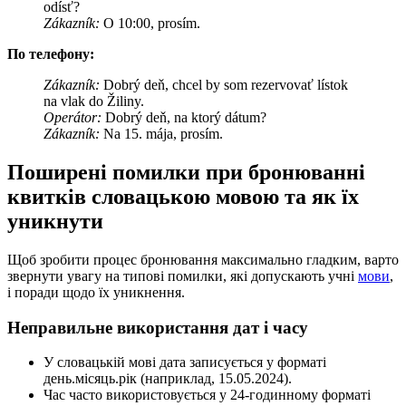
odísť?
Zákazník:
O 10:00, prosím.
По телефону:
Zákazník:
Dobrý deň, chcel by som rezervovať lístok
na vlak do Žiliny.
Operátor:
Dobrý deň, na ktorý dátum?
Zákazník:
Na 15. mája, prosím.
Поширені помилки при бронюванні
квитків словацькою мовою та як їх
уникнути
Щоб зробити процес бронювання максимально гладким, варто
звернути увагу на типові помилки, які допускають учні
мови
,
і поради щодо їх уникнення.
Неправильне використання дат і часу
У словацькій мові дата записується у форматі
день.місяць.рік (наприклад, 15.05.2024).
Час часто використовується у 24-годинному форматі