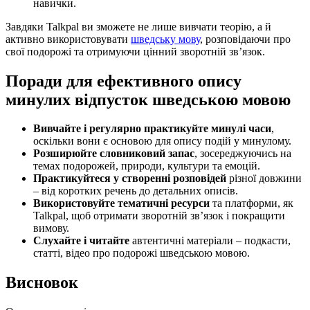
навички.
Завдяки Talkpal ви зможете не лише вивчати теорію, а й
активно використовувати
шведську мову
, розповідаючи про
свої подорожі та отримуючи цінний зворотній зв’язок.
Поради для ефективного опису
минулих відпусток шведською мовою
Вивчайте і регулярно практикуйте минулі часи
,
оскільки вони є основою для опису подій у минулому.
Розширюйте словниковий запас
, зосереджуючись на
темах подорожей, природи, культури та емоцій.
Практикуйтеся у створенні розповідей
різної довжини
– від коротких речень до детальних описів.
Використовуйте тематичні ресурси
та платформи, як
Talkpal, щоб отримати зворотній зв’язок і покращити
вимову.
Слухайте і читайте
автентичні матеріали – подкасти,
статті, відео про подорожі шведською мовою.
Висновок