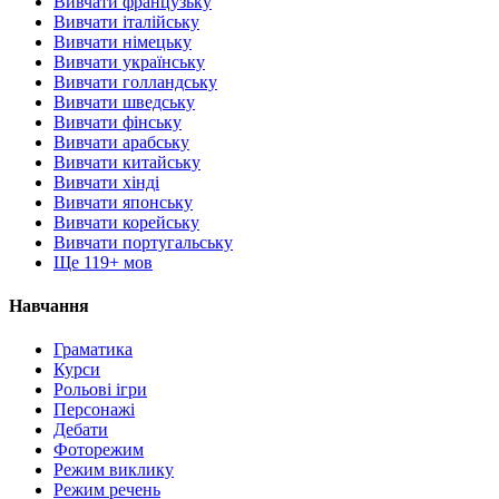
Вивчати французьку
Вивчати італійську
Вивчати німецьку
Вивчати українську
Вивчати голландську
Вивчати шведську
Вивчати фінську
Вивчати арабську
Вивчати китайську
Вивчати хінді
Вивчати японську
Вивчати корейську
Вивчати португальську
Ще 119+ мов
Навчання
Граматика
Курси
Рольові ігри
Персонажі
Дебати
Фоторежим
Режим виклику
Режим речень