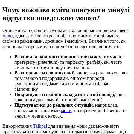
Чому важливо вміти описувати минулі
відпустки шведською мовою?
Опис минулих подій є фундаментальною частиною будь-якої
мови
, адже саме через розповіді про минуле ми ділимося
своїми враженнями, досвідом і емоціями. Вивчення того, як
розповідати про минулі відпустки шведською, допомагає:
Розвивати навички використання минулих часів
–
претериту (preteritum) та перфекту (perfekt), які часто
викликають труднощі у початківців.
Розширювати словниковий запас
, зокрема лексикою,
пов’язаною з подорожами, описом природи,
культурними подіями та активностями під час
відпочинку.
Покращувати вміння складати зв’язні оповіді
, що є
важливим для комунікативної компетенції.
Підготуватися до реальних ситуацій
, наприклад,
спілкування з носіями
мови
, подорожей до Швеції або
участі у мовних курсах.
Використання
Talkpal
для вивчення мови дає можливість
практикувати опис минулого в інтерактивному форматі, що