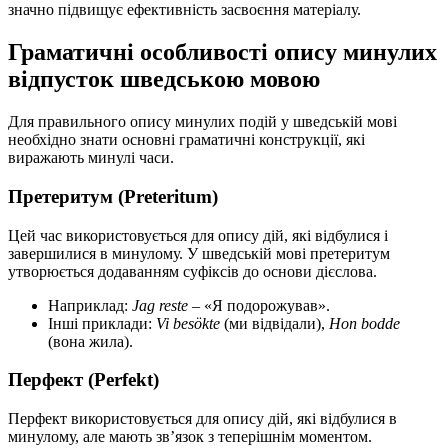
значно підвищує ефективність засвоєння матеріалу.
Граматичні особливості опису минулих
відпусток шведською мовою
Для правильного опису минулих подій у шведській мові
необхідно знати основні граматичні конструкції, які
виражають минулі часи.
Претеритум (Preteritum)
Цей час використовується для опису дій, які відбулися і
завершилися в минулому. У шведській мові претеритум
утворюється додаванням суфіксів до основи дієслова.
Наприклад:
Jag reste
– «Я подорожував».
Інші приклади:
Vi besökte
(ми відвідали),
Hon bodde
(вона жила).
Перфект (Perfekt)
Перфект використовується для опису дій, які відбулися в
минулому, але мають зв’язок з теперішнім моментом.