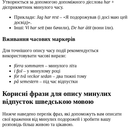
Утворюється за допомогою допоміжного дієслова
har
+
дієприкметник минулого часу.
Приклади:
Jag har rest
– «Я подорожував (і досі маю цей
досвід)».
Інші:
Vi har sett
(ми бачили),
De har ätit
(вони їли).
Вживання часових маркерів
Для точнішого опису часу події рекомендується
використовувати часові вирази:
förra sommaren
– минулого літа
i fjol
– у минулому році
för två veckor sedan
– два тижні тому
på semestern
– під час відпустки
Корисні фрази для опису минулих
відпусток шведською мовою
Нижче наведено перелік фраз, які допоможуть вам описати
свої враження від минулих подорожей і зробити вашу
розповідь більш живою та цікавою.