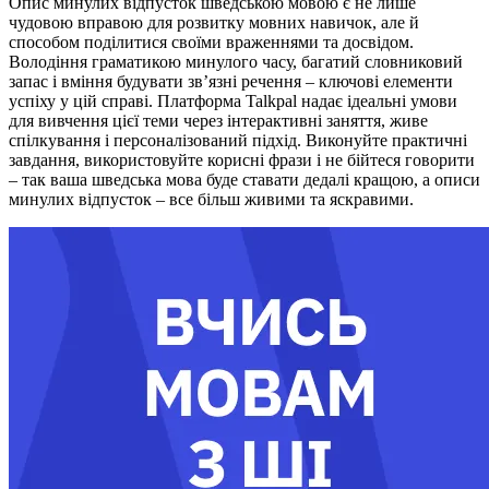
Опис минулих відпусток шведською мовою є не лише
чудовою вправою для розвитку мовних навичок, але й
способом поділитися своїми враженнями та досвідом.
Володіння граматикою минулого часу, багатий словниковий
запас і вміння будувати зв’язні речення – ключові елементи
успіху у цій справі. Платформа Talkpal надає ідеальні умови
для вивчення цієї теми через інтерактивні заняття, живе
спілкування і персоналізований підхід. Виконуйте практичні
завдання, використовуйте корисні фрази і не бійтеся говорити
– так ваша шведська мова буде ставати дедалі кращою, а описи
минулих відпусток – все більш живими та яскравими.