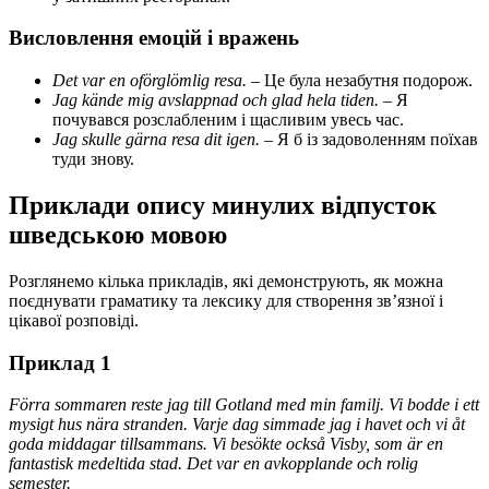
Висловлення емоцій і вражень
Det var en oförglömlig resa.
– Це була незабутня подорож.
Jag kände mig avslappnad och glad hela tiden.
– Я
почувався розслабленим і щасливим увесь час.
Jag skulle gärna resa dit igen.
– Я б із задоволенням поїхав
туди знову.
Приклади опису минулих відпусток
шведською мовою
Розглянемо кілька прикладів, які демонструють, як можна
поєднувати граматику та лексику для створення зв’язної і
цікавої розповіді.
Приклад 1
Förra sommaren reste jag till Gotland med min familj. Vi bodde i ett
mysigt hus nära stranden. Varje dag simmade jag i havet och vi åt
goda middagar tillsammans. Vi besökte också Visby, som är en
fantastisk medeltida stad. Det var en avkopplande och rolig
semester.