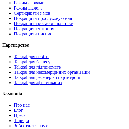
Режим словами
Режим діалогу
Сертифікати з мов
Покращити прослуховування
Покращити розмовні навички
Покращити читання
Покращити письмо
Партнерства
Talkpal для освіти
Talkpal для бізнесу
Talkpal для підприємств
Talkpal для некомерційних організацій
Talkpal для реселерів і партнерств
Talkpal для афілійованих
Компанія
Про нас
Блог
Преса
Тарифи
Зв’язатися з нами