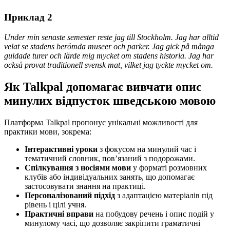
Приклад 2
Under min senaste semester reste jag till Stockholm. Jag har alltid
velat se stadens berömda museer och parker. Jag gick på många
guidade turer och lärde mig mycket om stadens historia. Jag har
också provat traditionell svensk mat, vilket jag tyckte mycket om.
Як Talkpal допомагає вивчати опис
минулих відпусток шведською мовою
Платформа Talkpal пропонує унікальні можливості для
практики мови, зокрема:
Інтерактивні уроки
з фокусом на минулий час і
тематичний словник, пов’язаний з подорожами.
Спілкування з носіями мови
у форматі розмовних
клубів або індивідуальних занять, що допомагає
застосовувати знання на практиці.
Персоналізований підхід
з адаптацією матеріалів під
рівень і цілі учня.
Практичні вправи
на побудову речень і опис подій у
минулому часі, що дозволяє закріпити граматичні