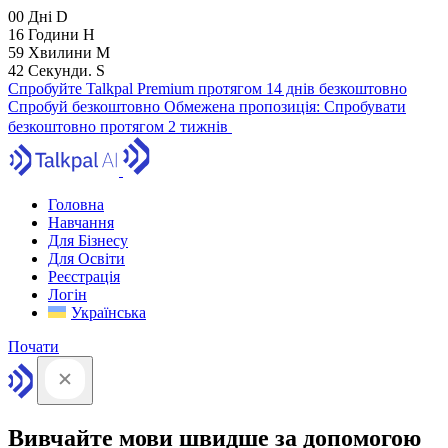
00
Дні
D
16
Години
H
59
Хвилини
M
41
Секунди.
S
Спробуйте Talkpal Premium протягом 14 днів безкоштовно
Спробуй безкоштовно
Обмежена пропозиція:
Спробувати
безкоштовно протягом 2 тижнів
Головна
Навчання
Для Бізнесу
Для Освіти
Реєстрація
Логін
Українська
Почати
Вивчайте мови швидше за допомогою