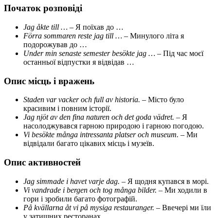
Початок розповіді
Jag åkte till …
– Я поїхав до …
Förra sommaren reste jag till …
– Минулого літа я
подорожував до …
Under min senaste semester besökte jag …
– Під час моєї
останньої відпустки я відвідав …
Опис місць і вражень
Staden var vacker och full av historia.
– Місто було
красивим і повним історії.
Jag njöt av den fina naturen och det goda vädret.
– Я
насолоджувався гарною природою і гарною погодою.
Vi besökte många intressanta platser och museum.
– Ми
відвідали багато цікавих місць і музеїв.
Опис активностей
Jag simmade i havet varje dag.
– Я щодня купався в морі.
Vi vandrade i bergen och tog många bilder.
– Ми ходили в
гори і зробили багато фотографій.
På kvällarna åt vi på mysiga restauranger.
– Ввечері ми їли
у затишних ресторанах.