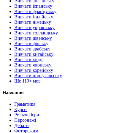
Вивчати англійську
Вивчати іспанську
Вивчати французьку
Вивчати італійську
Вивчати німецьку
Вивчати українську
Вивчати голландську
Вивчати шведську
Вивчати фінську
Вивчати арабську
Вивчати китайську
Вивчати хінді
Вивчати японську
Вивчати корейську
Вивчати португальську
Ще 119+ мов
Навчання
Граматика
Курси
Рольові ігри
Персонажі
Дебати
Фоторежим