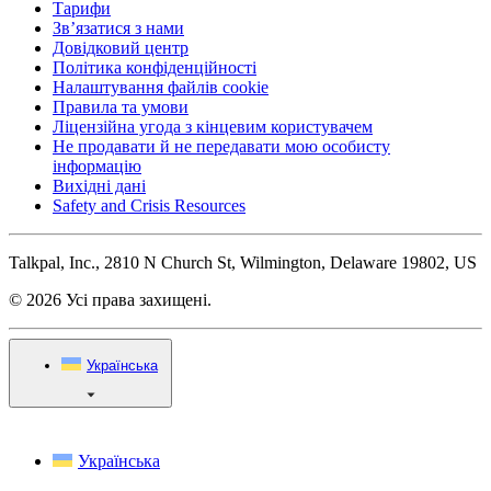
Тарифи
Зв’язатися з нами
Довідковий центр
Політика конфіденційності
Налаштування файлів cookie
Правила та умови
Ліцензійна угода з кінцевим користувачем
Не продавати й не передавати мою особисту
інформацію
Вихідні дані
Safety and Crisis Resources
Talkpal, Inc., 2810 N Church St, Wilmington, Delaware 19802, US
© 2026 Усі права захищені.
Українська
Українська