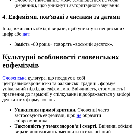
(керівник), щоб уникнути авторитарного звучання.
4. Евфемізми, пов’язані з числами та датами
Іноді вживають обхідні вирази, щоб уникнути неприємних
цифр або
дат
:
Замість «80 років» говорять «восьмий десяток».
Культурні особливості словенських
евфемізмів
Словенська
культура, що поєднує в собі
центральноєвропейські та балканські традиції, формує
унікальний підхід до евфемізмів. Ввічливість, стриманість і
прагнення до гармонії у спілкуванні відображаються у виборі
делікатних формулювань.
Уникнення прямої критики.
Словенці часто
застосовують евфемізми, щоб
не
образити
співрозмовника.
Тактовність у темах здоров’я і смерті.
Ввічливі обхідні
вирази допомагають зменшити психологічний