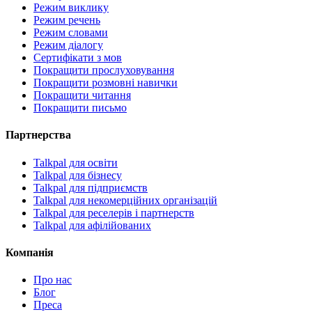
Режим виклику
Режим речень
Режим словами
Режим діалогу
Сертифікати з мов
Покращити прослуховування
Покращити розмовні навички
Покращити читання
Покращити письмо
Партнерства
Talkpal для освіти
Talkpal для бізнесу
Talkpal для підприємств
Talkpal для некомерційних організацій
Talkpal для реселерів і партнерств
Talkpal для афілійованих
Компанія
Про нас
Блог
Преса