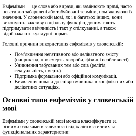
Евфемізми — це слова або вирази, які замінюють прямі, часто
негативно забарвлені або табуйовані терміни, пом’якшуючи їх
значення. У словенській мові, як і в багатьох інших, вони
виконують важливу соціальну функцію, допомагають
підтримувати ввічливість і такт у спілкуванні, а також
відображають культурні норми.
Головні причини використання евфемізмів у словенській:
Пом’якшення негативного або делікатного змісту
(наприклад, про смерть, хвороби, фізичні особливості).
Уникнення табуованих тем або слів (релігія,
сексуальність, смерть).
Підтримка формальної або офіційної комунікації.
Виявлення поваги до співрозмовника в конфліктних або
делікатних ситуаціях.
Основні типи евфемізмів у словенській
мові
Евфемізми у словенській мові можна класифікувати за
різними ознаками в залежності від їх лінгвістичних та
функціональних характеристик: