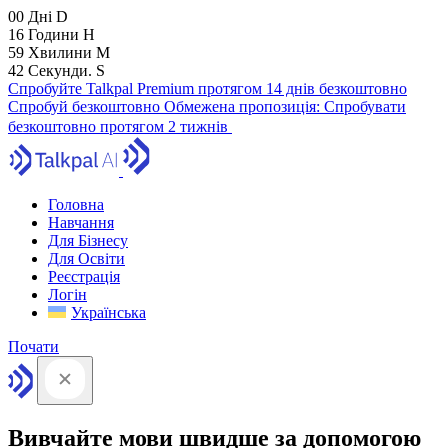
00
Дні
D
16
Години
H
59
Хвилини
M
41
Секунди.
S
Спробуйте Talkpal Premium протягом 14 днів безкоштовно
Спробуй безкоштовно
Обмежена пропозиція:
Спробувати
безкоштовно протягом 2 тижнів
Головна
Навчання
Для Бізнесу
Для Освіти
Реєстрація
Логін
Українська
Почати
Вивчайте мови швидше за допомогою