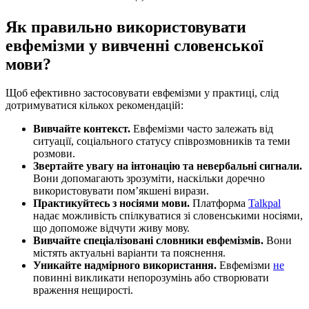
Як правильно використовувати
евфемізми у вивченні словенської
мови?
Щоб ефективно застосовувати евфемізми у практиці, слід
дотримуватися кількох рекомендацій:
Вивчайте контекст.
Евфемізми часто залежать від
ситуації, соціального статусу співрозмовників та теми
розмови.
Звертайте увагу на інтонацію та невербальні сигнали.
Вони допомагають зрозуміти, наскільки доречно
використовувати пом’якшені вирази.
Практикуйтесь з носіями мови.
Платформа
Talkpal
надає можливість спілкуватися зі словенськими носіями,
що допоможе відчути живу мову.
Вивчайте спеціалізовані словники евфемізмів.
Вони
містять актуальні варіанти та пояснення.
Уникайте надмірного використання.
Евфемізми
не
повинні викликати непорозумінь або створювати
враження нещирості.