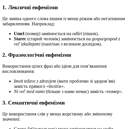
1. Лексичні евфемізми
Це заміна одного слова іншим із менш різким або негативним
забарвленням. Наприклад:
Umrl
(помер) замінюється на
odšel
(пішов).
Starec
(старий чоловік) замінюється на
gospa/gospod z
več izkušnjami
(пані/пан з великим досвідом).
2. Фразеологічні евфемізми
Використання цілих фраз або ідіом для пом’якшення
висловлювання:
Imeti težave z zdravjem
(мати проблеми зі здоров’ям)
замість прямого «боліти».
Ni več med nami
(більше з нами немає) замість «помер».
3. Семантичні евфемізми
Це використання слів у менш жорсткому або зміненому
значенні:
Слово
šef
(начальник) може замінюватися на
vodja