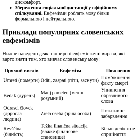
дискомфорт.
Збереження соціальної дистанції у офіційному
спілкуванні.
Евфемізми роблять мову більш
формальною і нейтральною.
Приклади популярних словенських
евфемізмів
Нижче наведено деякі поширені евфемістичні вирази, які
варто знати тим, хто вивчає словенську мову:
Прямий вислів
Евфемізм
Пояснення
Пом’якшення
Umreti (померти)
Oditi, zaspati (піти, заснути)
факту смерті
Уникнення
Manj pameten (менш
Bedak (дурень)
образливого
розумний)
слова
Odrasel človek
Позитивне
(доросла
Zrela oseba (зріла особа)
забарвлення
людина)
Težka finančna situacija
Revščina
Більш делікатне
(важке фінансове
(бідність)
сприйняття
становище)