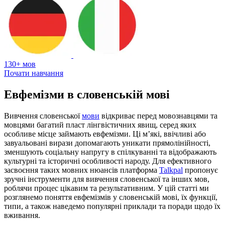
130+ мов
Почати навчання
Евфемізми в словенській мові
Вивчення словенської
мови
відкриває перед мовознавцями та
мовцями багатий пласт лінгвістичних явищ, серед яких
особливе місце займають евфемізми. Ці м’які, ввічливі або
завуальовані вирази допомагають уникати прямолінійності,
зменшують соціальну напругу в спілкуванні та відображають
культурні та історичні особливості народу. Для ефективного
засвоєння таких мовних нюансів платформа
Talkpal
пропонує
зручні інструменти для вивчення словенської та інших мов,
роблячи процес цікавим та результативним. У цій статті ми
розглянемо поняття евфемізмів у словенській мові, їх функції,
типи, а також наведемо популярні приклади та поради щодо їх
вживання.