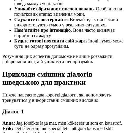
шведському суспільстві.
Уникайте образливих висловлювань.
Особливо на
початкових етапах вивчення мови.
Слухайте і спостерігайте.
Вивчайте, як носії мови
використовують гумор у реальних ситуаціях.
Пам’ятайте про інтонацію.
Вона часто визначає
сприйняття жарту.
Будьте готові пояснити свій жарт.
Іноді гумор може
бути не одразу зрозумілим.
Розуміння цих аспектів допоможе не лише розважити
співрозмовника, а й уникнути непорозумінь.
Приклади смішних діалогів
шведською для практики
Нижче наведено два короткі діалоги, які допоможуть
тренуватися у використанні смішних висловів:
Діалог 1
Anna:
Jag försökte laga mat, men köket ser ut som en katastrof.
Erik:
Det låter som min specialitet – att göra kaos med stil!