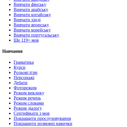
Вивчати фінську
Вивчати арабську
Вивчати китайську
Вивчати хінді
Вивчати японську
Вивчати корейську
Вивчати португальську
Ще 119+ мов
Навчання
Граматика
Курси
Рольові ігри
Персонажі
Дебати
Фоторежим
Режим виклику
Режим речень
Режим словами
Режим діалогу
Сертифікати з мов
Покращити прослуховування
Покращити розмовні навички