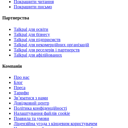
Покращити читання
Покращити письмо
Партнерства
Talkpal для освіти
Talkpal для бізнесу
Talkpal для підприємств
Talkpal для некомерційних організацій
Talkpal для реселерів і партнерств
Talkpal для афілійованих
Компанія
Про нас
Блог
Преса
Тарифи
Зв’язатися з нами
Довідковий центр
Політика конфіденційності
Налаштування файлів cookie
Правила та умови
Ліцензійна угода з кінцевим користувачем