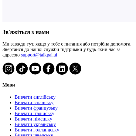
Зв'яжіться з нами
Ми завжди тут, якщо у тебе є питання або потрібна допомога.
Звертайся до нашої служби підтримки у будь-який час за
адресою
support@talkpal.ai
Мови
Вивчати англійську
Вивчати іспанську
Вивчати французьку
Вивчати італійську
Вивчати німецьку
Вивчати українську
Вивчати голландську
Вивчати шведську