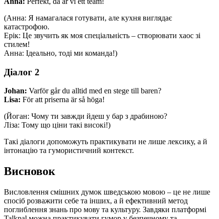
Anna:
Perfekt, då är vi ett team!
(Анна: Я намагалася готувати, але кухня виглядає
катастрофою.
Ерік: Це звучить як моя спеціальність – створювати хаос зі
стилем!
Анна: Ідеально, тоді ми команда!)
Діалог 2
Johan:
Varför går du alltid med en stege till baren?
Lisa:
För att priserna är så höga!
(Йоган: Чому ти завжди йдеш у бар з драбиною?
Ліза: Тому що ціни такі високі!)
Такі діалоги допоможуть практикувати не лише лексику, а й
інтонацію та гумористичний контекст.
Висновок
Висловлення смішних думок шведською мовою – це не лише
спосіб розважити себе та інших, а й ефективний метод
поглиблення знань про мову та культуру. Завдяки платформі
Talkpal можна практикувати гумор у безпечному та