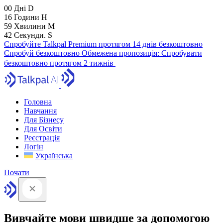
00
Дні
D
16
Години
H
59
Хвилини
M
42
Секунди.
S
Спробуйте Talkpal Premium протягом 14 днів безкоштовно
Спробуй безкоштовно
Обмежена пропозиція:
Спробувати
безкоштовно протягом 2 тижнів
Головна
Навчання
Для Бізнесу
Для Освіти
Реєстрація
Логін
Українська
Почати
Вивчайте мови швидше за допомогою