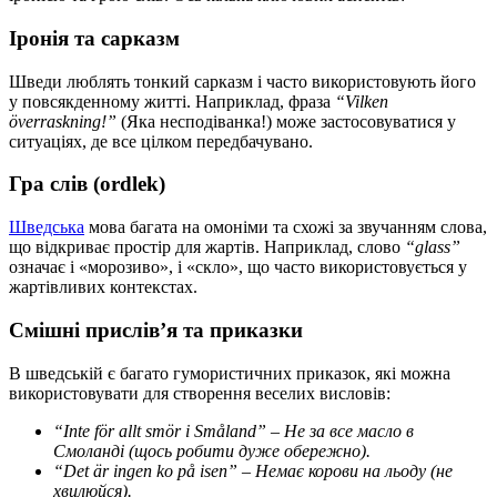
Іронія та сарказм
Шведи люблять тонкий сарказм і часто використовують його
у повсякденному житті. Наприклад, фраза
“Vilken
överraskning!”
(Яка несподіванка!) може застосовуватися у
ситуаціях, де все цілком передбачувано.
Гра слів (ordlek)
Шведська
мова багата на омоніми та схожі за звучанням слова,
що відкриває простір для жартів. Наприклад, слово
“glass”
означає і «морозиво», і «скло», що часто використовується у
жартівливих контекстах.
Смішні прислів’я та приказки
В шведській є багато гумористичних приказок, які можна
використовувати для створення веселих висловів:
“Inte för allt smör i Småland” – Не за все масло в
Смоланді (щось робити дуже обережно).
“Det är ingen ko på isen” – Немає корови на льоду (не
хвилюйся).