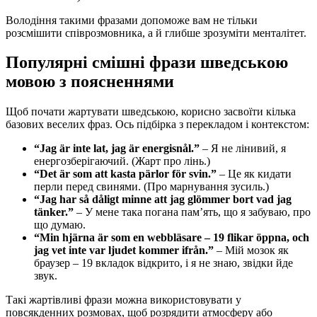
Володіння такими фразами допоможе вам не тільки
розсмішити співрозмовника, а й глибше зрозуміти менталітет.
Популярні смішні фрази шведською
мовою з поясненнями
Щоб почати жартувати шведською, корисно засвоїти кілька
базових веселих фраз. Ось підбірка з перекладом і контекстом:
“Jag är inte lat, jag är energisnål.”
– Я не лінивий, я
енергозберігаючий. (Жарт про лінь.)
“Det är som att kasta pärlor för svin.”
– Це як кидати
перли перед свинями. (Про марнування зусиль.)
“Jag har så dåligt minne att jag glömmer bort vad jag
tänker.”
– У мене така погана пам’ять, що я забуваю, про
що думаю.
“Min hjärna är som en webbläsare – 19 flikar öppna, och
jag vet inte var ljudet kommer ifrån.”
– Мій мозок як
браузер – 19 вкладок відкрито, і я не знаю, звідки йде
звук.
Такі жартівливі фрази можна використовувати у
повсякденних розмовах, щоб розрядити атмосферу або