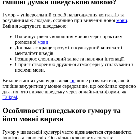
смішні думки шведською мовою?
Гумор – універсальний спосіб налагодження контактів та
розуміння між людьми, особливо при вивченні нової
мови
.
Вміння жартувати шведською:
Підвищує рівень володіння мовою через практику
розмовної
мови
.
Допомагає краще зрозуміти культурний контекст і
менталітет шведів.
Розширює словниковий запас та навички інтонації.
Сприяє створенню дружньої атмосфери у спілкуванні з
носіями мови.
Використання гумору дозволяє
не
лише розважитися, але й
глибше зануритися у мовне середовище, що особливо корисно
для тих, хто вивчає шведську через онлайн-платформи, як
Talkpal
.
Особливості шведського гумору та
його мовні вирази
Гумор у шведській культурі часто відзначається стриманістю,
іронією та грою слів. Ось кілька ключових аспектів: