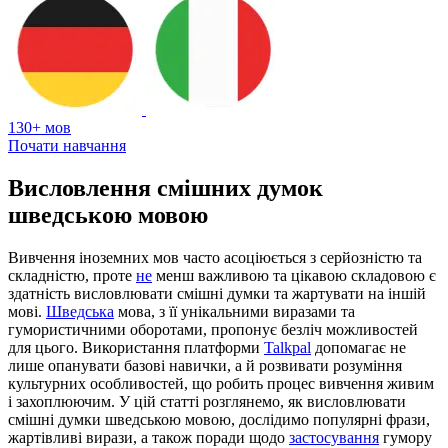
130+ мов
Почати навчання
Висловлення смішних думок
шведською мовою
Вивчення іноземних мов часто асоціюється з серйозністю та
складністю, проте
не
менш важливою та цікавою складовою є
здатність висловлювати смішні думки та жартувати на іншій
мові.
Шведська
мова, з її унікальними виразами та
гумористичними оборотами, пропонує безліч можливостей
для цього. Використання платформи
Talkpal
допомагає не
лише опанувати базові навички, а й розвивати розуміння
культурних особливостей, що робить процес вивчення живим
і захоплюючим. У цій статті розглянемо, як висловлювати
смішні думки шведською мовою, дослідимо популярні фрази,
жартівливі вирази, а також поради щодо
застосування
гумору