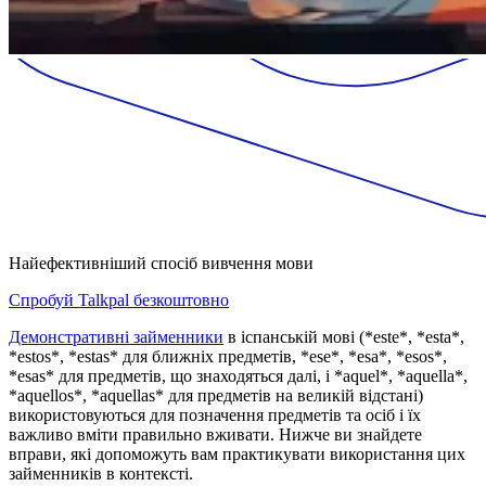
Найефективніший спосіб вивчення мови
Спробуй Talkpal безкоштовно
Демонстративні займенники
в іспанській мові (*este*, *esta*,
*estos*, *estas* для ближніх предметів, *ese*, *esa*, *esos*,
*esas* для предметів, що знаходяться далі, і *aquel*, *aquella*,
*aquellos*, *aquellas* для предметів на великій відстані)
використовуються для позначення предметів та осіб і їх
важливо вміти правильно вживати. Нижче ви знайдете
вправи, які допоможуть вам практикувати використання цих
займенників в контексті.