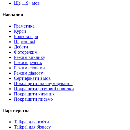
Ще 119+ мов
Навчання
Граматика
Курси
Рольові ігри
Персонажі
Дебати
Фоторежим
Режим виклику
Режим речень
Режим словами
Режим діалогу
Сертифікати з мов
Покращити прослуховування
Покращити розмовні навички
Покращити читання
Покращити письмо
Партнерства
Talkpal для освіти
Talkpal для бізнесу