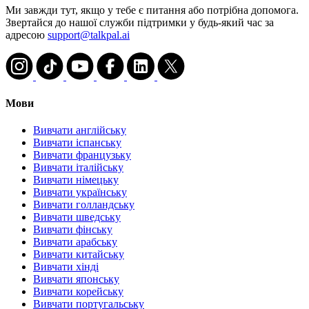
Ми завжди тут, якщо у тебе є питання або потрібна допомога.
Звертайся до нашої служби підтримки у будь-який час за
адресою
support@talkpal.ai
Мови
Вивчати англійську
Вивчати іспанську
Вивчати французьку
Вивчати італійську
Вивчати німецьку
Вивчати українську
Вивчати голландську
Вивчати шведську
Вивчати фінську
Вивчати арабську
Вивчати китайську
Вивчати хінді
Вивчати японську
Вивчати корейську
Вивчати португальську