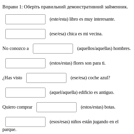
Вправи 1: Оберіть правильний демонстративний займенник.
(este/esta) libro es muy interesante.
(ese/esa) chica es mi vecina.
No conozco a
(aquellos/aquellas) hombres.
(estos/estas) flores son para ti.
¿Has visto
(ese/esa) coche azul?
(aquel/aquella) edificio es antiguo.
Quiero comprar
(estos/estas) botas.
(esos/esas) niños están jugando en el
parque.