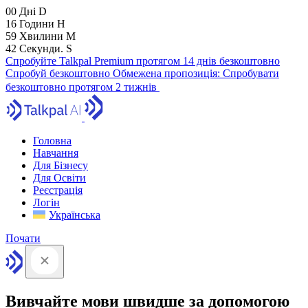
00
Дні
D
16
Години
H
59
Хвилини
M
41
Секунди.
S
Спробуйте Talkpal Premium протягом 14 днів безкоштовно
Спробуй безкоштовно
Обмежена пропозиція:
Спробувати
безкоштовно протягом 2 тижнів
Головна
Навчання
Для Бізнесу
Для Освіти
Реєстрація
Логін
Українська
Почати
Вивчайте мови швидше за допомогою