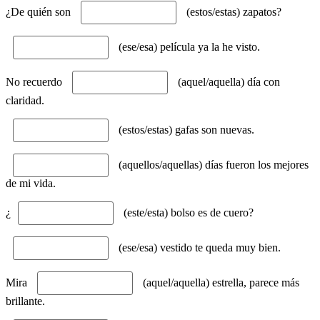
¿De quién son
(estos/estas) zapatos?
(ese/esa) película ya la he visto.
No recuerdo
(aquel/aquella) día con
claridad.
(estos/estas) gafas son nuevas.
(aquellos/aquellas) días fueron los mejores
de mi vida.
¿
(este/esta) bolso es de cuero?
(ese/esa) vestido te queda muy bien.
Mira
(aquel/aquella) estrella, parece más
brillante.