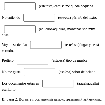
(este/esta) camisa me queda pequeña.
No entiendo
(ese/esa) párrafo del texto.
(aquellos/aquellas) montañas son muy
altas.
Voy a esa tienda;
(este/esta) lugar ya está
cerrado.
Prefiero
(este/esa) tipo de música.
No me gusta
(ese/esa) sabor de helado.
Los documentos están en
(aquel/aquella)
escritorio.
Вправи 2: Вставте пропущений демонстративний займенник.