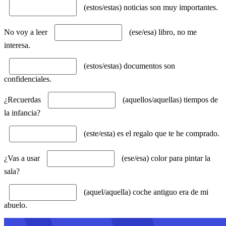
(estos/estas) noticias son muy importantes.
No voy a leer
(ese/esa) libro, no me
interesa.
(estos/estas) documentos son
confidenciales.
¿Recuerdas
(aquellos/aquellas) tiempos de
la infancia?
(este/esta) es el regalo que te he comprado.
¿Vas a usar
(ese/esa) color para pintar la
sala?
(aquel/aquella) coche antiguo era de mi
abuelo.