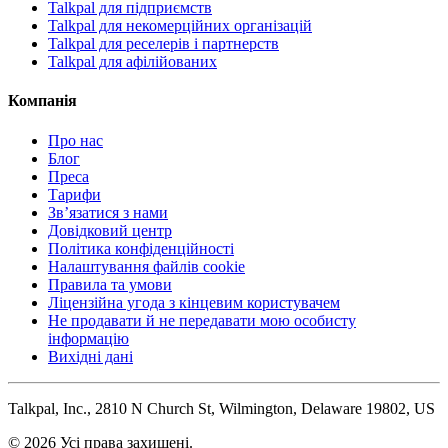
Talkpal для підприємств
Talkpal для некомерційних організацій
Talkpal для реселерів і партнерств
Talkpal для афілійованих
Компанія
Про нас
Блог
Преса
Тарифи
Зв’язатися з нами
Довідковий центр
Політика конфіденційності
Налаштування файлів cookie
Правила та умови
Ліцензійна угода з кінцевим користувачем
Не продавати й не передавати мою особисту
інформацію
Вихідні дані
Talkpal, Inc., 2810 N Church St, Wilmington, Delaware 19802, US
© 2026 Усі права захищені.