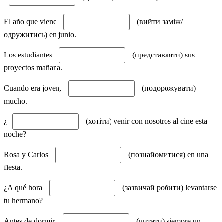
El año que viene
(вийти заміж/
одружитись) en junio.
Los estudiantes
(представляти) sus
proyectos mañana.
Cuando era joven,
(подорожувати)
mucho.
¿
(хотіти) venir con nosotros al cine esta
noche?
Rosa y Carlos
(познайомитися) en una
fiesta.
¿A qué hora
(зазвичай робити) levantarse
tu hermano?
Antes de dormir,
(читати) siempre un