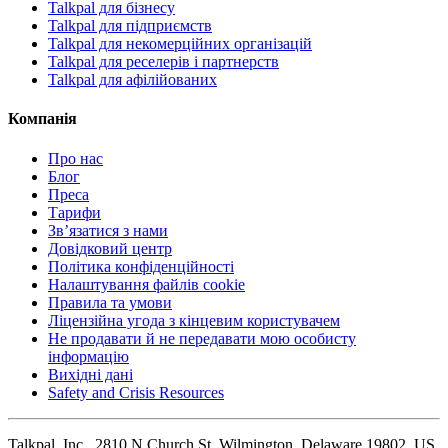
Talkpal для бізнесу
Talkpal для підприємств
Talkpal для некомерційних організацій
Talkpal для реселерів і партнерств
Talkpal для афілійованих
Компанія
Про нас
Блог
Преса
Тарифи
Зв’язатися з нами
Довідковий центр
Політика конфіденційності
Налаштування файлів cookie
Правила та умови
Ліцензійна угода з кінцевим користувачем
Не продавати й не передавати мою особисту
інформацію
Вихідні дані
Safety and Crisis Resources
Talkpal, Inc., 2810 N Church St, Wilmington, Delaware 19802, US