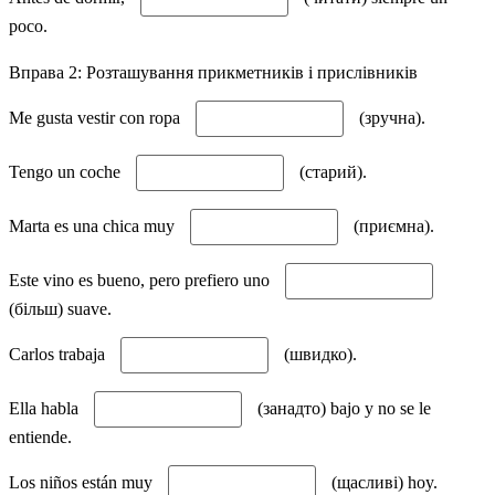
poco.
Вправа 2: Розташування прикметників і прислівників
Me gusta vestir con ropa
(зручна).
Tengo un coche
(старий).
Marta es una chica muy
(приємна).
Este vino es bueno, pero prefiero uno
(більш) suave.
Carlos trabaja
(швидко).
Ella habla
(занадто) bajo y no se le
entiende.
Los niños están muy
(щасливі) hoy.