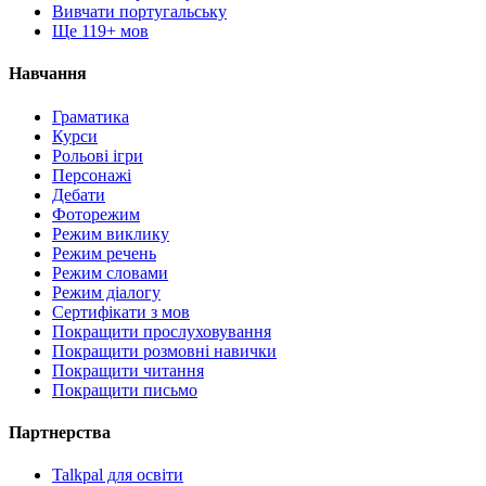
Вивчати португальську
Ще 119+ мов
Навчання
Граматика
Курси
Рольові ігри
Персонажі
Дебати
Фоторежим
Режим виклику
Режим речень
Режим словами
Режим діалогу
Сертифікати з мов
Покращити прослуховування
Покращити розмовні навички
Покращити читання
Покращити письмо
Партнерства
Talkpal для освіти