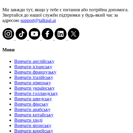
Ми завжди тут, якщо у тебе є питання або потрібна допомога.
Звертайся до нашої служби підтримки у будь-який час за
адресою
support@talkpal.ai
Мови
Вивчати англійську
Вивчати іспанську
Вивчати французьку
Вивчати італійську
Вивчати німецьку
Вивчати українську
Вивчати голландську
Вивчати шведську
Вивчати фінську
Вивчати арабську
Вивчати китайську
Вивчати хінді
Вивчати японську
Вивчати корейську