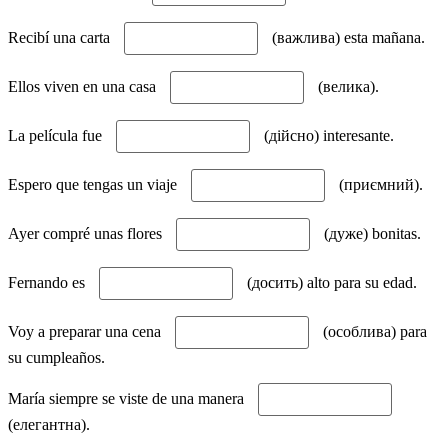
Recibí una carta
(важлива) esta mañana.
Ellos viven en una casa
(велика).
La película fue
(дійсно) interesante.
Espero que tengas un viaje
(приємний).
Ayer compré unas flores
(дуже) bonitas.
Fernando es
(досить) alto para su edad.
Voy a preparar una cena
(особлива) para
su cumpleaños.
María siempre se viste de una manera
(елегантна).