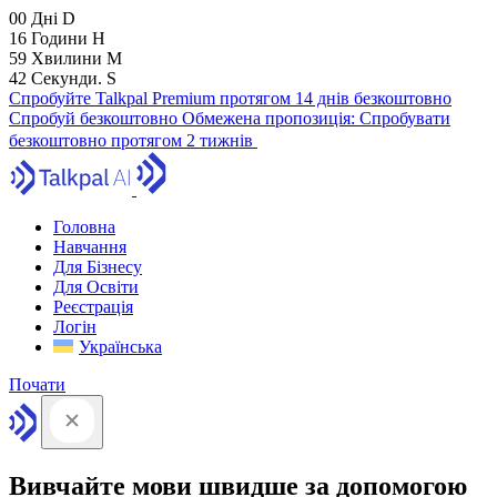
00
Дні
D
16
Години
H
59
Хвилини
M
41
Секунди.
S
Спробуйте Talkpal Premium протягом 14 днів безкоштовно
Спробуй безкоштовно
Обмежена пропозиція:
Спробувати
безкоштовно протягом 2 тижнів
Головна
Навчання
Для Бізнесу
Для Освіти
Реєстрація
Логін
Українська
Почати
Вивчайте мови швидше за допомогою