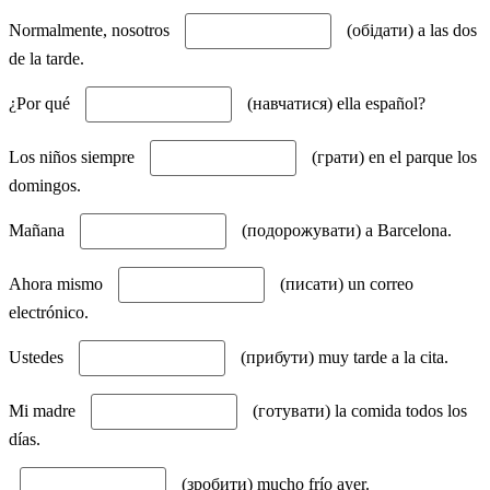
Normalmente, nosotros
(обідати) a las dos
de la tarde.
¿Por qué
(навчатися) ella español?
Los niños siempre
(грати) en el parque los
domingos.
Mañana
(подорожувати) a Barcelona.
Ahora mismo
(писати) un correo
electrónico.
Ustedes
(прибути) muy tarde a la cita.
Mi madre
(готувати) la comida todos los
días.
(зробити) mucho frío ayer.