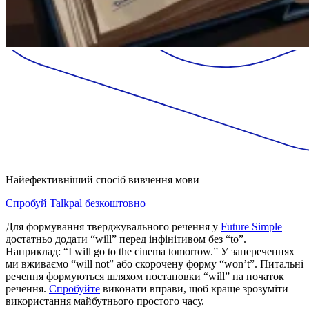
Найефективніший спосіб вивчення мови
Спробуй Talkpal безкоштовно
Для формування тверджувального речення у
Future Simple
достатньо додати “will” перед інфінітивом без “to”.
Наприклад: “I will go to the cinema tomorrow.” У запереченнях
ми вживаємо “will not” або скорочену форму “won’t”. Питальні
речення формуються шляхом постановки “will” на початок
речення.
Спробуйте
виконати вправи, щоб краще зрозуміти
використання майбутнього простого часу.