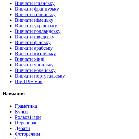
Вивчати іспанську
Вивчати французьку
Вивчати італійську
Вивчати німецьку
Вивчати українську
Вивчати голландську
Вивчати шведську
Вивчати фінську
Вивчати арабську
Вивчати китайську
Вивчати хінді
Вивчати японську
Вивчати корейську
Вивчати португальську
Ще 119+ мов
Навчання
Граматика
Курси
Рольові ігри
Персонажі
Дебати
Фоторежим