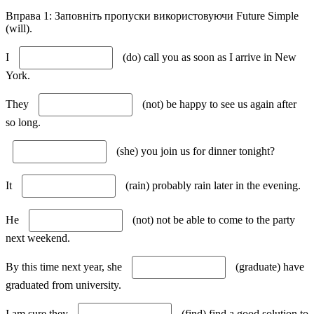
Вправа 1: Заповніть пропуски використовуючи Future Simple
(will).
I
(do) call you as soon as I arrive in New
York.
They
(not) be happy to see us again after
so long.
(she) you join us for dinner tonight?
It
(rain) probably rain later in the evening.
He
(not) not be able to come to the party
next weekend.
By this time next year, she
(graduate) have
graduated from university.
I am sure they
(find) find a good solution to