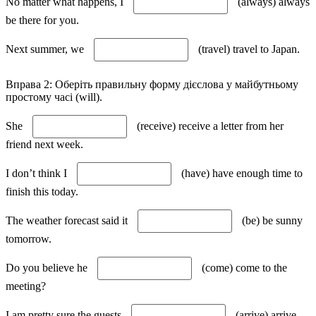
No matter what happens, I
(always) always
be there for you.
Next summer, we
(travel) travel to Japan.
Вправа 2: Оберіть правильну форму дієслова у майбутньому
простому часі (will).
She
(receive) receive a letter from her
friend next week.
I don’t think I
(have) have enough time to
finish this today.
The weather forecast said it
(be) be sunny
tomorrow.
Do you believe he
(come) come to the
meeting?
I am pretty sure the guests
(arrive) arrive