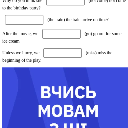
Why do you think she
(not come) not come
to the birthday party?
(the train) the train arrive on time?
After the movie, we
(go) go out for some
ice cream.
Unless we hurry, we
(miss) miss the
beginning of the play.