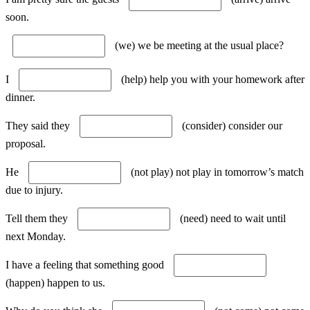
soon.
(we) we be meeting at the usual place?
I
(help) help you with your homework after
dinner.
They said they
(consider) consider our
proposal.
He
(not play) not play in tomorrow’s match
due to injury.
Tell them they
(need) need to wait until
next Monday.
I have a feeling that something good
(happen) happen to us.