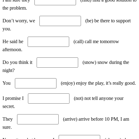
the problem.
Don’t worry, we
(be) be there to support
you.
He said he
(call) call me tomorrow
afternoon.
Do you think it
(snow) snow during the
night?
You
(enjoy) enjoy the play, it’s really good.
I promise I
(not) not tell anyone your
secret.
They
(arrive) arrive before 10 PM, I am
sure.