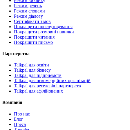
Режим виклику
Режим речень
Режим словами
Режим діалогу
Сертифікати з мов
Покращити прослуховування
Покращити розмовні навички
Покращити читання
Покращити письмо
Партнерства
Talkpal для освіти
Talkpal для бізнесу
Talkpal для підприємств
Talkpal для некомерційних організацій
Talkpal для реселерів і партнерств
Talkpal для афілійованих
Компанія
Про нас
Блог
Преса
Тарифи