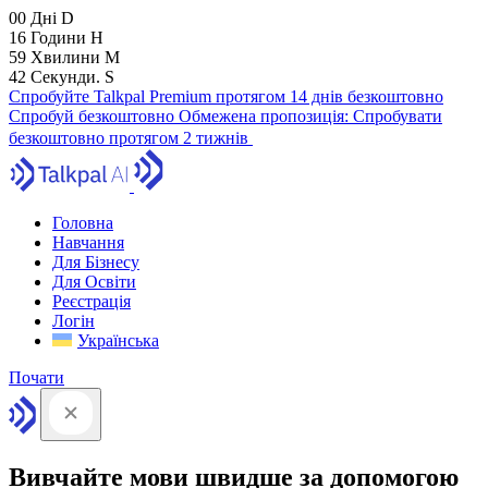
00
Дні
D
16
Години
H
59
Хвилини
M
41
Секунди.
S
Спробуйте Talkpal Premium протягом 14 днів безкоштовно
Спробуй безкоштовно
Обмежена пропозиція:
Спробувати
безкоштовно протягом 2 тижнів
Головна
Навчання
Для Бізнесу
Для Освіти
Реєстрація
Логін
Українська
Почати
Вивчайте мови швидше за допомогою