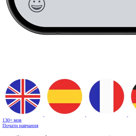
130+ мов
Почати навчання