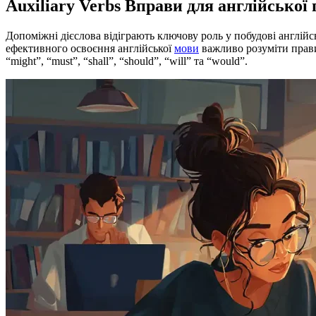
Auxiliary Verbs Вправи для англійської
Допоміжні дієслова відіграють ключову роль у побудові англі
ефективного освоєння англійської
мови
важливо розуміти правила
“might”, “must”, “shall”, “should”, “will” та “would”.