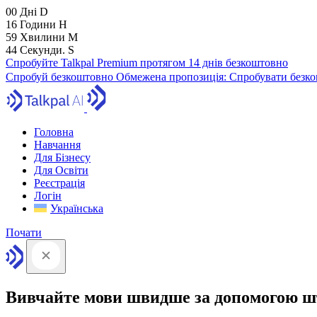
00
Дні
D
16
Години
H
59
Хвилини
M
43
Секунди.
S
Спробуйте Talkpal Premium протягом 14 днів безкоштовно
Спробуй безкоштовно
Обмежена пропозиція:
Спробувати безко
Головна
Навчання
Для Бізнесу
Для Освіти
Реєстрація
Логін
Українська
Почати
Вивчайте мови швидше за допомогою ш