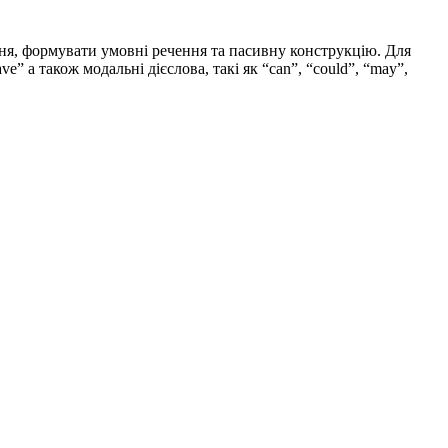
ння, формувати умовні речення та пасивну конструкцію. Для
e” а також модальні дієслова, такі як “can”, “could”, “may”,