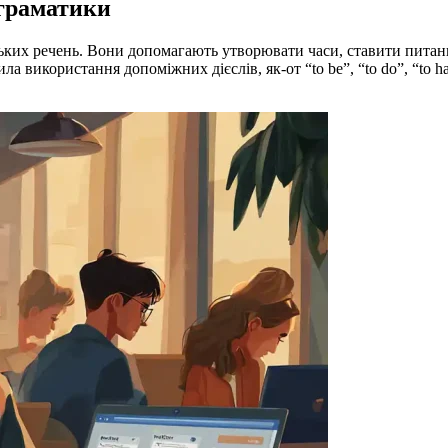
 граматики
йських речень. Вони допомагають утворювати часи, ставити пита
 використання допоміжних дієслів, як-от “to be”, “to do”, “to hav