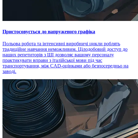
Пристосовується до напруженого графіка
Польова робота та інтенсивні виробничі цикли роблять
традиційне навчання неможливим. Цілодобовий доступ до
наших репетиторів з ШІ дозволяє вашому персоналу
практикувати вправи з італійської мови під час
транспортування, між CAD-оцінками або безпосередньо на
заводі.