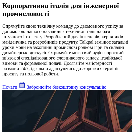
Корпоративна італія для інженерної
промисловості
Спрямуйте свою технічну команду до двомовного успіху за
допомогою нашого навчання з технічної італії на базі
штучного інтелекту. Розроблений для інженерів, керівників
майданчика та розробників продукту, Talkpal замінює загальні
уроки мови на захопливі промислові рольові ігри та складні
дизайнерські дискусії. Отримуйте миттєвий аудіозворотний
зв'язок зі спеціалізованого словникового запасу, італійської
вимови та формальної подачі. Досягайте майстерності
розмови 24/7, ідеально адаптуючись до жорстких термінів
проєкту та польової роботи.
Почати
Забронюйте безкоштовну консультацію