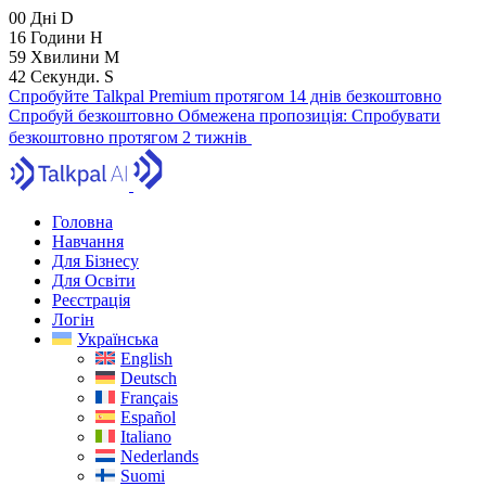
00
Дні
D
16
Години
H
59
Хвилини
M
41
Секунди.
S
Спробуйте Talkpal Premium протягом 14 днів безкоштовно
Спробуй безкоштовно
Обмежена пропозиція:
Спробувати
безкоштовно протягом 2 тижнів
Головна
Навчання
Для Бізнесу
Для Освіти
Реєстрація
Логін
Українська
English
Deutsch
Français
Español
Italiano
Nederlands
Suomi