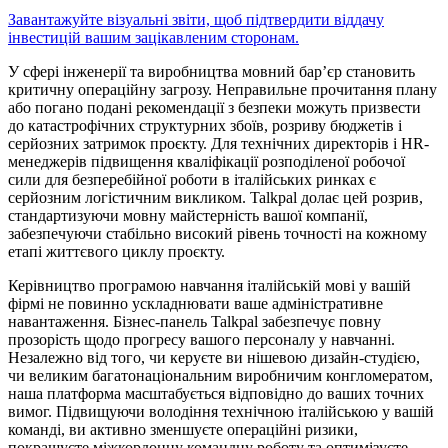
Завантажуйте візуальні звіти, щоб підтвердити віддачу
інвестицій вашим зацікавленим сторонам.
У сфері інженерії та виробництва мовний бар’єр становить
критичну операційну загрозу. Неправильне прочитання плану
або погано подані рекомендації з безпеки можуть призвести
до катастрофічних структурних збоїв, розриву бюджетів і
серйозних затримок проєкту. Для технічних директорів і HR-
менеджерів підвищення кваліфікації розподіленої робочої
сили для безперебійної роботи в італійських ринках є
серйозним логістичним викликом. Talkpal долає цей розрив,
стандартизуючи мовну майстерність вашої компанії,
забезпечуючи стабільно високий рівень точності на кожному
етапі життєвого циклу проєкту.
Керівництво програмою навчання італійській мові у вашій
фірмі не повинно ускладнювати ваше адміністративне
навантаження. Бізнес-панель Talkpal забезпечує повну
прозорість щодо прогресу вашого персоналу у навчанні.
Незалежно від того, чи керуєте ви нішевою дизайн-студією,
чи великим багатонаціональним виробничим конгломератом,
наша платформа масштабується відповідно до ваших точних
вимог. Підвищуючи володіння технічною італійською у вашій
команді, ви активно зменшуєте операційні ризики,
покращуєте міжкордонну командну роботу та оптимізуєте