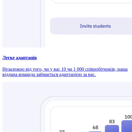
Легке адаптація
Незалежно від того, чи у вас 10 чи 1 000 співробітників, наша
віддана команда займається адаптацією за вас.