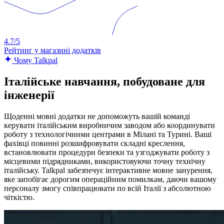
4.7/5
Рейтинг у магазині додатків
Чому Talkpal
Італійське навчання, побудоване для
інженерії
Щоденні мовні додатки не допоможуть вашій команді
керувати італійським виробничим заводом або координувати
роботу з технологічними центрами в Мілані та Турині. Ваші
фахівці повинні розшифровувати складні креслення,
встановлювати процедури безпеки та узгоджувати роботу з
місцевими підрядниками, використовуючи точну технічну
італійську. Talkpal забезпечує інтерактивне мовне занурення,
яке запобігає дорогим операційним помилкам, даючи вашому
персоналу змогу співпрацювати по всій Італії з абсолютною
чіткістю.