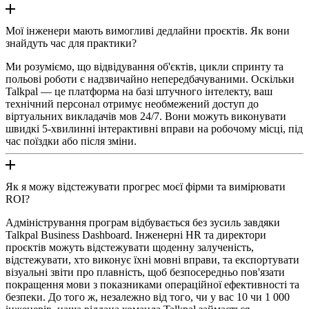
Мої інженери мають вимогливі дедлайни проєктів. Як вони
знайдуть час для практики?
Ми розуміємо, що відвідування об'єктів, цикли спринту та
польові роботи є надзвичайно непередбачуваними. Оскільки
Talkpal — це платформа на базі штучного інтелекту, ваш
технічний персонал отримує необмежений доступ до
віртуальних викладачів мов 24/7. Вони можуть виконувати
швидкі 5-хвилинні інтерактивні вправи на робочому місці, під
час поїздки або після зміни.
Як я можу відстежувати прогрес моєї фірми та вимірювати
ROI?
Адміністрування програм відбувається без зусиль завдяки
Talkpal Business Dashboard. Інженерні HR та директори
проєктів можуть відстежувати щоденну залученість,
відстежувати, хто виконує їхні мовні вправи, та експортувати
візуальні звіти про плавність, щоб безпосередньо пов'язати
покращення мови з показниками операційної ефективності та
безпеки. До того ж, незалежно від того, чи у вас 10 чи 1 000