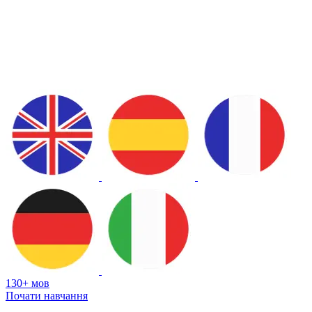
130+ мов
Почати навчання