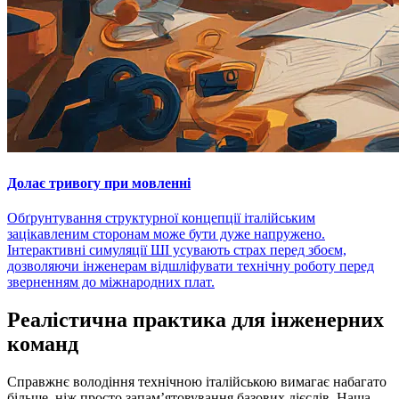
Долає тривогу при мовленні
Обґрунтування структурної концепції італійським
зацікавленим сторонам може бути дуже напружено.
Інтерактивні симуляції ШІ усувають страх перед збоєм,
дозволяючи інженерам відшліфувати технічну роботу перед
зверненням до міжнародних плат.
Реалістична практика для інженерних
команд
Справжнє володіння технічною італійською вимагає набагато
більше, ніж просто запам’ятовування базових дієслів. Наша