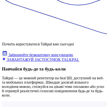
Почніть користуватися Talkpal вже сьогодні
Забронюйте безкоштовну консультацію
ЗАВАНТАЖУЙ ЗАСТОСУНОК TALKPAL
Навчайся будь-де та будь-коли
Talkpal — це мовний репетитор на базі ШІ, доступний на веб-
та мобільних платформах. Швидше досягай вільного
володіння мовою, спілкуйся на цікаві теми письмово або усно
й отримуй реалістичні голосові повідомлення будь-де та будь-
коли.