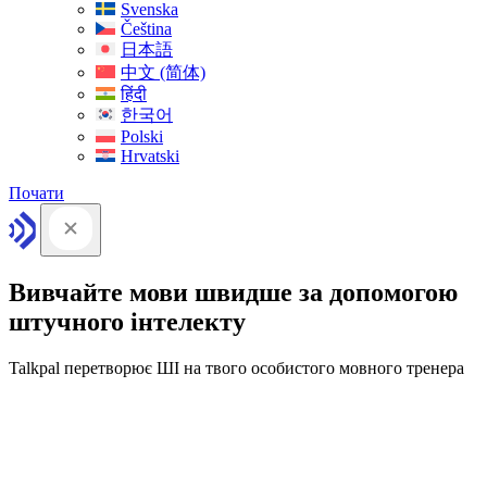
Svenska
Čeština
日本語
中文 (简体)
हिंदी
한국어
Polski
Hrvatski
Почати
Вивчайте мови швидше за допомогою
штучного інтелекту
Talkpal перетворює ШІ на твого особистого мовного тренера