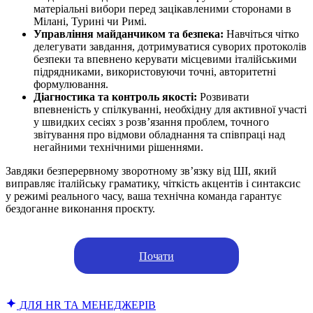
матеріальні вибори перед зацікавленими сторонами в
Мілані, Турині чи Римі.
Управління майданчиком та безпека:
Навчіться чітко
делегувати завдання, дотримуватися суворих протоколів
безпеки та впевнено керувати місцевими італійськими
підрядниками, використовуючи точні, авторитетні
формулювання.
Діагностика та контроль якості:
Розвивати
впевненість у спілкуванні, необхідну для активної участі
у швидких сесіях з розв’язання проблем, точного
звітування про відмови обладнання та співпраці над
негайними технічними рішеннями.
Завдяки безперервному зворотному зв’язку від ШІ, який
виправляє італійську граматику, чіткість акцентів і синтаксис
у режимі реального часу, ваша технічна команда гарантує
бездоганне виконання проєкту.
Почати
ДЛЯ HR ТА МЕНЕДЖЕРІВ