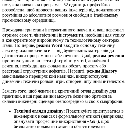
потужна навчальна програма з 52 одиниць професійно
розроблена, щоб провести ваших інженерів від початкового
розуміння до абсолютної розмовної свободи в італійському
промисловому середовищі.
Проходячи три етапи інтерактивного навчання, ваш персонал
отримає саме ті лінгвістичні інструменти, необхідні для успіху
в конкурентному виробничому та технологічному секторах
Італії. По-перше,
режим Word
вводить основну технічну
лексику, охоплюючи все — від будівельних матеріалів до
діагностики програмного забезпечення. Далі,
режим речення
пропонує учням вплести ці терміни у чіткі, аналітичні
речення, необхідні для складання обсягу проєкту або
реєстрації структурних дефектів. Нарешті,
режим Діалогу
максимально перевіряє їхні навички, використовуючи
динамічні технічні рольові ігри, створені штучним інтелектом.
Замість того, щоб чекати на критичний огляд дизайну для
практики, ваші працівники можуть безпечно братися за
складні інженерні сценарії безпосередньо зі своїх смартфонів:
Технічні огляди дизайну:
Практикуйте орієнтуватися в
інженерних нюансах і формальному етикеті (наприклад,
опанувати професійне використання «
Lei
»), щоб
бездоганно подавати схеми та обґрунтовувати