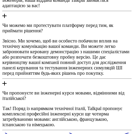
інженерів, наша віддана команда Talkpal займається
адаптацією за вас!
Чи можемо ми протестувати платформу перед тим, як
приймати рішення?
Звісно. Ми хочемо, щоб ви особисто побачили вплив на
технічну комунікацію вашої команди. Ви можете легко
забронювати керовану демонстрацію з нашими спеціалістами
або розпочати безкоштовну пробну версію. Це дає
керівництву вашої компанії повний доступ для дослідження
панелі керування та тестування інженерних симуляцій ШІ
перед прийняттям будь-яких рішень про покупку.
Чи пропонуєте ви інженерні курси мовами, відмінними від
італійської?
Так! Поряд із напрямком технічної італії, Talkpal пропонує
комплексні професійні інженерні курси ще чотирма
затребуваними мовами: англійською, французькою,
іспанською та німецькою.