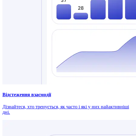
Відстеження взаємодії
Дізнайтеся, хто тренується, як часто і які у них найактивніші
дні.