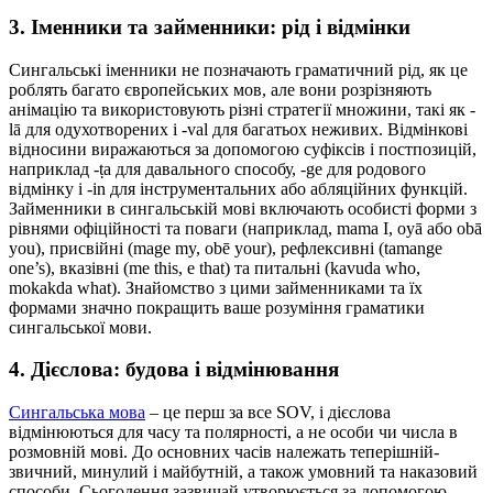
3. Іменники та займенники: рід і відмінки
Сингальські іменники не позначають граматичний рід, як це
роблять багато європейських мов, але вони розрізняють
анімацію та використовують різні стратегії множини, такі як -
lā для одухотворених і -val для багатьох неживих. Відмінкові
відносини виражаються за допомогою суфіксів і постпозицій,
наприклад -ṭa для давального способу, -ge для родового
відмінку і -in для інструментальних або абляційних функцій.
Займенники в сингальській мові включають особисті форми з
рівнями офіційності та поваги (наприклад, mama I, oyā або obā
you), присвійні (mage my, obē your), рефлексивні (tamange
one’s), вказівні (me this, e that) та питальні (kavuda who,
mokakda what). Знайомство з цими займенниками та їх
формами значно покращить ваше розуміння граматики
сингальської мови.
4. Дієслова: будова і відмінювання
Сингальська мова
– це перш за все SOV, і дієслова
відмінюються для часу та полярності, а не особи чи числа в
розмовній мові. До основних часів належать теперішній-
звичний, минулий і майбутній, а також умовний та наказовий
способи. Сьогодення зазвичай утворюється за допомогою -