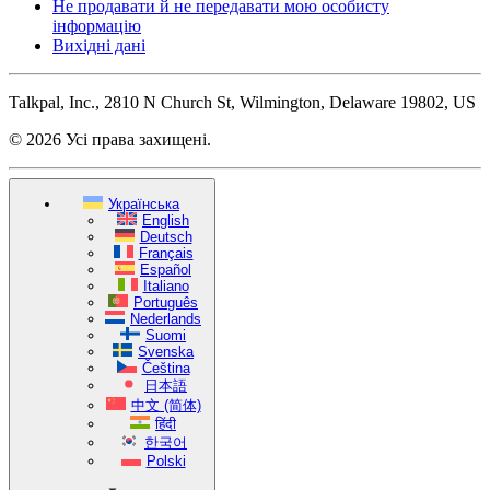
Не продавати й не передавати мою особисту
інформацію
Вихідні дані
Talkpal, Inc., 2810 N Church St, Wilmington, Delaware 19802, US
© 2026 Усі права захищені.
Українська
English
Deutsch
Français
Español
Italiano
Português
Nederlands
Suomi
Svenska
Čeština
日本語
中文 (简体)
हिंदी
한국어
Polski