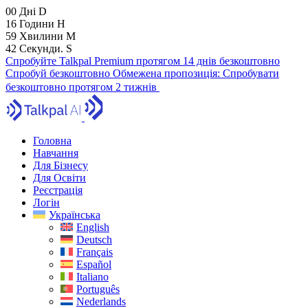
00
Дні
D
16
Години
H
59
Хвилини
M
41
Секунди.
S
Спробуйте Talkpal Premium протягом 14 днів безкоштовно
Спробуй безкоштовно
Обмежена пропозиція:
Спробувати
безкоштовно протягом 2 тижнів
Головна
Навчання
Для Бізнесу
Для Освіти
Реєстрація
Логін
Українська
English
Deutsch
Français
Español
Italiano
Português
Nederlands