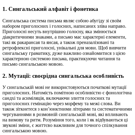
1. Сингальський алфавіт і фонетика
Сингальська система письма являє собою абугіду зі своїм
набором приголосних і голосних, написаних зліва направо.
Приголосні несуть внутрішню голосну, яка змінюється
діакритичними знаками, а письмо має характерні елементи,
такі як ракарансая та янсая, а також преназалізовані та
ретрофлексні приголосні, унікальні для мови. Щоб вивчити
сингальську граматику, дуже важливо ознайомитися з цією
характерною системою письма, практикуючи читання та
письмо сингальською мовою.
2. Мутації: своєрідна сингальська особливість
У сингальській мові не використовуються початкові мутації
приголосних. Натомість помітною особливістю є фонологічна
сандхі та асиміляція, включаючи злиття голосних та
приголосних гемінацію через морфему та межі слова. Ви
також зіткнетеся з кон’юнктними літерами та систематичними
чергуваннями в розмовній сингальській мові, які впливають
на вимову та ритм. Розуміння того, коли і як відбуваються ці
звукові зміни, є життєво важливим для точного спілкування
сингальською мовою.