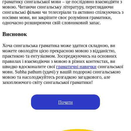
граматику сингальської мови – це послідовно взаємодіяти з
мовою. Читаючи сингальську літературу, переглядаючи
сингальські фільми чи телесеріали та активно спілкуючись з
носіями мови, ви закріпите своє розуміння граматики,
одночасно розширюючи свій словниковий запас.
Висновок
Хоча сингальська граматика може здатися складною, ви
можете оволодіти цією прекрасною мовою з відданістю,
практикою та ентузіазмом. Зосереджуючись на основних
правилах і взаємодіючи з мовою в різних контекстах, ви
швидко вдосконалите свої
граматичні навички
сингальської
мови. Subha pathum (удачі) у вашій подорожі сингальською
мовою та насолоджуйтесь розгадкою загадкового, але
захоплюючого світу сингальської граматики!
Почати