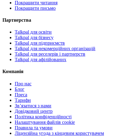
Покращити читання
Покращити письмо
Партнерства
Talkpal для освіти
Talkpal для бізнесу
Talkpal для підприємств
Talkpal для некомерційних організацій
Talkpal для реселерів і партнерств
Talkpal для афілійованих
Компанія
Про нас
Блог
Преса
Тарифи
Зв’язатися з нами
Довідковий центр
Політика конфіденційності
Налаштування файлів cookie
Правила та умови
Ліцензійна угода з кінцевим користувачем