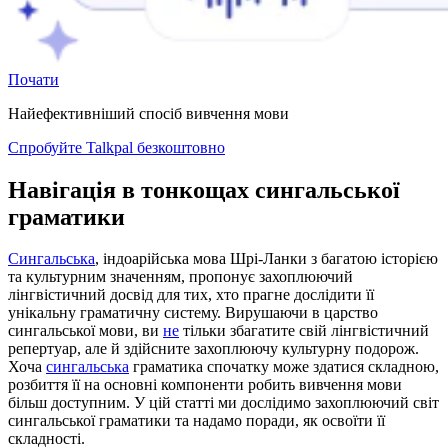
Почати
Найефективніший спосіб вивчення мови
Спробуйте Talkpal безкоштовно
Навігація в тонкощах сингальської
граматики
Сингальська
, індоарійська мова Шрі-Ланки з багатою історією
та культурним значенням, пропонує захоплюючий
лінгвістичний досвід для тих, хто прагне дослідити її
унікальну граматичну систему. Вирушаючи в царство
сингальської мови, ви
не
тільки збагатите свій лінгвістичний
репертуар, але й здійсните захоплюючу культурну подорож.
Хоча
сингальська
граматика спочатку може здатися складною,
розбиття її на основні компоненти робить вивчення мови
більш доступним. У цій статті ми дослідимо захоплюючий світ
сингальської граматики та надамо поради, як освоїти її
складності.