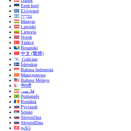
Dansk
Eesti keel
Ελληνικά
עִברִית
Magyar
Latviski
Lietuvių
Norsk
Türkçe
Bosanski
中文 (繁體)
Galician
Íslenskur
Bahasa Indonesia
Македонски
Bahasa Melayu
नेपाली
فارسی
Português
Română
Русский
Srpski
Slovenčina
Slovenščina
தமிழ்