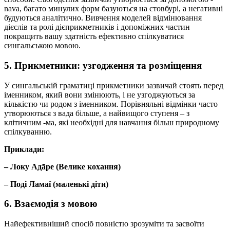
nava, багато минулих форм базуються на стовбурі, а негативні
будуються аналітично. Вивчення моделей відмінювання
дієслів та ролі дієприкметників і допоміжних частин
покращить вашу здатність ефективно спілкуватися
сингальською мовою.
5. Прикметники: узгодження та розміщення
У сингальській граматиці прикметники зазвичай стоять перед
іменником, який вони змінюють, і не узгоджуються за
кількістю чи родом з іменником. Порівняльні відмінки часто
утворюються з вада більше, а найвищого ступеня – з
клітичним -ма, які необхідні для навчання більш природному
спілкуванню.
Приклади:
– Локу Адāре (Велике кохання)
– Поді Ламаї (маленькі діти)
6. Взаємодія з мовою
Найефективніший спосіб повністю зрозуміти та засвоїти