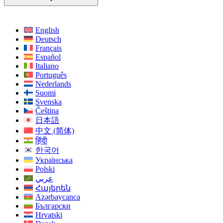
English
Deutsch
Français
Español
Italiano
Português
Nederlands
Suomi
Svenska
Čeština
日本語
中文 (简体)
हिंदी
한국어
Українська
Polski
عربي
Հայերեն
Azərbaycanca
Български
Hrvatski