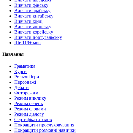
Вивчати фінську
Вивчати арабську
Вивчати китайську
Вивчати хінді
Вивчати японську
Вивчати корейську
Вивчати португальську
Ще 119+ мов
Навчання
Граматика
Курси
Рольові ігри
Персонажі
Дебати
Фоторежим
Режим виклику
Режим речень
Режим словами
Режим діалогу
Сертифікати з мов
Покращити прослуховування
Покращити розмовні навички