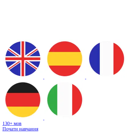
130+ мов
Почати навчання