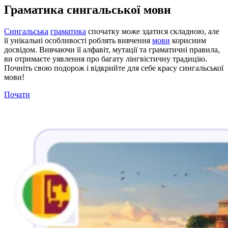
Граматика сингальської мови
Сингальська
граматика
спочатку може здатися складною, але
її унікальні особливості роблять вивчення
мови
корисним
досвідом. Вивчаючи її алфавіт, мутації та граматичні правила,
ви отримаєте уявлення про багату лінгвістичну традицію.
Почніть свою подорож і відкрийте для себе красу сингальської
мови!
Почати