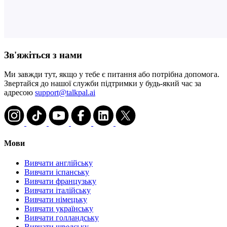
Зв'яжіться з нами
Ми завжди тут, якщо у тебе є питання або потрібна допомога.
Звертайся до нашої служби підтримки у будь-який час за
адресою
support@talkpal.ai
Мови
Вивчати англійську
Вивчати іспанську
Вивчати французьку
Вивчати італійську
Вивчати німецьку
Вивчати українську
Вивчати голландську
Вивчати шведську