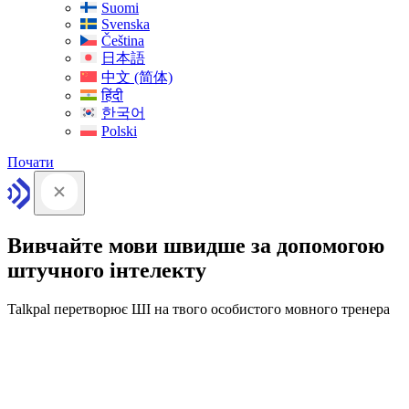
Suomi
Svenska
Čeština
日本語
中文 (简体)
हिंदी
한국어
Polski
Почати
Вивчайте мови швидше за допомогою
штучного інтелекту
Talkpal перетворює ШІ на твого особистого мовного тренера