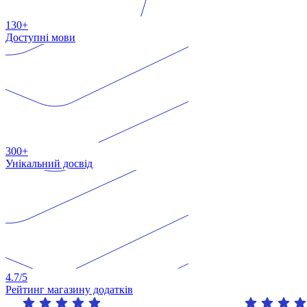
130+
Доступні мови
300+
Унікальний досвід
4.7
/5
Рейтинг магазину додатків