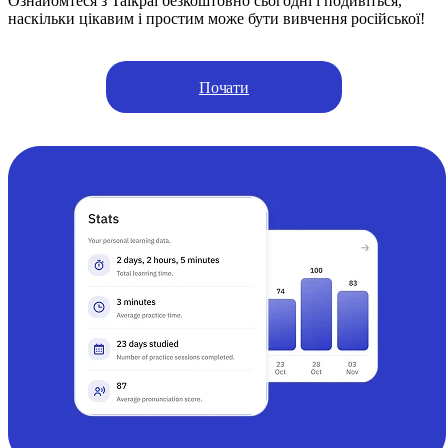
Ознайомтеся з Talkpal безкоштовно сьогодні і подивіться,
наскільки цікавим і простим може бути вивчення російської!
Почати