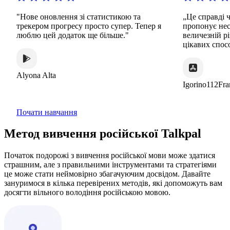
"Нове оновлення зі статистикою та
„Це справді чудов
трекером прогресу просто супер. Тепер я
пропонує нескінч
люблю цей додаток ще більше."
величезній різном
цікавих способів“
Alyona Alta
Igorino112France
Почати навчання
Метод вивчення російської Talkpal
Початок подорожі з вивчення російської мови може здатися
страшним, але з правильними інструментами та стратегіями
це може стати неймовірно збагачуючим досвідом. Давайте
зануримося в кілька перевірених методів, які допоможуть вам
досягти вільного володіння російською мовою.