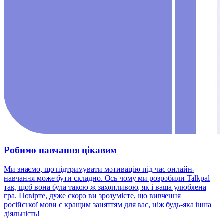
Робимо навчання цікавим
Ми знаємо, що підтримувати мотивацію під час онлайн-
навчання може бути складно. Ось чому ми розробили Talkpal
так, щоб вона була такою ж захопливою, як і ваша улюблена
гра. Повірте, дуже скоро ви зрозумієте, що вивчення
російської мови є кращим заняттям для вас, ніж будь-яка інша
діяльність!