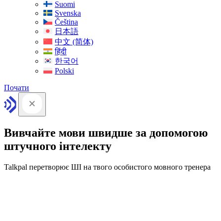
Suomi
Svenska
Čeština
日本語
中文 (简体)
हिंदी
한국어
Polski
Почати
Вивчайте мови швидше за допомогою
штучного інтелекту
Talkpal перетворює ШІ на твого особистого мовного тренера