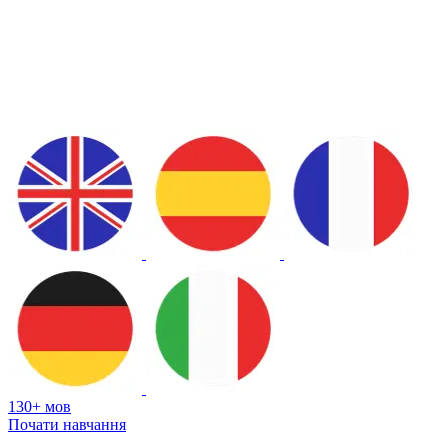
130+ мов
Почати навчання