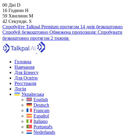
00
Дні
D
16
Години
H
59
Хвилини
M
41
Секунди.
S
Спробуйте Talkpal Premium протягом 14 днів безкоштовно
Спробуй безкоштовно
Обмежена пропозиція:
Спробувати
безкоштовно протягом 2 тижнів
Головна
Навчання
Для Бізнесу
Для Освіти
Реєстрація
Логін
Українська
English
Deutsch
Français
Español
Italiano
Português
Nederlands