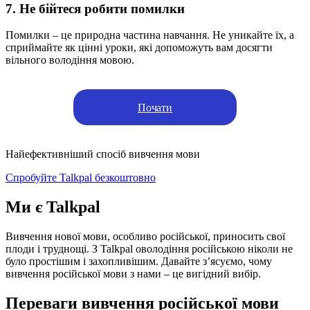
7. Не бійтеся робити помилки
Помилки – це природна частина навчання. Не уникайте їх, а
сприймайте як цінні уроки, які допоможуть вам досягти
вільного володіння мовою.
Почати
Найефективніший спосіб вивчення мови
Спробуйте Talkpal безкоштовно
Ми є Talkpal
Вивчення нової мови, особливо російської, приносить свої
плоди і труднощі. З Talkpal оволодіння російською ніколи не
було простішим і захопливішим. Давайте з’ясуємо, чому
вивчення російської мови з нами – це вигідний вибір.
Переваги вивчення російської мови