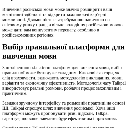
Вивчення російської мови може значно розширити ваші
когнітивні здібності та відкрити захоплюючі кар’єрні
можливості. Двомовність є затребуваною навичкою на
світовому ринку праці, а вільне володіння російською мовою
може дати вам конкурентну перевагу, особливо в
російськомовних регіонах.
Вибір правильної платформи для
вивчення мови
З незліченною кількістю платформ для вивчення мови, вибір
правильної може бути дуже складним. Ключові фактори, які
слід враховувати, включають методологію викладання, мовні
варіанти та економічну ефективність. Методологія чату Talkpal
використовує реальні розмови, роблячи процес захопливим і
практичним.
Завдяки зручному інтерфейсу та розмовній практиці на основі
ШІ, Talkpal спрощує шлях вивчення російської. Хоча інші
платформи можуть пропонувати різні підходи, Talkpal
гарантує, що ваше навчання буде ефективним і приємним.