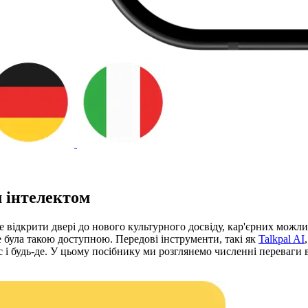
 інтелектом
е відкрити двері до нового культурного досвіду, кар'єрних можл
 була такою доступною. Передові інструменти, такі як
Talkpal AI
 і будь-де. У цьому посібнику ми розглянемо численні переваги в