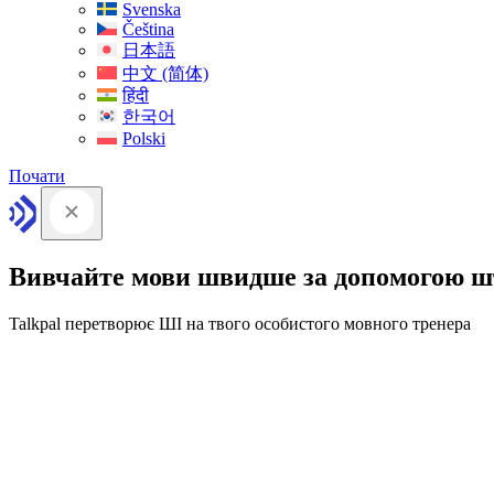
Svenska
Čeština
日本語
中文 (简体)
हिंदी
한국어
Polski
Почати
Вивчайте мови швидше за допомогою ш
Talkpal перетворює ШІ на твого особистого мовного тренера