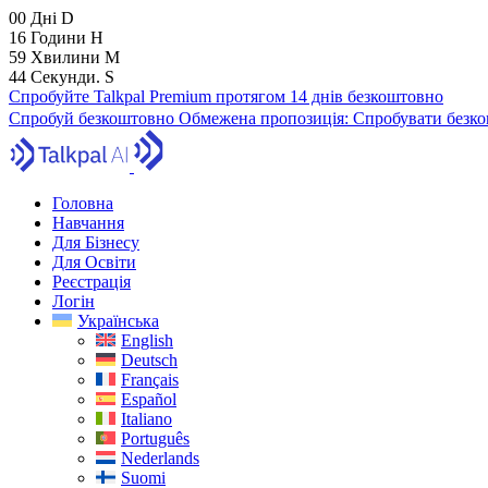
00
Дні
D
16
Години
H
59
Хвилини
M
43
Секунди.
S
Спробуйте Talkpal Premium протягом 14 днів безкоштовно
Спробуй безкоштовно
Обмежена пропозиція:
Спробувати безко
Головна
Навчання
Для Бізнесу
Для Освіти
Реєстрація
Логін
Українська
English
Deutsch
Français
Español
Italiano
Português
Nederlands
Suomi