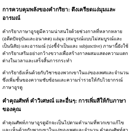
การควบคุมพลังของคํากริยา: ตึงเครียดแง่มุมและ
อารมณ์
คํากริยาภาษาอูรดูมีความน่าสนใจด้วยช่วงกาลที่หลากหลาย
(อดีตปัจจุบันและอนาคต) แง่มุม (สมบูรณ์แบบไม่สมบูรณ์และ
เป็นนิสัย) และอารมณ์ (บ่งชี้จําเป็นและ subjunctive) ภาษานี้ยังใช้
คํากริยาเสริมอย่างกว้างขวางเพื่อสร้างกาลผสมแสดงความแตก
ต่างในเวลาและเสร็จสิ้นการกระทํา
คํากริยายังเห็นด้วยกับวิชาของพวกเขาในแง่ของเพศและจํานวน
ซึ่งเพิ่มชั้นของความซับซ้อนและความร่ํารวยให้กับไวยากรณ์
ภาษาอูรดู
คําคุณศัพท์ คําวิเศษณ์ และอื่นๆ: การเพิ่มสีให้กับภาษา
ของคุณ
คําคุณศัพท์ภาษาอูรดูมักจะเป็นไปตามคํานามที่พวกเขาแก้ไข
และเห็นด้วยกับพวกเขาในแง่ของเพศและจํานวน คําคุณศัพท์สา