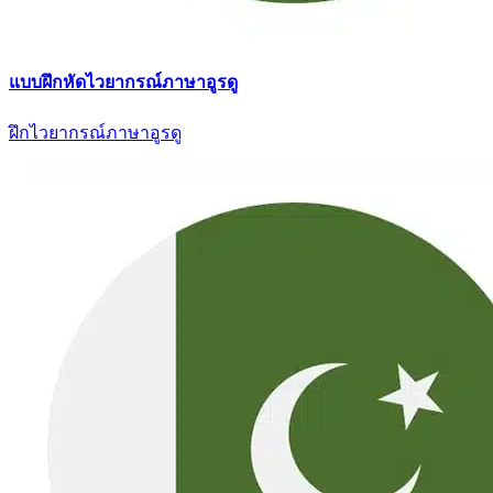
แบบฝึกหัดไวยากรณ์ภาษาอูรดู
ฝึกไวยากรณ์ภาษาอูรดู