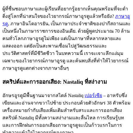
ผู้ที่ชื่นชอบภาษาและผู้เรียนที่อยากรู้อยากเห็นคุณพร้อมที่จะดํา
ดิ่งสู่โลกที่น่าสนใจของไวยากรณ์ภาษาอูรดูแล้วหรือยัง?
ภาษาอู
รดู
, ภาษาอินโดอารยัน, เป็นภาษาประจําชาติของปากีสถานและ
เป็นหนึ่งในภาษาราชการของอินเดีย. ด้วยผู้พูดประมาณ 70 ล้าน
คนทั่วโลกภาษาอูรดูไม่เพียง แต่เป็นภาษาที่หลากหลายและ
แสดงออก แต่ยังเป็นสะพานเชื่อมไปสู่วัฒนธรรมและ
ประวัติศาสตร์ที่มีชีวิตชีวา ในบทความนี้ เราจะเจาะลึกแง่มุม
เฉพาะของไวยากรณ์ภาษาอูรดู และค้นพบสิ่งที่ทำให้ไวยากรณ์
ภาษาอูรดูแตกต่างจากภาษาอื่นๆ
สคริปต์และการออกเสียง: Nastaliq ที่สง่างาม
อักษรอูรดูมีพื้นฐานมาจากสไตล์ Nastaliq
เปอร์เซีย
– อาหรับซึ่ง
เขียนและอ่านจากขวาไปซ้าย ประกอบด้วยตัวอักษร 38 ตัวพร้อม
เครื่องหมายกํากับเสียงเพิ่มเติมสําหรับสระและการออกเสียง
สคริปต์ Nastaliq มีทั้งความสง่างามและลื่นไหล การเรียนรู้บท
และการฝึกฝนการออกเสียงภาษาอูรดูจะเป็นก้าวแรกในการ
ทำความเข้าใจไวยากรณ์ของภาษา