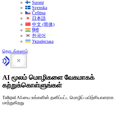
Suomi
Svenska
Čeština
日本語
中文 (简体)
हिंदी
한국어
Українська
தொடங்கலாம்
AI மூலம் மொழிகளை வேகமாகக்
கற்றுக்கொள்ளுங்கள்
Talkpal AI-யை உங்களின் தனிப்பட்ட மொழிப் பயிற்சியாளராக
மாற்றுகிறது