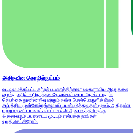
அதிநவீன தொழில்நுட்பம்
வடிவமைக்கப்பட்ட கற்றல் பயணத்திற்கான உலகளாவிய அணுகலை
வழங்குவதில் வழிநடத்துவதே எங்கள் மைய நோக்கமாகும்.
செயற்கை நுண்ணறிவு மற்றும் நவீன மென்பொருளில் மிகச்
சமீபத்திய முன்னேற்றங்களைப் பயன்படுத்துவதன் மூலம், அதிநவீன
மற்றும் தனிப்பயனாக்கப்பட்ட கல்வி அனுபவத்திலிருந்து
அனைவரும் பயனடைய முடியும் என்பதை நாங்கள்
உறுதிசெய்கிறோம்.