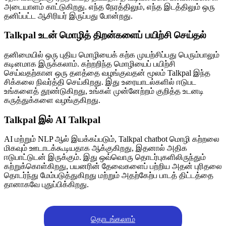
அடையாளம் காட்டுகிறது. எந்த நேரத்திலும், எந்த இடத்திலும் ஒரு
தனிப்பட்ட ஆசிரியர் இருப்பது போன்றது.
Talkpal உடன் மொழித் திறன்களைப் பயிற்சி செய்தல்
தனிமையில் ஒரு புதிய மொழியைக் கற்க முயற்சிப்பது பெரும்பாலும்
கடினமாக இருக்கலாம். கற்றறிந்த மொழியைப் பயிற்சி
செய்வதற்கான ஒரு தளத்தை வழங்குவதன் மூலம் Talkpal இந்த
சிக்கலை நிவர்த்தி செய்கிறது. இது உரையாடல்களில் ஈடுபட
உங்களைத் தூண்டுகிறது, உங்கள் முன்னேற்றம் குறித்த உடனடி
கருத்துக்களை வழங்குகிறது.
Talkpal இல் AI Talkpal
AI மற்றும் NLP ஆல் இயக்கப்படும், Talkpal chatbot மொழி கற்றலை
மிகவும் ஊடாடக்கூடியதாக ஆக்குகிறது, இதனால் அதிக
ஈடுபாட்டுடன் இருக்கும். இது ஒவ்வொரு தொடர்புகளிலிருந்தும்
கற்றுக்கொள்கிறது, பயனரின் தேவைகளைப் பற்றிய அதன் புரிதலை
தொடர்ந்து மேம்படுத்துகிறது மற்றும் அதற்கேற்ப பாடத் திட்டத்தை
தானாகவே புதுப்பிக்கிறது.
தொடங்கலாம்