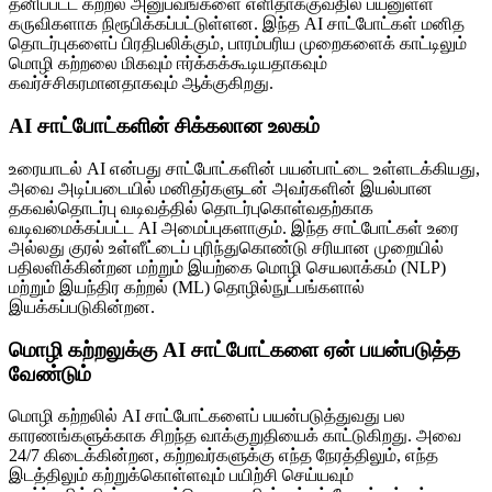
தனிப்பட்ட கற்றல் அனுபவங்களை எளிதாக்குவதில் பயனுள்ள
கருவிகளாக நிரூபிக்கப்பட்டுள்ளன. இந்த AI சாட்போட்கள் மனித
தொடர்புகளைப் பிரதிபலிக்கும், பாரம்பரிய முறைகளைக் காட்டிலும்
மொழி கற்றலை மிகவும் ஈர்க்கக்கூடியதாகவும்
கவர்ச்சிகரமானதாகவும் ஆக்குகிறது.
AI சாட்போட்களின் சிக்கலான உலகம்
உரையாடல் AI என்பது சாட்போட்களின் பயன்பாட்டை உள்ளடக்கியது,
அவை அடிப்படையில் மனிதர்களுடன் அவர்களின் இயல்பான
தகவல்தொடர்பு வடிவத்தில் தொடர்புகொள்வதற்காக
வடிவமைக்கப்பட்ட AI அமைப்புகளாகும். இந்த சாட்போட்கள் உரை
அல்லது குரல் உள்ளீட்டைப் புரிந்துகொண்டு சரியான முறையில்
பதிலளிக்கின்றன மற்றும் இயற்கை மொழி செயலாக்கம் (NLP)
மற்றும் இயந்திர கற்றல் (ML) தொழில்நுட்பங்களால்
இயக்கப்படுகின்றன.
மொழி கற்றலுக்கு AI சாட்போட்களை ஏன் பயன்படுத்த
வேண்டும்
மொழி கற்றலில் AI சாட்போட்களைப் பயன்படுத்துவது பல
காரணங்களுக்காக சிறந்த வாக்குறுதியைக் காட்டுகிறது. அவை
24/7 கிடைக்கின்றன, கற்றவர்களுக்கு எந்த நேரத்திலும், எந்த
இடத்திலும் கற்றுக்கொள்ளவும் பயிற்சி செய்யவும்