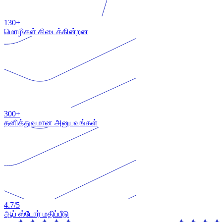
130+
மொழிகள் கிடைக்கின்றன
300+
தனித்துவமான அனுபவங்கள்
4.7
/5
ஆப் ஸ்டோர் மதிப்பீடு