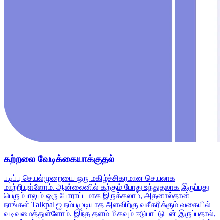
கற்றலை வேடிக்கையாக்குதல்
படிப்பு செயல்முறையை ஒரு மகிழ்ச்சிகரமான செயலாக
மாற்றியுள்ளோம். ஆன்லைனில் கற்கும் போது உந்துதலாக இருப்பது
பெரும்பாலும் ஒரு போராட்டமாக இருக்கலாம், அதனால்தான்
நாங்கள் Talkpal ஐ நம்பமுடியாத அளவிற்கு வசீகரிக்கும் வகையில்
வடிவமைத்துள்ளோம். இந்த தளம் மிகவும் ஈடுபாட்டுடன் இருப்பதால்,