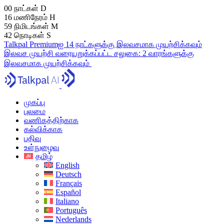
00
நாட்கள்
D
16
மணிநேரம்
H
59
நிமிடங்கள்
M
41
நொடிகள்
S
Talkpal Premiumஐ 14 நாட்களுக்கு இலவசமாக முயற்சிக்கவும்
இலவச முயற்சி
வரையறுக்கப்பட்ட சலுகை:
2 வாரங்களுக்கு
இலவசமாக முயற்சிக்கவும்
முகப்பு
புலமை
வணிகத்திற்காக
கல்விக்காக
பதிவு
உள்நுழைவு
தமிழ்
English
Deutsch
Français
Español
Italiano
Português
Nederlands