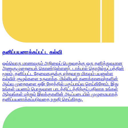
தனிப்பயனாக்கப்பட்ட கல்வி
ஒவ்வொரு மாணவரும் அறிவைப் பெறுவதற்கு ஒரு தனித்துவமான
அணுகுமுறையைக் கொண்டுள்ளனர். டாக்பால் தொழில்நுட்பத்தின்
மூலம், தனிப்பட்ட தேவைகளுக்கு ஏற்றவாறு மிகவும் பயனுள்ள
கல்விச் சூழல்களை உருவாக்க, மில்லியன் கணக்கானவர்களின்
ஆய்வு முறைகளை ஒரே நேரத்தில் பகுப்பாய்வு செய்கிறோம். இது
உங்கள் பயணம் பொதுவான பாடத்திட்டத்திற்குப் பதிலாக உங்கள்
ஆர்வங்கள் மற்றும் இலக்குகளின் அடிப்படையில் முழுமையாகத்
தனிப்பயனாக்கப்படுவதை உறுதி செய்கிறது.