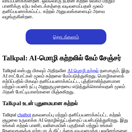
வாய்ப்பளிக்கின்றன. ஒவ்வொரு நபரின் கற்றல் வேகம் மற்றும்
பாணிக்கு ஏற்ப உள்ளடக்கத்தை வடிவமைப்பதன் மூலம்
தனிப்பயனாக்கப்பட்ட கற்றல் அனுபவங்களையும் அவை
வழங்குகின்றன.
தொடங்கலாம்
Talkpal: AI-மொழி கற்றலில் கேம் சேஞ்சர்
Talkpal என்பது மிகவும் அதிநவீன
AI மொழி கற்றல்
தளமாகும், இது
AI சாட்போட்கள் மூலம் கற்றலை மேம்படுத்துகிறது. மொழிகளைக்
கற்பிப்பதில் மிகவும் தனிப்பயனாக்கப்பட்ட, புத்திசாலித்தனமான
மற்றும் பயனர் நட்பு அணுகுமுறையை எடுத்துக்கொள்வதன் மூலம்
அதன் போட்டியாளர்களை மிஞ்சுகிறது.
Talkpal உடன் புதுமையான கற்றல்
Talkpal
chatbot
தகவமைப்பு மற்றும் தனிப்பயனாக்கப்பட்ட கற்றல்
சூழலை உருவாக்க AI தொழில்நுட்பத்தைப் பயன்படுத்துகிறது. இது
உங்கள் கற்றல் பாணி, வலிமையின் பகுதிகள் மற்றும் உங்கள்
தேவைகளுக்கு ஏற்ற பாடத் திட்டத்தை வடிவமைக்க பலவீனங்களை