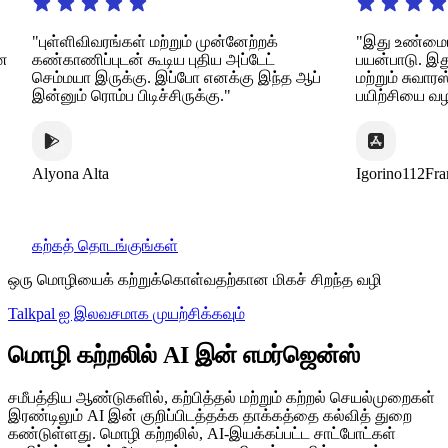
ுள்ளிவிவரங்கள் மற்றும் முன்னேற்றக்
"இது உண்மையிலேயே க
்காணிப்புடன் கூடிய புதிய அப்டேட்
பயன்பாடு. இது பல்
ம்மயா இருக்கு. இப்போ எனக்கு இந்த ஆப்
மற்றும் சுவாரஸ்யமான
்னும் ரொம்ப பிடிச்சிருக்கு."
பயிற்சியை வழங்குகி
yona Alta
Igorino112France
கற்கத் தொடங்குங்கள்
ஒரு மொழியைக் கற்றுக்கொள்வதற்கான மிகச் சிறந்த வழி
Talkpal ஐ இலவசமாக முயற்சிக்கவும்
மொழி கற்றலில் AI இன் எமர்ஜென்ஸ்
சமீபத்திய ஆண்டுகளில், கற்பித்தல் மற்றும் கற்றல் செயல்முறைகள்
இரண்டிலும் AI இன் குறிப்பிடத்தக்க தாக்கத்தை கல்வித் துறை
கண்டுள்ளது. மொழி கற்றலில், AI-இயக்கப்பட்ட சாட்போட்கள்