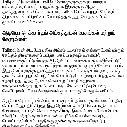
Talkpal, அவர்களின் TestDaF தேர்வுகளுக்குத் தயாராகும்
மக்களுக்கு மிகவும் பயனுள்ளதாக இருக்கும். அதன்
தனித்துவமான அம்சங்களுடன், Talkpal பேச்சு மற்றும் கேட்கும்
திறன்களின் பயிற்சியை மேம்படுத்துகிறது, சோதனையின்
முக்கியமான பிரிவுகள்.
ஆடியோ ரெக்கார்டிங் அம்சத்துடன் பேசுங்கள் மற்றும்
கேளுங்கள்
Talkpal இன் ஆடியோ பதிவு அம்சம் பயனர்கள் தங்கள் பேசும் மற்றும்
கேட்கும் திறன்களைப் பயிற்சி செய்ய உதவும் வகையில்
வடிவமைக்கப்பட்டுள்ளது. AI ஆசிரியரால் சத்தமாக வாசிக்கப்படும்
உரையை நம்பமுடியாத யதார்த்தமான குரலில் ஒருவர் கேட்க முடியும்,
இது அவர்களுக்கு தனித்துவமான உச்சரிப்புகள், உள்ளுணர்வுகள்,
தாளங்கள் மற்றும் மொழியின் வேகம் ஆகியவற்றைப் புரிந்துகொள்ள
உதவுகிறது. இந்த அம்சம் செவிவழி மொழி கற்றலை
ஊக்குவிக்கிறது, இது டெஸ்ட்டாஃப் கேட்கும் பிரிவு போன்ற
செவிப்புலன் புரிதல் சோதனைக்கு தயாராகும்போது அவசியம்.
ஆடியோ ரெக்கார்டிங் அம்சம் பயனர்கள் தங்கள் குரல்களைப் பதிவு
செய்ய அனுமதிக்கிறது, இது ஜெர்மன் மொழியில் சுயாதீனமாக
பேசுவதைப் பயிற்சி செய்ய உதவுகிறது. இந்த அம்சம் பேசும் போது
உச்சரிப்பு மற்றும் தாளத்தை நன்கு புரிந்துகொள்ள உதவும்,
டெஸ்ட்டாஃப் பேசும் பகுதிக்கு முன்னதாக தகவல்தொடர்பு
திறன்களை மேம்படுத்துகிறது.