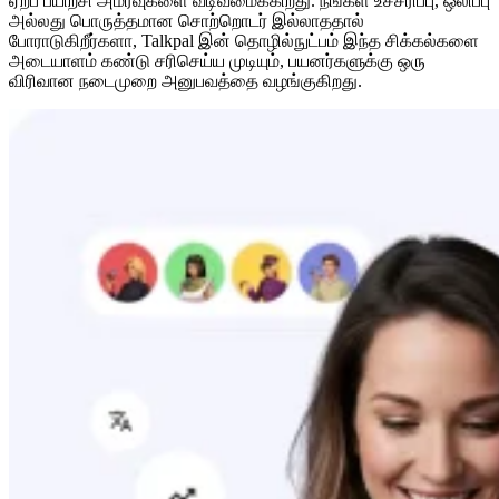
ஏற்ப பயிற்சி அமர்வுகளை வடிவமைக்கிறது. நீங்கள் உச்சரிப்பு, ஒலிப்பு
அல்லது பொருத்தமான சொற்றொடர் இல்லாததால்
போராடுகிறீர்களா, Talkpal இன் தொழில்நுட்பம் இந்த சிக்கல்களை
அடையாளம் கண்டு சரிசெய்ய முடியும், பயனர்களுக்கு ஒரு
விரிவான நடைமுறை அனுபவத்தை வழங்குகிறது.