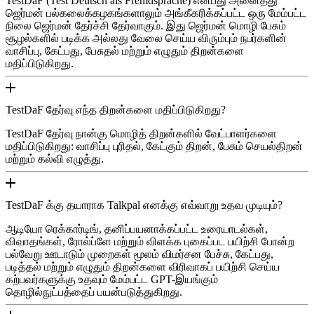
TestDaF (Test Deutsch als Fremdsprache) என்பது அனைத்து
ஜெர்மன் பல்கலைக்கழகங்களாலும் அங்கீகரிக்கப்பட்ட ஒரு மேம்பட்ட
நிலை ஜெர்மன் தேர்ச்சி தேர்வாகும். இது ஜெர்மன் மொழி பேசும்
சூழல்களில் படிக்க அல்லது வேலை செய்ய விரும்பும் நபர்களின்
வாசிப்பு, கேட்பது, பேசுதல் மற்றும் எழுதும் திறன்களை
மதிப்பிடுகிறது.
TestDaF தேர்வு எந்த திறன்களை மதிப்பிடுகிறது?
TestDaF தேர்வு நான்கு மொழித் திறன்களில் வேட்பாளர்களை
மதிப்பிடுகிறது: வாசிப்பு புரிதல், கேட்கும் திறன், பேசும் செயல்திறன்
மற்றும் கல்வி எழுத்து.
TestDaF க்கு தயாராக Talkpal எனக்கு எவ்வாறு உதவ முடியும்?
ஆடியோ ரெக்கார்டிங், தனிப்பயனாக்கப்பட்ட உரையாடல்கள்,
விவாதங்கள், ரோல்ப்ளே மற்றும் விளக்க புகைப்பட பயிற்சி போன்ற
பல்வேறு ஊடாடும் முறைகள் மூலம் விமர்சன பேச்சு, கேட்பது,
படித்தல் மற்றும் எழுதும் திறன்களை விரிவாகப் பயிற்சி செய்ய
கற்பவர்களுக்கு உதவும் மேம்பட்ட GPT-இயங்கும்
தொழில்நுட்பத்தைப் பயன்படுத்துகிறது.