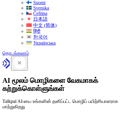
Suomi
Svenska
Čeština
日本語
中文 (简体)
हिंदी
한국어
Українська
தொடங்கலாம்
AI மூலம் மொழிகளை வேகமாகக்
கற்றுக்கொள்ளுங்கள்
Talkpal AI-யை உங்களின் தனிப்பட்ட மொழிப் பயிற்சியாளராக
மாற்றுகிறது