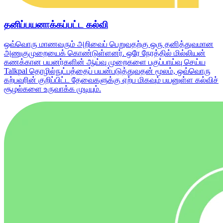
தனிப்பயனாக்கப்பட்ட கல்வி
ஒவ்வொரு மாணவரும் அறிவைப் பெறுவதற்கு ஒரு தனித்துவமான
அணுகுமுறையைக் கொண்டுள்ளனர். ஒரே நேரத்தில் மில்லியன்
கணக்கான பயனர்களின் ஆய்வு முறைகளை பகுப்பாய்வு செய்ய
Talkpal தொழில்நுட்பத்தைப் பயன்படுத்துவதன் மூலம், ஒவ்வொரு
கற்பவரின் குறிப்பிட்ட தேவைகளுக்கு ஏற்ப மிகவும் பயனுள்ள கல்விச்
சூழல்களை உருவாக்க முடியும்.