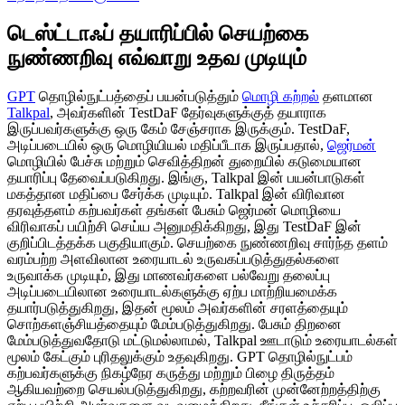
டெஸ்ட்டாஃப் தயாரிப்பில் செயற்கை
நுண்ணறிவு எவ்வாறு உதவ முடியும்
GPT
தொழில்நுட்பத்தைப் பயன்படுத்தும்
மொழி கற்றல்
தளமான
Talkpal
, அவர்களின் TestDaF தேர்வுகளுக்குத் தயாராக
இருப்பவர்களுக்கு ஒரு கேம் சேஞ்சராக இருக்கும். TestDaF,
அடிப்படையில் ஒரு மொழியியல் மதிப்பீடாக இருப்பதால்,
ஜெர்மன்
மொழியில் பேச்சு மற்றும் செவித்திறன் துறையில் கடுமையான
தயாரிப்பு தேவைப்படுகிறது. இங்கு, Talkpal இன் பயன்பாடுகள்
மகத்தான மதிப்பை சேர்க்க முடியும். Talkpal இன் விரிவான
தரவுத்தளம் கற்பவர்கள் தங்கள் பேசும் ஜெர்மன் மொழியை
விரிவாகப் பயிற்சி செய்ய அனுமதிக்கிறது, இது TestDaF இன்
குறிப்பிடத்தக்க பகுதியாகும். செயற்கை நுண்ணறிவு சார்ந்த தளம்
வரம்பற்ற அளவிலான உரையாடல் உருவகப்படுத்துதல்களை
உருவாக்க முடியும், இது மாணவர்களை பல்வேறு தலைப்பு
அடிப்படையிலான உரையாடல்களுக்கு ஏற்ப மாற்றியமைக்க
தயார்படுத்துகிறது, இதன் மூலம் அவர்களின் சரளத்தையும்
சொற்களஞ்சியத்தையும் மேம்படுத்துகிறது. பேசும் திறனை
மேம்படுத்துவதோடு மட்டுமல்லாமல், Talkpal ஊடாடும் உரையாடல்கள்
மூலம் கேட்கும் புரிதலுக்கும் உதவுகிறது. GPT தொழில்நுட்பம்
கற்பவர்களுக்கு நிகழ்நேர கருத்து மற்றும் பிழை திருத்தம்
ஆகியவற்றை செயல்படுத்துகிறது, கற்றவரின் முன்னேற்றத்திற்கு