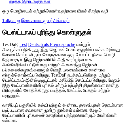
கற்கத் தொடங்குங்கள்
ஒரு மொழியைக் கற்றுக்கொள்வதற்கான மிகச் சிறந்த வழி
Talkpal ஐ இலவசமாக முயற்சிக்கவும்
டெஸ்ட்டாஃப் புரிந்து கொள்ளுதல்
TestDaF,
Test
Deutsch als Fremdsprache
என்றும்
அழைக்கப்படுகிறது, இது ஜெர்மன் பேசும் சூழலில் படிக்க அல்லது
வேலை செய்ய விரும்புவோருக்கான ஒரு மேம்பட்ட நிலை மொழி
தேர்வாகும். இது ஜெர்மனியில் அதிகாரப்பூர்வமாக
அங்கீகரிக்கப்பட்டுள்ளது மற்றும் அனைத்து ஜெர்மன்
பல்கலைக்கழகங்களாலும் மொழி புலமைக்கான சான்றாக
ஏற்றுக்கொள்ளப்படுகிறது. TestDaF நடத்தப்படுகிறது மற்றும்
டெஸ்ட்டாஃப்-இன்ஸ்டிடியூட்டால் மதிப்பீடு செய்யப்படுகிறது, மேலும்
இது வேட்பாளர்களின் புரிதல் மற்றும் உற்பத்தி திறன்களை நான்கு
பிரிவுகளில் சோதிக்கிறது: படித்தல், கேட்டல், பேசுதல் மற்றும்
எழுதுதல்.
வாசிப்புப் பகுதியில் கல்வி மற்றும் அன்றாட தலைப்புகள் தொடர்பான
படிப்படியான சவாலான மூன்று நூல்கள் உள்ளன, மேலும்
வேட்பாளரின் புரிதலைச் சோதிக்க புரிந்துகொள்ளும் கேள்விகள்
உள்ளன.