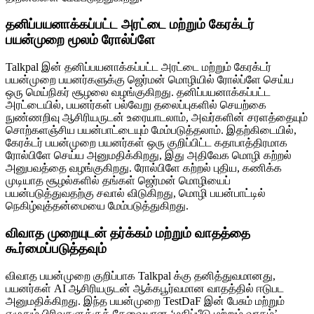
தனிப்பயனாக்கப்பட்ட அரட்டை மற்றும் கேரக்டர்
பயன்முறை மூலம் ரோல்ப்ளே
Talkpal இன் தனிப்பயனாக்கப்பட்ட அரட்டை மற்றும் கேரக்டர்
பயன்முறை பயனர்களுக்கு ஜெர்மன் மொழியில் ரோல்ப்ளே செய்ய
ஒரு மெய்நிகர் சூழலை வழங்குகிறது. தனிப்பயனாக்கப்பட்ட
அரட்டையில், பயனர்கள் பல்வேறு தலைப்புகளில் செயற்கை
நுண்ணறிவு ஆசிரியருடன் உரையாடலாம், அவர்களின் சரளத்தையும்
சொற்களஞ்சிய பயன்பாட்டையும் மேம்படுத்தலாம். இதற்கிடையில்,
கேரக்டர் பயன்முறை பயனர்கள் ஒரு குறிப்பிட்ட கதாபாத்திரமாக
ரோல்பிளே செய்ய அனுமதிக்கிறது, இது அதிவேக மொழி கற்றல்
அனுபவத்தை வழங்குகிறது. ரோல்பிளே கற்றல் புதிய, கணிக்க
முடியாத சூழல்களில் தங்கள் ஜெர்மன் மொழியைப்
பயன்படுத்துவதற்கு சவால் விடுகிறது, மொழி பயன்பாட்டில்
நெகிழ்வுத்தன்மையை மேம்படுத்துகிறது.
விவாத முறையுடன் தர்க்கம் மற்றும் வாதத்தை
கூர்மைப்படுத்தவும்
விவாத பயன்முறை குறிப்பாக Talkpal க்கு தனித்துவமானது,
பயனர்கள் AI ஆசிரியருடன் ஆக்கபூர்வமான வாதத்தில் ஈடுபட
அனுமதிக்கிறது. இந்த பயன்முறை TestDaF இன் பேசும் மற்றும்
எழுதும் பிரிவுகளுக்குத் தேவையான ‘மதிப்பீடு மற்றும் வாதம்’