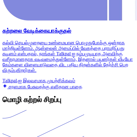
கற்றலை வேடிக்கையாக்குதல்
கல்வி செயல்முறையை உண்மையான பொழுதுபோக்கு ஒன்றாக
மாற்றியுள்ளோம். ஆன்லைன் அமைப்பில் வேகத்தை பராமரிப்பது
கடினம் என்பதால், நாங்கள் Talkpal ஐ நம்பமுடியாத அளவிற்கு
வசீகரமானதாக வடிவமைத்துள்ளோம், இதனால் பயனர்கள் வீடியோ
கேம்களை விளையாடுவதை விட புதிய திறன்களில் தேர்ச்சி பெற
விரும்புகிறார்கள்.
Talkpal-ஐ இலவசமாக முயற்சிக்கவும்
சரளமாக பேசுவதற்கு எளிதான பாதை
மொழி கற்றல் சிறப்பு