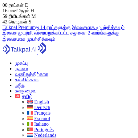
00
நாட்கள்
D
16
மணிநேரம்
H
59
நிமிடங்கள்
M
41
நொடிகள்
S
Talkpal Premiumஐ 14 நாட்களுக்கு இலவசமாக முயற்சிக்கவும்
இலவச முயற்சி
வரையறுக்கப்பட்ட சலுகை:
2 வாரங்களுக்கு
இலவசமாக முயற்சிக்கவும்
முகப்பு
புலமை
வணிகத்திற்காக
கல்விக்காக
பதிவு
உள்நுழைவு
தமிழ்
English
Deutsch
Français
Español
Italiano
Português
Nederlands