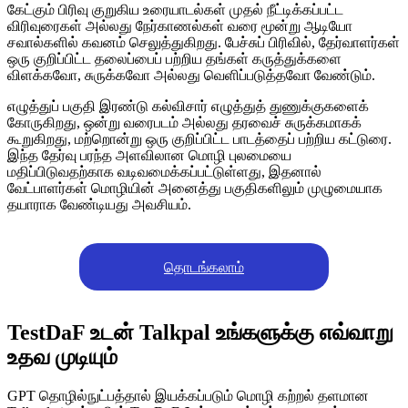
கேட்கும் பிரிவு குறுகிய உரையாடல்கள் முதல் நீட்டிக்கப்பட்ட
விரிவுரைகள் அல்லது நேர்காணல்கள் வரை மூன்று ஆடியோ
சவால்களில் கவனம் செலுத்துகிறது. பேச்சுப் பிரிவில், தேர்வாளர்கள்
ஒரு குறிப்பிட்ட தலைப்பைப் பற்றிய தங்கள் கருத்துக்களை
விளக்கவோ, சுருக்கவோ அல்லது வெளிப்படுத்தவோ வேண்டும்.
எழுத்துப் பகுதி இரண்டு கல்விசார் எழுத்துத் துணுக்குகளைக்
கோருகிறது, ஒன்று வரைபடம் அல்லது தரவைச் சுருக்கமாகக்
கூறுகிறது, மற்றொன்று ஒரு குறிப்பிட்ட பாடத்தைப் பற்றிய கட்டுரை.
இந்த தேர்வு பரந்த அளவிலான மொழி புலமையை
மதிப்பிடுவதற்காக வடிவமைக்கப்பட்டுள்ளது, இதனால்
வேட்பாளர்கள் மொழியின் அனைத்து பகுதிகளிலும் முழுமையாக
தயாராக வேண்டியது அவசியம்.
தொடங்கலாம்
TestDaF உடன் Talkpal உங்களுக்கு எவ்வாறு
உதவ முடியும்
GPT தொழில்நுட்பத்தால் இயக்கப்படும் மொழி கற்றல் தளமான