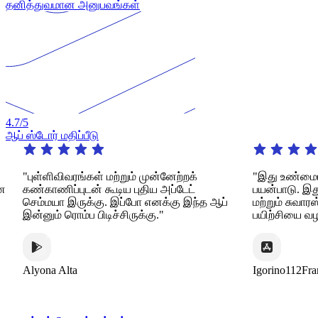
தனித்துவமான அனுபவங்கள்
4.7
/5
ஆப் ஸ்டோர் மதிப்பீடு
"புள்ளிவிவரங்கள் மற்றும் முன்னேற்றக்
"இது உண்மையிலேயே
கண்காணிப்புடன் கூடிய புதிய அப்டேட்
பயன்பாடு. இது பல
செம்மயா இருக்கு. இப்போ எனக்கு இந்த ஆப்
மற்றும் சுவாரஸ்யம
இன்னும் ரொம்ப பிடிச்சிருக்கு."
பயிற்சியை வழங்கு
Alyona Alta
Igorino112France