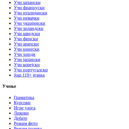
Учи шпански
Учи француски
Учи италијански
Учи немачки
Учи украјински
Учи холандски
Учи шведски
Учи фински
Учи арапски
Учи кинески
Учи хинди
Учи јапански
Учи корејски
Учи португалски
Још 119+ језика
Учење
Граматика
Курсови
Игре улога
Ликови
Дебате
Режим фото
Режим позива