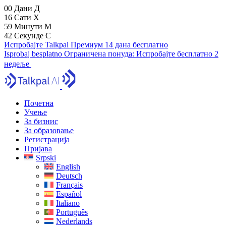
00
Дани
Д
16
Сати
Х
59
Минути
М
41
Секунде
С
Испробајте Talkpal Премиум 14 дана бесплатно
Isprobaj besplatno
Ограничена понуда:
Испробајте бесплатно 2
недеље
Почетна
Учење
За бизнис
За образовање
Регистрација
Пријава
Srpski
English
Deutsch
Français
Español
Italiano
Português
Nederlands