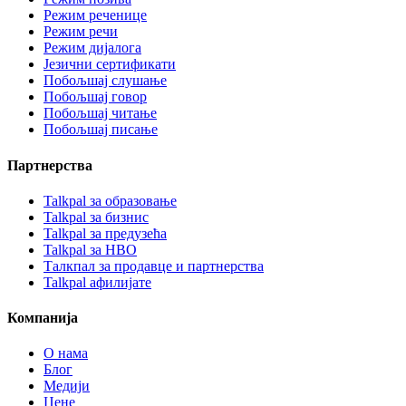
Режим реченице
Режим речи
Режим дијалога
Језични сертификати
Побољшај слушање
Побољшај говор
Побољшај читање
Побољшај писање
Партнерства
Talkpal за образовање
Talkpal за бизнис
Talkpal за предузећа
Talkpal за НВО
Талкпал за продавце и партнерства
Talkpal афилијате
Компанија
О нама
Блог
Медији
Цене