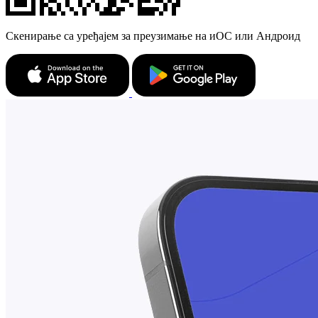
Скенирање са уређајем за преузимање на иОС или Андроид