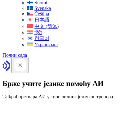
Suomi
Svenska
Čeština
日本語
中文 (简体)
हिंदी
한국어
Українська
Почни сада
Брже учите језике помоћу АИ
Talkpal претвара АИ у твог личног језичког тренера