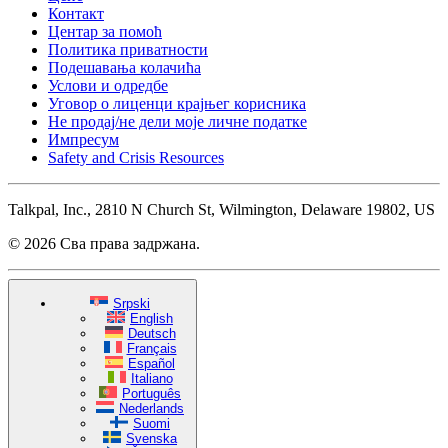
Контакт
Центар за помоћ
Политика приватности
Подешавања колачића
Услови и одредбе
Уговор о лиценци крајњег корисника
Не продај/не дели моје личне податке
Импресум
Safety and Crisis Resources
Talkpal, Inc., 2810 N Church St, Wilmington, Delaware 19802, US
© 2026 Сва права задржана.
Srpski
English
Deutsch
Français
Español
Italiano
Português
Nederlands
Suomi
Svenska