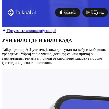
Преузмите апликацију talkpal
УЧИ БИЛО ГДЕ И БИЛО КАДА
Talkpal је твој АИ учитељ језика доступан на вебу и мобилним
уређајима. Убрзај своје учење, дописуј се или причај о
занимљивим темама и примај реалистичне гласовне поруке
где год и кад год то пожелиш.