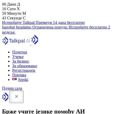
00
Дани
Д
16
Сати
Х
59
Минути
М
41
Секунде
С
Испробајте Talkpal Премиум 14 дана бесплатно
Isprobaj besplatno
Ограничена понуда:
Испробајте бесплатно 2
недеље
Почетна
Учење
За бизнис
За образовање
Регистрација
Пријава
Srpski
Почни сада
Брже учите језике помоћу АИ