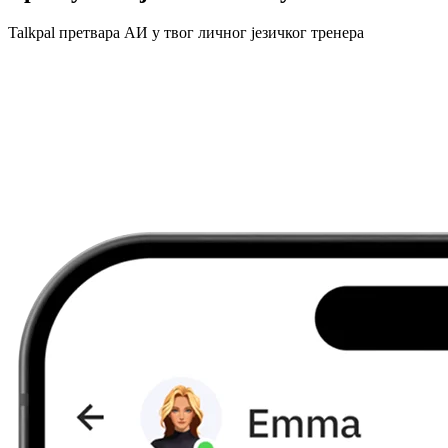
Talkpal претвара АИ у твог личног језичког тренера