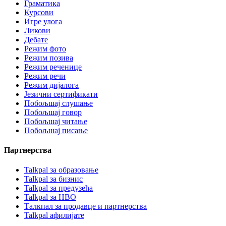
Граматика
Курсови
Игре улога
Ликови
Дебате
Режим фото
Режим позива
Режим реченице
Режим речи
Режим дијалога
Језични сертификати
Побољшај слушање
Побољшај говор
Побољшај читање
Побољшај писање
Партнерства
Talkpal за образовање
Talkpal за бизнис
Talkpal за предузећа
Talkpal за НВО
Талкпал за продавце и партнерства
Talkpal афилијате