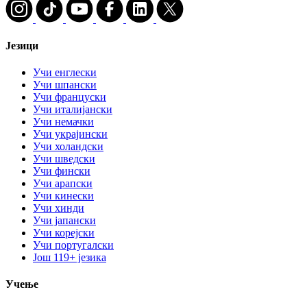
Језици
Учи енглески
Учи шпански
Учи француски
Учи италијански
Учи немачки
Учи украјински
Учи холандски
Учи шведски
Учи фински
Учи арапски
Учи кинески
Учи хинди
Учи јапански
Учи корејски
Учи португалски
Још 119+ језика
Учење