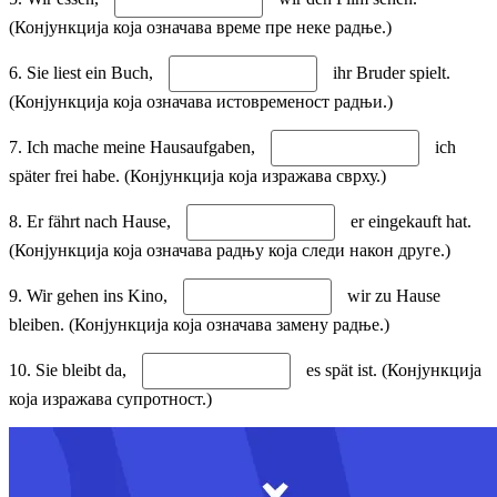
(Конјункција која означава време пре неке радње.)
6. Sie liest ein Buch,
ihr Bruder spielt.
(Конјункција која означава истовременост радњи.)
7. Ich mache meine Hausaufgaben,
ich
später frei habe. (Конјункција која изражава сврху.)
8. Er fährt nach Hause,
er eingekauft hat.
(Конјункција која означава радњу која следи након друге.)
9. Wir gehen ins Kino,
wir zu Hause
bleiben. (Конјункција која означава замену радње.)
10. Sie bleibt da,
es spät ist. (Конјункција
која изражава супротност.)