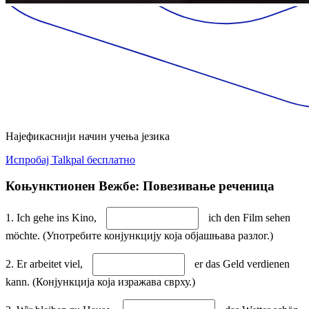
Најефикаснији начин учења језика
Испробај Talkpal бесплатно
Коњунктионен Вежбе: Повезивање реченица
1. Ich gehe ins Kino,
ich den Film sehen
möchte. (Употребите конјункцију која објашњава разлог.)
2. Er arbeitet viel,
er das Geld verdienen
kann. (Конјункција која изражава сврху.)