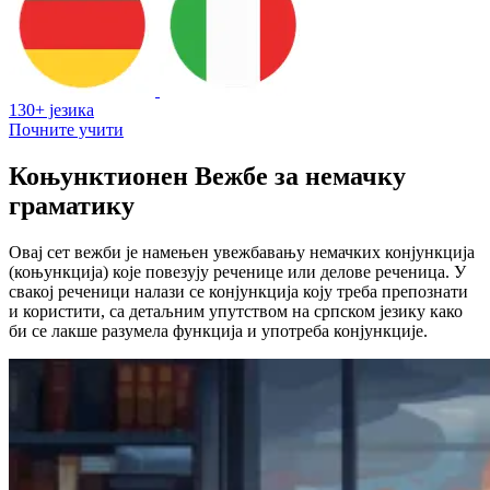
130+ језика
Почните учити
Коњунктионен Вежбе за немачку
граматику
Овај сет вежби је намењен увежбавању немачких конјункција
(коњункција) које повезују реченице или делове реченица. У
свакој реченици налази се конјункција коју треба препознати
и користити, са детаљним упутством на српском језику како
би се лакше разумела функција и употреба конјункције.