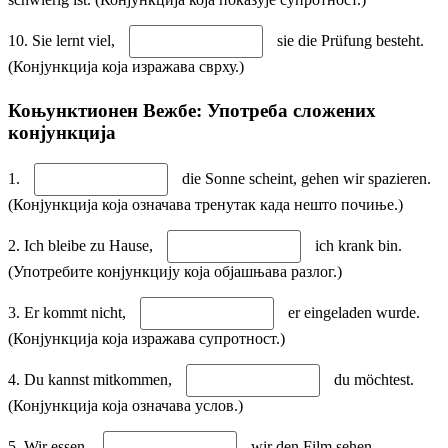
10. Sie lernt viel,
sie die Prüfung besteht.
(Конјункција која изражава сврху.)
Коњунктионен Вежбе: Употреба сложених
конјункција
1.
die Sonne scheint, gehen wir spazieren.
(Конјункција која означава тренутак када нешто почиње.)
2. Ich bleibe zu Hause,
ich krank bin.
(Употребите конјункцију која објашњава разлог.)
3. Er kommt nicht,
er eingeladen wurde.
(Конјункција која изражава супротност.)
4. Du kannst mitkommen,
du möchtest.
(Конјункција која означава услов.)
5. Wir essen,
wir den Film sehen.