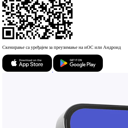
Скенирање са уређајем за преузимање на иОС или Андроид