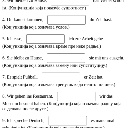
3. Wir bleiben zu Hause,
das Wetter schön
ist. (Конјункција која показује супротност.)
4. Du kannst kommen,
du Zeit hast.
(Конјункција која означава услов.)
5. Ich esse,
ich zur Arbeit gehe.
(Конјункција која означава време пре неке радње.)
6. Sie bleibt zu Hause,
sie mit uns ausgeht.
(Конјункција која означава замену или супституцију.)
7. Er spielt Fußball,
er Zeit hat.
(Конјункција која означава тренутак када нешто почиње.)
8. Wir gehen ins Restaurant,
wir das
Museum besucht haben. (Конјункција која означава радњу која
се дешава после друге.)
9. Ich spreche Deutsch,
es manchmal
schwierig ist. (Конјункција која показује супротност.)