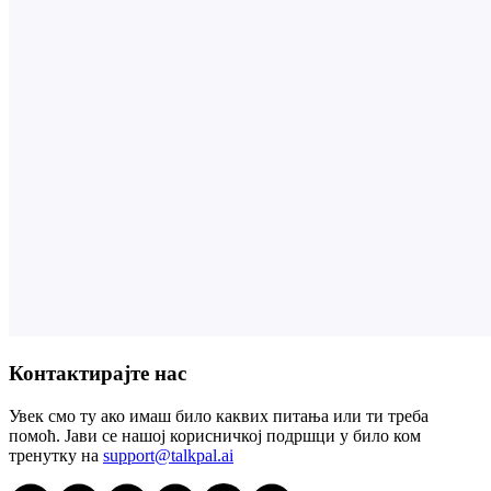
Контактирајте нас
Увек смо ту ако имаш било каквих питања или ти треба
помоћ. Јави се нашој корисничкој подршци у било ком
тренутку на
support@talkpal.ai