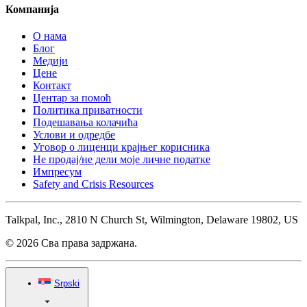
Компанија
О нама
Блог
Медији
Цене
Контакт
Центар за помоћ
Политика приватности
Подешавања колачића
Услови и одредбе
Уговор о лиценци крајњег корисника
Не продај/не дели моје личне податке
Импресум
Safety and Crisis Resources
Talkpal, Inc., 2810 N Church St, Wilmington, Delaware 19802, US
© 2026 Сва права задржана.
Srpski