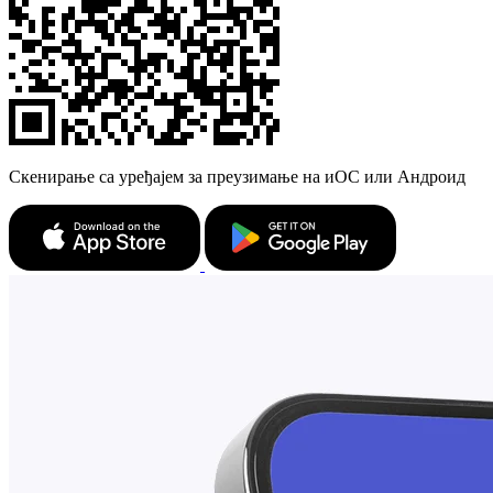
Скенирање са уређајем за преузимање на иОС или Андроид