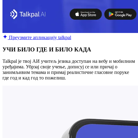
Преузмите апликацију talkpal
УЧИ БИЛО ГДЕ И БИЛО КАДА
Talkpal је твој АИ учитељ језика доступан на вебу и мобилним
уређајима. Убрзај своје учење, дописуј се или причај о
занимљивим темама и примај реалистичне гласовне поруке
где год и кад год то пожелиш.