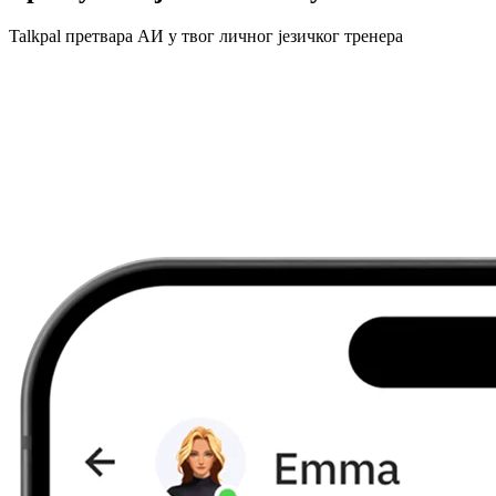
Talkpal претвара АИ у твог личног језичког тренера