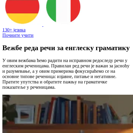
130+ језика
Почните учити
Вежбе реда речи за енглеску граматику
У овим вежбама ћемо радити на исправном редоследу речи у
енглеским реченицама. Правилан ред речи је важан за јасноћу
и разумевање, а у овим примерима фокусираћемо се на
основне типове реченица: изјавне, питање и негативне.
Пратите упутства и обратите пажњу на граматичке
показатеље у реченицама.