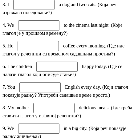
3. I
a dog and two cats. (Која реч
изражава поседовање?)
4. We
to the cinema last night. (Који
глагол је у прошлом времену?)
5. He
coffee every morning. (Где иде
глагол у реченици са временом садашњим простим?)
6. The children
happy today. (Где се
налази глагол који описује стање?)
7. You
English every day. (Који глагол
показује радњу? Употреби садашње време просто.)
8. My mother
delicious meals. (Где треба
ставити глагол у изјавној реченици?)
9. We
in a big city. (Која реч показује
радњу живљења?)