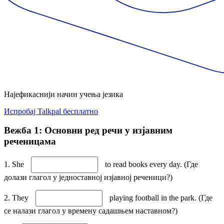
Најефикаснији начин учења језика
Испробај Talkpal бесплатно
Вежба 1: Основни ред речи у изјавним
реченицама
1. She
to read books every day. (Где
долази глагол у једноставној изјавној реченици?)
2. They
playing football in the park. (Где
се налази глагол у времену садашњем наставном?)