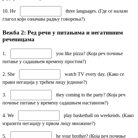
10. He
three languages. (Где се налази
глагол који означава радњу говорења?)
Вежба 2: Ред речи у питањима и негативним
реченицама
1.
you like pizza? (Која реч почиње
питање у садашњем времену простом?)
2. She
watch TV every day. (Како се
прави негација у трећем лицу једнине?)
3.
they coming to the party? (Која реч
почиње питање у времену садашњем наставном?)
4. We
play basketball on weekends. (Како
изразити негацију у првом лицу множине?)
5.
he your brother? (Која реч почиње