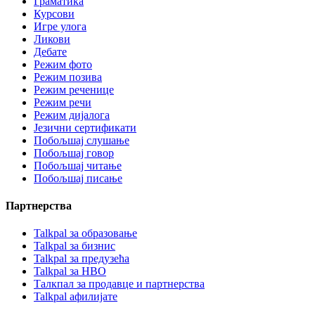
Граматика
Курсови
Игре улога
Ликови
Дебате
Режим фото
Режим позива
Режим реченице
Режим речи
Режим дијалога
Језични сертификати
Побољшај слушање
Побољшај говор
Побољшај читање
Побољшај писање
Партнерства
Talkpal за образовање
Talkpal за бизнис
Talkpal за предузећа
Talkpal за НВО
Талкпал за продавце и партнерства
Talkpal афилијате