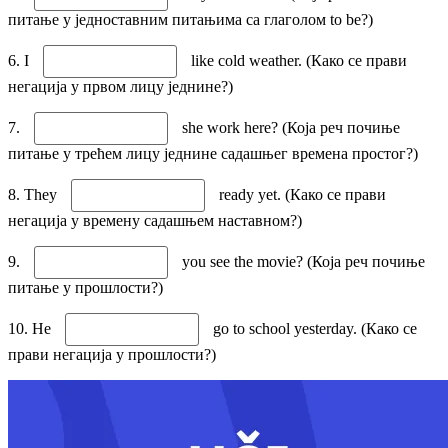
питање у једноставним питањима са глаголом to be?)
6. I
like cold weather. (Како се прави
негација у првом лицу једнине?)
7.
she work here? (Која реч почиње
питање у трећем лицу једнине садашњег времена простог?)
8. They
ready yet. (Како се прави
негација у времену садашњем наставном?)
9.
you see the movie? (Која реч почиње
питање у прошлости?)
10. He
go to school yesterday. (Како се
прави негација у прошлости?)