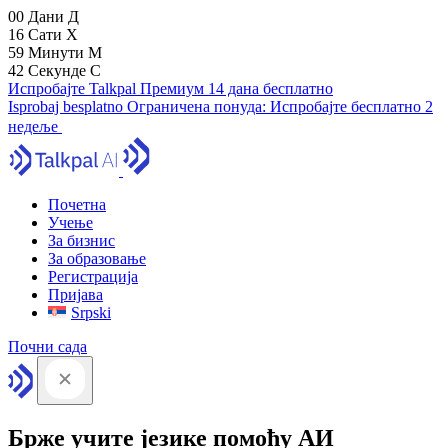
00
Дани
Д
16
Сати
Х
59
Минути
М
41
Секунде
С
Испробајте Talkpal Премиум 14 дана бесплатно
Isprobaj besplatno
Ограничена понуда:
Испробајте бесплатно 2
недеље
Почетна
Учење
За бизнис
За образовање
Регистрација
Пријава
Srpski
Почни сада
Брже учите језике помоћу АИ