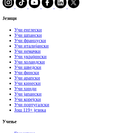
Језици
Учи енглески
Учи шпански
Учи француски
Учи италијански
Учи немачки
Учи украјински
Учи холандски
Учи шведски
Учи фински
Учи арапски
Учи кинески
Учи хинди
Учи јапански
Учи корејски
Учи португалски
Још 119+ језика
Учење