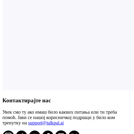
Контактирајте нас
Увек смо ту ако имаш било каквих питања или ти треба
помоћ. Јави се нашој корисничкој подршци у било ком
тренутку на
support@talkpal.ai