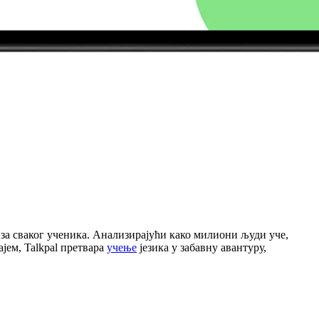
за сваког ученика. Анализирајући како милиони људи уче,
јем, Talkpal претвара
учење
језика у забавну авантуру,