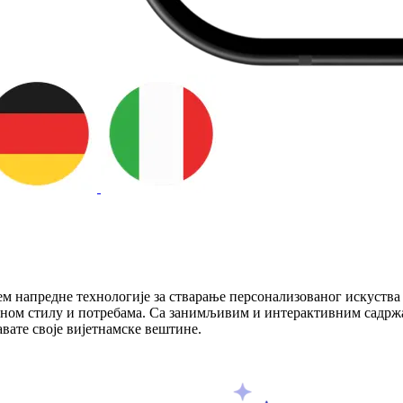
 напредне технологије за стварање персонализованог искуства 
веном стилу и потребама. Са занимљивим и интерактивним садржа
вате своје вијетнамске вештине.