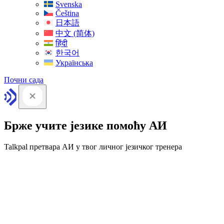
Svenska
Čeština
日本語
中文 (简体)
हिंदी
한국어
Українська
Почни сада
Брже учите језике помоћу АИ
Talkpal претвара АИ у твог личног језичког тренера