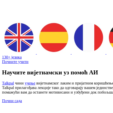
130+ језика
Почните учити
Научите вијетнамски уз помоћ АИ
Talkpal
чини
учење
вијетнамског лаким и пријатним коришћењем
Talkpal прилагођава лекције тако да одговарају вашем јединст
помажући вам да останете мотивисани и узбуђени док побољша
Почни сада