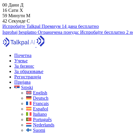
00
Дани
Д
16
Сати
Х
59
Минути
М
41
Секунде
С
Испробајте Talkpal Премиум 14 дана бесплатно
Isprobaj besplatno
Ограничена понуда:
Испробајте бесплатно 2 
Почетна
Учење
За бизнис
За образовање
Регистрација
Пријава
Srpski
English
Deutsch
Français
Español
Italiano
Português
Nederlands
Suomi