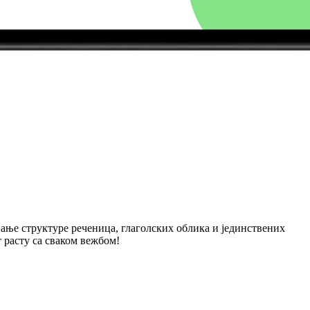
ање структуре реченица, глаголских облика и јединствених
т расту са сваком вежбом!