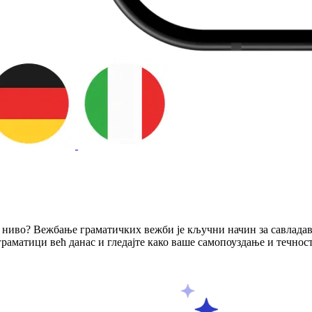
и ниво? Вежбање граматичких вежби је кључни начин за савладав
 граматици већ данас и гледајте како ваше самопоуздање и течнос