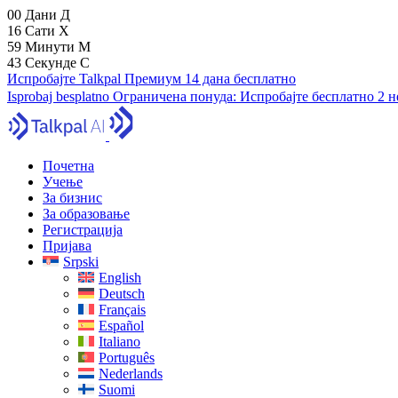
00
Дани
Д
16
Сати
Х
59
Минути
М
42
Секунде
С
Испробајте Talkpal Премиум 14 дана бесплатно
Isprobaj besplatno
Ограничена понуда:
Испробајте бесплатно 2 
Почетна
Учење
За бизнис
За образовање
Регистрација
Пријава
Srpski
English
Deutsch
Français
Español
Italiano
Português
Nederlands
Suomi