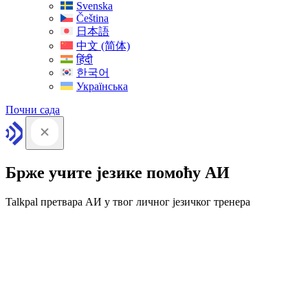
Svenska
Čeština
日本語
中文 (简体)
हिंदी
한국어
Українська
Почни сада
Брже учите језике помоћу АИ
Talkpal претвара АИ у твог личног језичког тренера