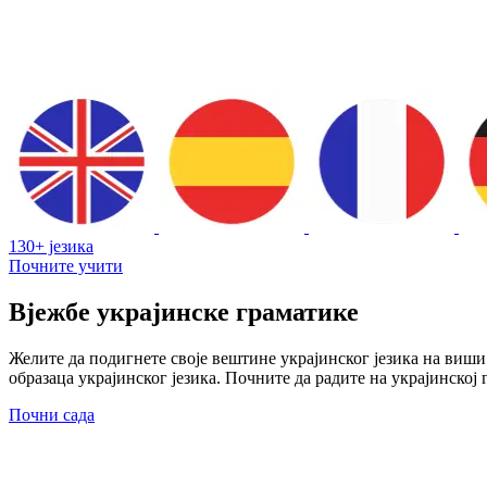
130+ језика
Почните учити
Вјежбе украјинске граматике
Желите да подигнете своје вештине украјинског језика на виш
образаца украјинског језика. Почните да радите на украјинској
Почни сада