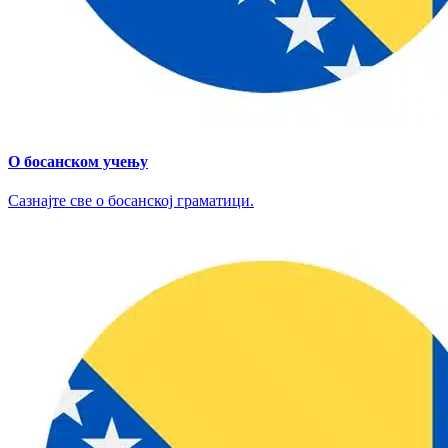
О босанском учењу
Сазнајте све о босанској граматици.