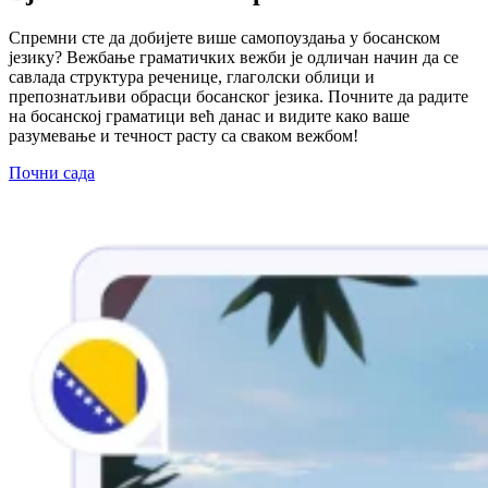
Спремни сте да добијете више самопоуздања у босанском
језику? Вежбање граматичких вежби је одличан начин да се
савлада структура реченице, глаголски облици и
препознатљиви обрасци босанског језика. Почните да радите
на босанској граматици већ данас и видите како ваше
разумевање и течност расту са сваком вежбом!
Почни сада