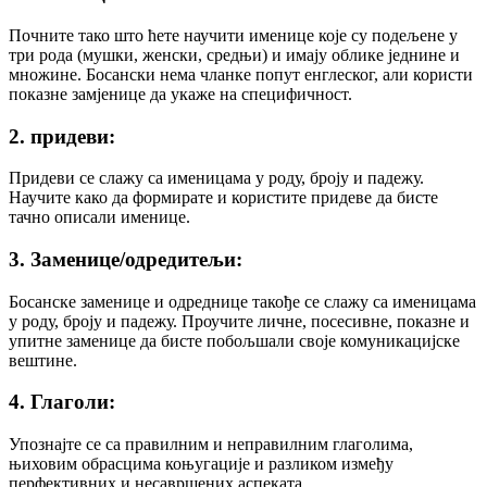
Почните тако што ћете научити именице које су подељене у
три рода (мушки, женски, средњи) и имају облике једнине и
множине. Босански нема чланке попут енглеског, али користи
показне замјенице да укаже на специфичност.
2. придеви:
Придеви се слажу са именицама у роду, броју и падежу.
Научите како да формирате и користите придеве да бисте
тачно описали именице.
3. Заменице/одредитељи:
Босанске заменице и одреднице такође се слажу са именицама
у роду, броју и падежу. Проучите личне, посесивне, показне и
упитне заменице да бисте побољшали своје комуникацијске
вештине.
4. Глаголи:
Упознајте се са правилним и неправилним глаголима,
њиховим обрасцима коњугације и разликом између
перфективних и несавршених аспеката.