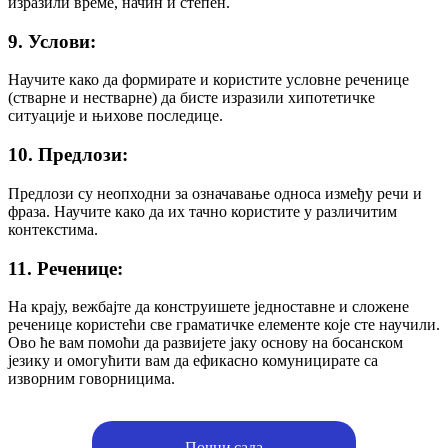
изразили време, начин и степен.
9. Услови:
Научите како да формирате и користите условне реченице
(стварне и нестварне) да бисте изразили хипотетичке
ситуације и њихове последице.
10. Предлози:
Предлози су неопходни за означавање односа између речи и
фраза. Научите како да их тачно користите у различитим
контекстима.
11. Реченице:
На крају, вежбајте да конструишете једноставне и сложене
реченице користећи све граматичке елементе које сте научили.
Ово ће вам помоћи да развијете јаку основу на босанском
језику и омогућити вам да ефикасно комуницирате са
изворним говорницима.
Почни сада