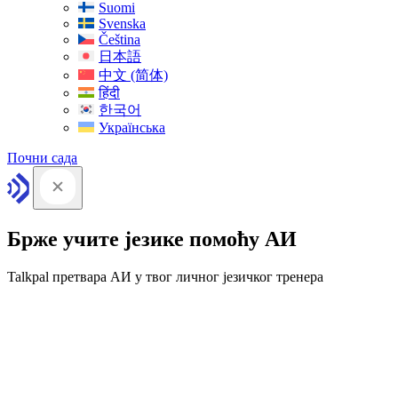
Suomi
Svenska
Čeština
日本語
中文 (简体)
हिंदी
한국어
Українська
Почни сада
Брже учите језике помоћу АИ
Talkpal претвара АИ у твог личног језичког тренера