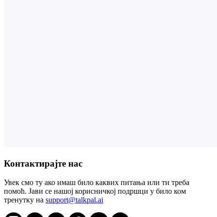
Контактирајте нас
Увек смо ту ако имаш било каквих питања или ти треба
помоћ. Јави се нашој корисничкој подршци у било ком
тренутку на
support@talkpal.ai