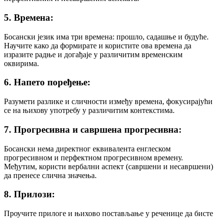
5. Времена:
Босански језик има три времена: прошло, садашње и будуће.
Научите како да формирате и користите ова времена да
изразите радње и догађаје у различитим временским
оквирима.
6. Напето поређење:
Разумети разлике и сличности између времена, фокусирајући
се на њихову употребу у различитим контекстима.
7. Прогресивна и савршена прогресивна:
Босански нема директног еквивалента енглеском
прогресивном и перфектном прогресивном времену.
Међутим, користи вербални аспект (савршени и несавршени)
да пренесе слична значења.
8. Прилози:
Проучите прилоге и њихово постављање у реченице да бисте