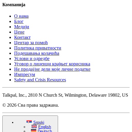
Компанија
О нама
Блог
Медији
Цене
Контакт
Центар за помоћ
Политика приватности
Подешавања колачића
Услови и одредбе
Уговор о лиценци крајњег корисника
Не продај/не дели моје личне податке
Импресум
Safety and Crisis Resources
Talkpal, Inc., 2810 N Church St, Wilmington, Delaware 19802, US
© 2026 Сва права задржана.
Srpski
English
Deutsch