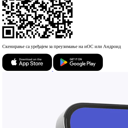
Скенирање са уређајем за преузимање на иОС или Андроид