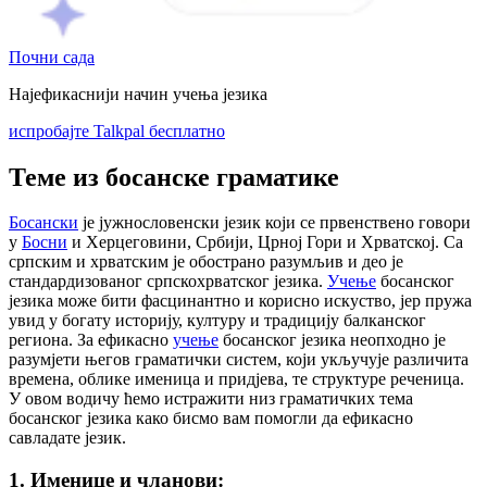
Почни сада
Најефикаснији начин учења језика
испробајте Talkpal бесплатно
Теме из босанске граматике
Босански
је јужнословенски језик који се првенствено говори
у
Босни
и Херцеговини, Србији, Црној Гори и Хрватској. Са
српским и хрватским је обострано разумљив и део је
стандардизованог српскохрватског језика.
Учење
босанског
језика може бити фасцинантно и корисно искуство, јер пружа
увид у богату историју, културу и традицију балканског
региона. За ефикасно
учење
босанског језика неопходно је
разумјети његов граматички систем, који укључује различита
времена, облике именица и придјева, те структуре реченица.
У овом водичу ћемо истражити низ граматичких тема
босанског језика како бисмо вам помогли да ефикасно
савладате језик.
1. Именице и чланови: