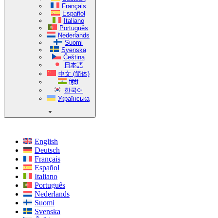
Français
Español
Italiano
Português
Nederlands
Suomi
Svenska
Čeština
日本語
中文 (简体)
हिंदी
한국어
Українська
English
Deutsch
Français
Español
Italiano
Português
Nederlands
Suomi
Svenska