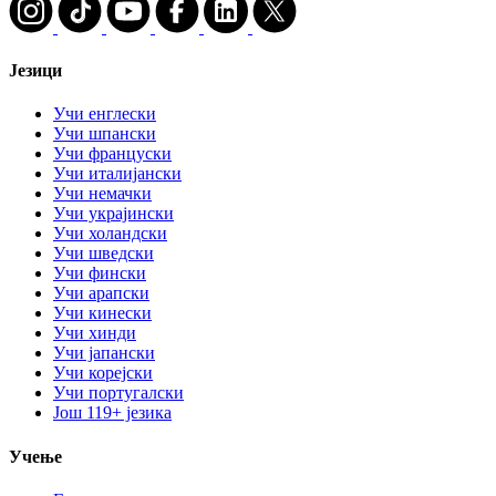
Језици
Учи енглески
Учи шпански
Учи француски
Учи италијански
Учи немачки
Учи украјински
Учи холандски
Учи шведски
Учи фински
Учи арапски
Учи кинески
Учи хинди
Учи јапански
Учи корејски
Учи португалски
Још 119+ језика
Учење