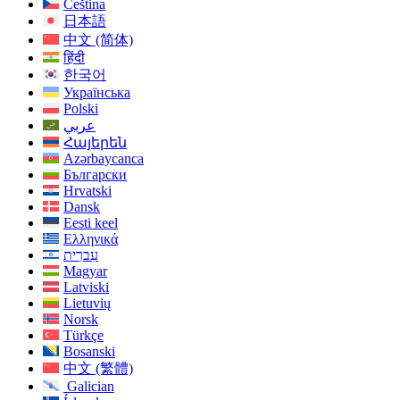
Čeština
日本語
中文 (简体)
हिंदी
한국어
Українська
Polski
عربي
Հայերեն
Azərbaycanca
Български
Hrvatski
Dansk
Eesti keel
Ελληνικά
עִברִית
Magyar
Latviski
Lietuvių
Norsk
Türkçe
Bosanski
中文 (繁體)
Galician