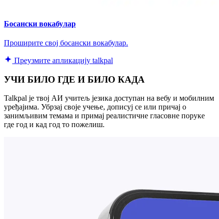
Босански вокабулар
Проширите свој босански вокабулар.
Преузмите апликацију talkpal
УЧИ БИЛО ГДЕ И БИЛО КАДА
Talkpal је твој АИ учитељ језика доступан на вебу и мобилним
уређајима. Убрзај своје учење, дописуј се или причај о
занимљивим темама и примај реалистичне гласовне поруке
где год и кад год то пожелиш.