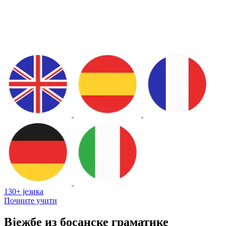
130+ језика
Почните учити
Вјежбе из босанске граматике