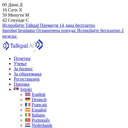
00
Дани
Д
16
Сати
Х
59
Минути
М
41
Секунде
С
Испробајте Talkpal Премиум 14 дана бесплатно
Isprobaj besplatno
Ограничена понуда:
Испробајте бесплатно 2
недеље
Почетна
Учење
За бизнис
За образовање
Регистрација
Пријава
Srpski
English
Deutsch
Français
Español
Italiano
Português
Nederlands