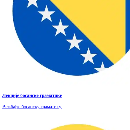
Лекције босанске граматике
Вежбајте босанску граматику.