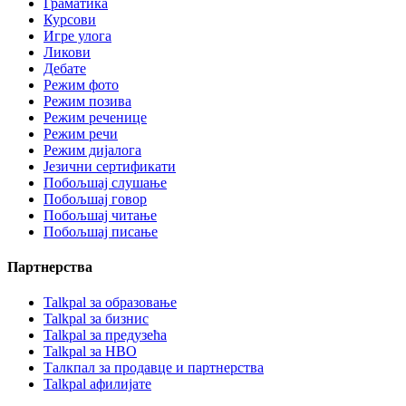
Граматика
Курсови
Игре улога
Ликови
Дебате
Режим фото
Режим позива
Режим реченице
Режим речи
Режим дијалога
Језични сертификати
Побољшај слушање
Побољшај говор
Побољшај читање
Побољшај писање
Партнерства
Talkpal за образовање
Talkpal за бизнис
Talkpal за предузећа
Talkpal за НВО
Талкпал за продавце и партнерства
Talkpal афилијате