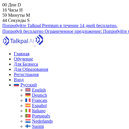
00
Дни
D
16
Часы
H
59
Минуты
M
43
Секунды
S
Попробуйте Talkpal Premium в течение 14 дней бесплатно.
Попробуй бесплатно
Ограниченное предложение:
Попробуйте б
Главная
Обучение
Для Бизнеса
Для Образования
Регистрация
Вход
Русский
English
Deutsch
Français
Español
Italiano
Português
Nederlands
Suomi