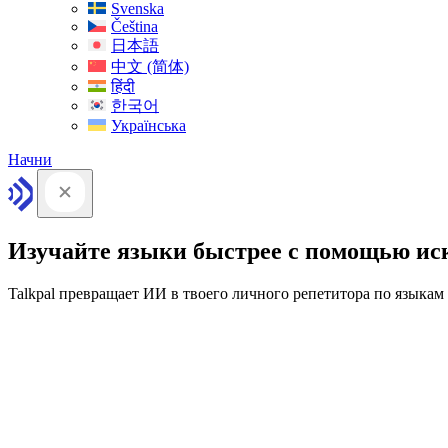
Svenska
Čeština
日本語
中文 (简体)
हिंदी
한국어
Українська
Начни
Изучайте языки быстрее с помощью ис
Talkpal превращает ИИ в твоего личного репетитора по языкам