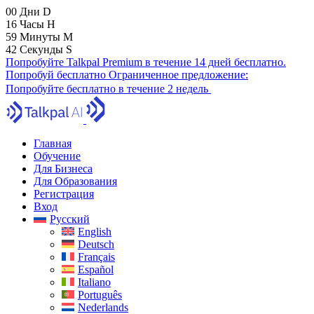
00
Дни
D
16
Часы
H
59
Минуты
M
41
Секунды
S
Попробуйте Talkpal Premium в течение 14 дней бесплатно.
Попробуй бесплатно
Ограниченное предложение:
Попробуйте бесплатно в течение 2 недель
Главная
Обучение
Для Бизнеса
Для Образования
Регистрация
Вход
Русский
English
Deutsch
Français
Español
Italiano
Português
Nederlands