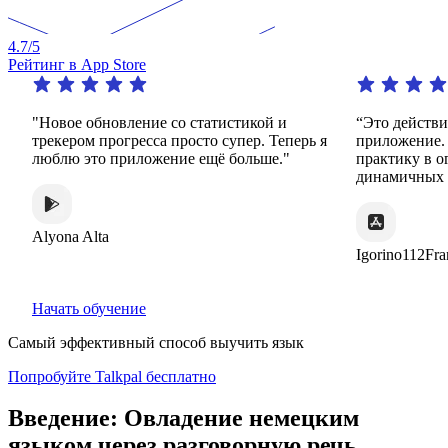
4.7
/5
Рейтинг в App Store
ие со статистикой и
“Это действительно замечательно
сса просто супер. Теперь я
приложение. Он предлагает беск
ожение ещё больше."
практику в огромном разнообрази
динамичных и интересных способ
Igorino112France
Начать обучение
Самый эффективный способ выучить язык
Попробуйте Talkpal бесплатно
Введение: Овладение немецким
языком через разговорную речь