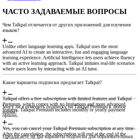
ЧАСТО ЗАДАВАЕМЫЕ ВОПРОСЫ
Чем Talkpal отличается от других приложений для изучения
языков?
Unlike other language learning apps, Talkpal uses the most
advanced AI to create an interactive, fun and engaging language
learning experience. Artificial Intelligence lets users achieve fluency
with an active learning approach. Talkpal imitates real-life scenarios
where users learn by interacting with an AI tutor.
Какие варианты подписки предлагает Talkpal?
Talkpal offers a free subscription with limited features and Talkpal
Premium, which comes with no limitations and more advanced
Могу ли я отменить подписку на Talkpal Premium в любое
features. Talkpal Premium includes monthly or yearly payment
время?
options.
Yes, you can cancel your Talkpal Premium subscription at any time.
After the cancelation, the subscription will end at the end of the
Предлагаете ли Вы варианты подписки для образовательных