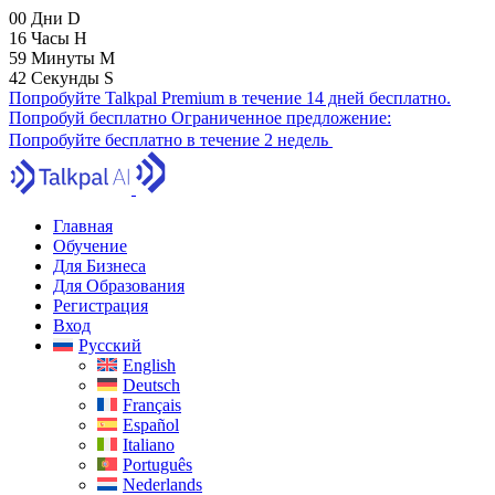
00
Дни
D
16
Часы
H
59
Минуты
M
41
Секунды
S
Попробуйте Talkpal Premium в течение 14 дней бесплатно.
Попробуй бесплатно
Ограниченное предложение:
Попробуйте бесплатно в течение 2 недель
Главная
Обучение
Для Бизнеса
Для Образования
Регистрация
Вход
Русский
English
Deutsch
Français
Español
Italiano
Português
Nederlands