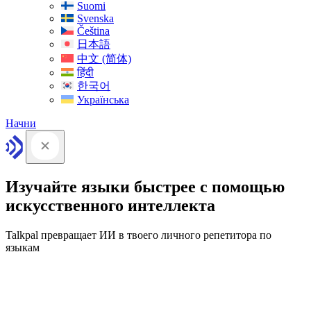
Suomi
Svenska
Čeština
日本語
中文 (简体)
हिंदी
한국어
Українська
Начни
Изучайте языки быстрее с помощью
искусственного интеллекта
Talkpal превращает ИИ в твоего личного репетитора по
языкам