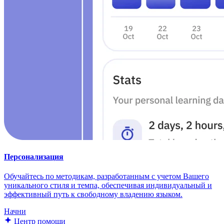
Персонализация
Обучайтесь по методикам, разработанным с учетом Вашего
уникального стиля и темпа, обеспечивая индивидуальный и
эффективный путь к свободному владению языком.
Начни
Центр помощи