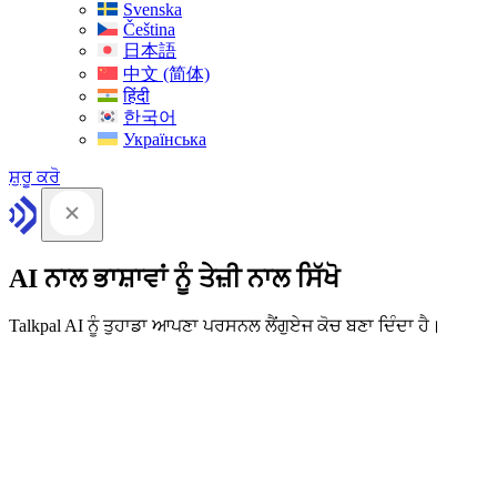
Svenska
Čeština
日本語
中文 (简体)
हिंदी
한국어
Українська
ਸ਼ੁਰੂ ਕਰੋ
AI ਨਾਲ ਭਾਸ਼ਾਵਾਂ ਨੂੰ ਤੇਜ਼ੀ ਨਾਲ ਸਿੱਖੋ
Talkpal AI ਨੂੰ ਤੁਹਾਡਾ ਆਪਣਾ ਪਰਸਨਲ ਲੈਂਗੁਏਜ ਕੋਚ ਬਣਾ ਦਿੰਦਾ ਹੈ।