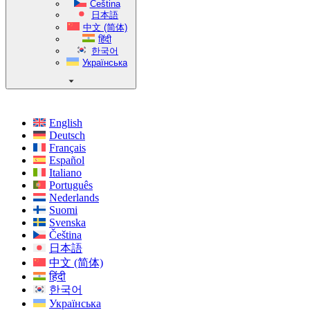
Čeština
日本語
中文 (简体)
हिंदी
한국어
Українська
English
Deutsch
Français
Español
Italiano
Português
Nederlands
Suomi
Svenska
Čeština
日本語
中文 (简体)
हिंदी
한국어
Українська