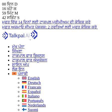
00
ਦਿਨ
D
16
ਘੰਟੇ
H
59
ਮਿੰਟ
M
41
ਸਕਿੰਟ
S
ਮੁਫਤ ਵਿੱਚ 14 ਦਿਨਾਂ ਲਈ ਟਾਕਪਲ ਪ੍ਰੀਮੀਅਮ ਦੀ ਕੋਸ਼ਿਸ਼ ਕਰੋ
ਮੁਫ਼ਤ ਅਜ਼ਮਾਓ
ਸੀਮਤ ਪੇਸ਼ਕਸ਼:
2 ਹਫਤਿਆਂ ਲਈ ਮੁਫਤ ਕੋਸ਼ਿਸ਼ ਕਰੋ
ਮੁੱਖ ਪੰਨਾ
ਸਿੱਖਣਾ
ਟਾਕਪਾਲ ਫਾਰ ਬਿਜ਼ਨਸ
ਟਾਕਪਾਲ ਫਾਰ ਐਜੂਕੇਸ਼ਨ
ਸਾਇਨ ਅੱਪ
ਲੌਗ ਇਨ
ਪੰਜਾਬੀ
English
Deutsch
Français
Español
Italiano
Português
Nederlands
Suomi