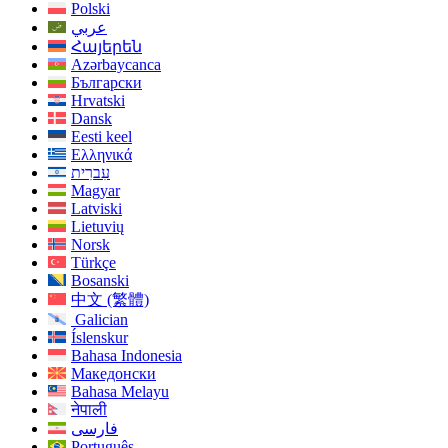
Polski
عربي
Հայերեն
Azərbaycanca
Български
Hrvatski
Dansk
Eesti keel
Ελληνικά
עִברִית
Magyar
Latviski
Lietuvių
Norsk
Türkçe
Bosanski
中文 (繁體)
Galician
Íslenskur
Bahasa Indonesia
Македонски
Bahasa Melayu
नेपाली
فارسی
Português