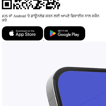
iOS ਜਾਂ Android 'ਤੇ ਡਾਊਨਲੋਡ ਕਰਨ ਲਈ ਆਪਣੇ ਡਿਵਾਈਸ ਨਾਲ ਸਕੈਨ
ਕਰੋ