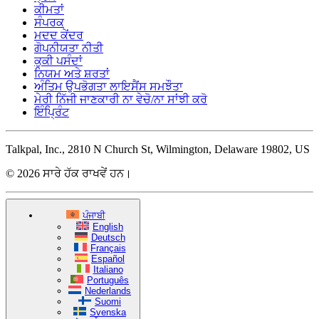
ਕੀਮਤਾਂ
ਸੰਪਰਕ
ਮਦਦ ਕੇਂਦਰ
ਗੋਪਨੀਯਤਾ ਨੀਤੀ
ਕੁਕੀ ਪਸੰਦਾਂ
ਨਿਯਮ ਅਤੇ ਸ਼ਰਤਾਂ
ਅੰਤਿਮ ਉਪਭੋਗਤਾ ਲਾਇਸੈਂਸ ਸਮਝੌਤਾ
ਮੇਰੀ ਨਿੱਜੀ ਜਾਣਕਾਰੀ ਨਾ ਵੇਚੋ/ਨਾ ਸਾਂਝੀ ਕਰੋ
ਇੰਪ੍ਰਿੰਟ
Talkpal, Inc., 2810 N Church St, Wilmington, Delaware 19802, US
© 2026 ਸਾਰੇ ਹੱਕ ਰਾਖਵੇਂ ਹਨ।
ਪੰਜਾਬੀ
English
Deutsch
Français
Español
Italiano
Português
Nederlands
Suomi
Svenska