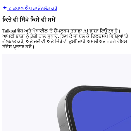
ਟਾਕਪਾਲ ਐਪ ਡਾਊਨਲੋਡ ਕਰੋ
ਕਿਤੇ ਵੀ ਸਿੱਖੋ ਕਿਸੇ ਵੀ ਸਮੇਂ
Talkpal ਵੈੱਬ ਅਤੇ ਮੋਬਾਈਲ 'ਤੇ ਉਪਲਬਧ ਤੁਹਾਡਾ AI ਭਾਸ਼ਾ ਟਿਊਟਰ ਹੈ।
ਆਪਣੀ ਭਾਸ਼ਾ ਨੂੰ ਤੇਜ਼ੀ ਨਾਲ ਸੁਧਾਰੋ, ਲਿਖ ਕੇ ਜਾਂ ਬੋਲ ਕੇ ਦਿਲਚਸਪ ਵਿਸ਼ਿਆਂ 'ਤੇ
ਗੱਲਬਾਤ ਕਰੋ, ਅਤੇ ਜਦੋਂ ਵੀ ਅਤੇ ਜਿੱਥੇ ਵੀ ਤੁਸੀਂ ਚਾਹੋ ਅਸਲੀਅਤ ਵਰਗੇ ਵੌਇਸ
ਸੰਦੇਸ਼ ਪ੍ਰਾप्त ਕਰੋ।