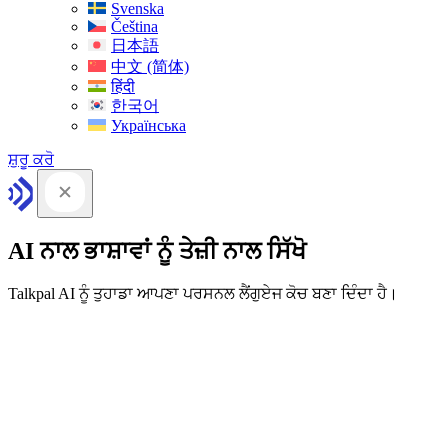
Svenska
Čeština
日本語
中文 (简体)
हिंदी
한국어
Українська
ਸ਼ੁਰੂ ਕਰੋ
AI ਨਾਲ ਭਾਸ਼ਾਵਾਂ ਨੂੰ ਤੇਜ਼ੀ ਨਾਲ ਸਿੱਖੋ
Talkpal AI ਨੂੰ ਤੁਹਾਡਾ ਆਪਣਾ ਪਰਸਨਲ ਲੈਂਗੁਏਜ ਕੋਚ ਬਣਾ ਦਿੰਦਾ ਹੈ।