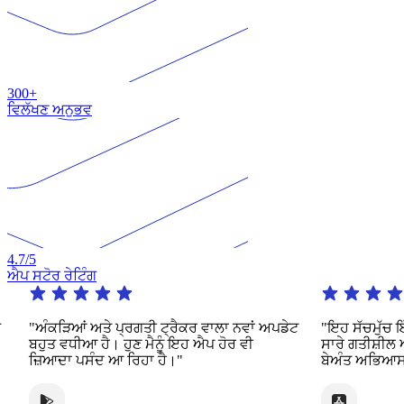
300+
ਵਿਲੱਖਣ ਅਨੁਭਵ
4.7
/5
ਐਪ ਸਟੋਰ ਰੇਟਿੰਗ
"ਅੰਕੜਿਆਂ ਅਤੇ ਪ੍ਰਗਤੀ ਟ੍ਰੈਕਰ ਵਾਲਾ ਨਵਾਂ ਅਪਡੇਟ
"ਇਹ ਸੱਚਮੁੱਚ ਇੱਕ
ਬਹੁਤ ਵਧੀਆ ਹੈ। ਹੁਣ ਮੈਨੂੰ ਇਹ ਐਪ ਹੋਰ ਵੀ
ਸਾਰੇ ਗਤੀਸ਼ੀਲ ਅਤ
ਜ਼ਿਆਦਾ ਪਸੰਦ ਆ ਰਿਹਾ ਹੈ।"
ਬੇਅੰਤ ਅਭਿਆਸ ਦੀ ਪ