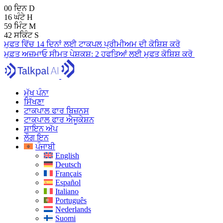
00
ਦਿਨ
D
16
ਘੰਟੇ
H
59
ਮਿੰਟ
M
41
ਸਕਿੰਟ
S
ਮੁਫਤ ਵਿੱਚ 14 ਦਿਨਾਂ ਲਈ ਟਾਕਪਲ ਪ੍ਰੀਮੀਅਮ ਦੀ ਕੋਸ਼ਿਸ਼ ਕਰੋ
ਮੁਫ਼ਤ ਅਜ਼ਮਾਓ
ਸੀਮਤ ਪੇਸ਼ਕਸ਼:
2 ਹਫਤਿਆਂ ਲਈ ਮੁਫਤ ਕੋਸ਼ਿਸ਼ ਕਰੋ
ਮੁੱਖ ਪੰਨਾ
ਸਿੱਖਣਾ
ਟਾਕਪਾਲ ਫਾਰ ਬਿਜ਼ਨਸ
ਟਾਕਪਾਲ ਫਾਰ ਐਜੂਕੇਸ਼ਨ
ਸਾਇਨ ਅੱਪ
ਲੌਗ ਇਨ
ਪੰਜਾਬੀ
English
Deutsch
Français
Español
Italiano
Português
Nederlands
Suomi