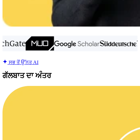
ਸਭ ਤੋਂ ਉੱਨਤ AI
ਗੱਲਬਾਤ ਦਾ ਅੰਤਰ