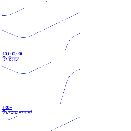
10,000,000+
ਉਪਭੋਗਤਾ
130+
ਉਪਲਬਧ ਭਾਸ਼ਾਵਾਂ