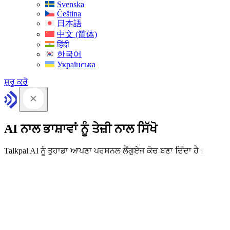
Svenska
Čeština
日本語
中文 (简体)
हिंदी
한국어
Українська
ਸ਼ੁਰੂ ਕਰੋ
AI ਨਾਲ ਭਾਸ਼ਾਵਾਂ ਨੂੰ ਤੇਜ਼ੀ ਨਾਲ ਸਿੱਖੋ
Talkpal AI ਨੂੰ ਤੁਹਾਡਾ ਆਪਣਾ ਪਰਸਨਲ ਲੈਂਗੁਏਜ ਕੋਚ ਬਣਾ ਦਿੰਦਾ ਹੈ।