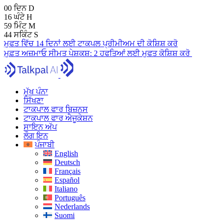
00
ਦਿਨ
D
16
ਘੰਟੇ
H
59
ਮਿੰਟ
M
43
ਸਕਿੰਟ
S
ਮੁਫਤ ਵਿੱਚ 14 ਦਿਨਾਂ ਲਈ ਟਾਕਪਲ ਪ੍ਰੀਮੀਅਮ ਦੀ ਕੋਸ਼ਿਸ਼ ਕਰੋ
ਮੁਫ਼ਤ ਅਜ਼ਮਾਓ
ਸੀਮਤ ਪੇਸ਼ਕਸ਼:
2 ਹਫਤਿਆਂ ਲਈ ਮੁਫਤ ਕੋਸ਼ਿਸ਼ ਕਰੋ
ਮੁੱਖ ਪੰਨਾ
ਸਿੱਖਣਾ
ਟਾਕਪਾਲ ਫਾਰ ਬਿਜ਼ਨਸ
ਟਾਕਪਾਲ ਫਾਰ ਐਜੂਕੇਸ਼ਨ
ਸਾਇਨ ਅੱਪ
ਲੌਗ ਇਨ
ਪੰਜਾਬੀ
English
Deutsch
Français
Español
Italiano
Português
Nederlands
Suomi