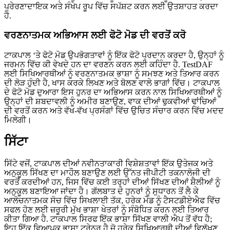
ਪ੍ਰੇਰਣਾਦਾਇਕ ਅਤੇ ਸੰਖੇਪ ਰੂਪ ਵਿੱਚ ਸਪੱਸ਼ਟ ਕਰਨ ਲਈ ਉਤਸ਼ਾਹਤ ਕਰਦਾ
ਹੈ.
ਵਰਣਨਾਤਮਕ ਅਭਿਆਸ ਲਈ ਫੋਟੋ ਮੋਡ ਦੀ ਵਰਤੋਂ ਕਰੋ
ਟਾਕਪਾਲ ‘ਤੇ ਫੋਟੋ ਮੋਡ ਉਪਭੋਗਤਾਵਾਂ ਨੂੰ ਇੱਕ ਫੋਟੋ ਪ੍ਰਦਾਨ ਕਰਦਾ ਹੈ, ਉਨ੍ਹਾਂ ਨੂੰ
ਜਰਮਨ ਵਿੱਚ ਕੀ ਵੇਖਦੇ ਹਨ ਦਾ ਵਰਣਨ ਕਰਨ ਲਈ ਕਹਿੰਦਾ ਹੈ. TestDAF
ਲਈ ਸਿਖਿਆਰਥੀਆਂ ਨੂੰ ਵਰਣਨਾਤਮਕ ਭਾਸ਼ਾ ਨੂੰ ਸਮਝਣ ਅਤੇ ਤਿਆਰ ਕਰਨ
ਦੀ ਲੋੜ ਹੁੰਦੀ ਹੈ, ਖਾਸ ਕਰਕੇ ਲਿਖਣ ਅਤੇ ਬੋਲਣ ਵਾਲੇ ਭਾਗਾਂ ਵਿੱਚ। ਟਾਕਪਾਲ
ਦੇ ਫੋਟੋ ਮੋਡ ਦੁਆਰਾ ਇਸ ਹੁਨਰ ਦਾ ਅਭਿਆਸ ਕਰਨ ਨਾਲ ਸਿਖਿਆਰਥੀਆਂ ਨੂੰ
ਉਨ੍ਹਾਂ ਦੀ ਸ਼ਬਦਾਵਲੀ ਨੂੰ ਅਮੀਰ ਬਣਾਉਣ, ਵਾਕ ਦੀਆਂ ਢੁਕਵੀਆਂ ਢਾਂਚਿਆਂ
ਦੀ ਵਰਤੋਂ ਕਰਨ ਅਤੇ ਵੱਖ-ਵੱਖ ਪ੍ਰਸੰਗਾਂ ਵਿੱਚ ਉਚਿਤ ਸੰਚਾਰ ਕਰਨ ਵਿੱਚ ਮਦਦ
ਮਿਲੇਗੀ।
ਸਿੱਟਾ
ਸਿੱਟੇ ਵਜੋਂ, ਟਾਕਪਾਲ ਦੀਆਂ ਨਵੀਨਤਾਕਾਰੀ ਵਿਸ਼ੇਸ਼ਤਾਵਾਂ ਇੱਕ ਉਤੇਜਕ ਅਤੇ
ਅਨੁਕੂਲ ਸਿੱਖਣ ਦਾ ਮਾਹੌਲ ਬਣਾਉਣ ਲਈ ਉੱਨਤ ਜੀਪੀਟੀ ਤਕਨਾਲੋਜੀ ਦੀ
ਵਰਤੋਂ ਕਰਦੀਆਂ ਹਨ, ਜਿਸ ਵਿੱਚ ਕਈ ਤਰ੍ਹਾਂ ਦੀਆਂ ਸਿੱਖਣ ਦੀਆਂ ਸ਼ੈਲੀਆਂ ਨੂੰ
ਅਨੁਕੂਲ ਬਣਾਇਆ ਜਾਂਦਾ ਹੈ। ਗੱਲਬਾਤ ਦੇ ਹੁਨਰਾਂ ਨੂੰ ਸੁਧਾਰਨ ਤੋਂ ਲੈ ਕੇ
ਆਲੋਚਨਾਤਮਕ ਸੋਚ ਵਿੱਚ ਸਿਖਲਾਈ ਤੱਕ, ਹਰੇਕ ਮੋਡ ਨੂੰ ਟੈਸਟਡੀਏਐਫ ਵਿੱਚ
ਸਫਲ ਹੋਣ ਲਈ ਜ਼ਰੂਰੀ ਮੁੱਖ ਭਾਸ਼ਾ ਖੇਤਰਾਂ ਨੂੰ ਸੰਬੋਧਿਤ ਕਰਨ ਲਈ ਤਿਆਰ
ਕੀਤਾ ਗਿਆ ਹੈ. ਟਾਕਪਾਲ ਸਿਰਫ ਇੱਕ ਭਾਸ਼ਾ ਸਿੱਖਣ ਵਾਲੀ ਐਪ ਤੋਂ ਵੱਧ ਹੈ;
ਇਹ ਇੱਕ ਵਿਆਪਕ ਭਾਸ਼ਾ ਟ੍ਰੇਨਰ ਹੈ ਜੋ ਹਰੇਕ ਸਿਖਿਆਰਥੀ ਦੀਆਂ ਵਿਲੱਖਣ