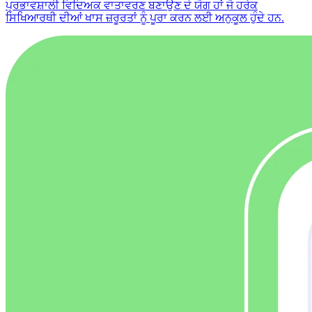
ਪ੍ਰਭਾਵਸ਼ਾਲੀ ਵਿਦਿਅਕ ਵਾਤਾਵਰਣ ਬਣਾਉਣ ਦੇ ਯੋਗ ਹਾਂ ਜੋ ਹਰੇਕ
ਸਿਖਿਆਰਥੀ ਦੀਆਂ ਖਾਸ ਜ਼ਰੂਰਤਾਂ ਨੂੰ ਪੂਰਾ ਕਰਨ ਲਈ ਅਨੁਕੂਲ ਹੁੰਦੇ ਹਨ.