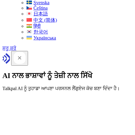
Svenska
Čeština
日本語
中文 (简体)
हिंदी
한국어
Українська
ਸ਼ੁਰੂ ਕਰੋ
AI ਨਾਲ ਭਾਸ਼ਾਵਾਂ ਨੂੰ ਤੇਜ਼ੀ ਨਾਲ ਸਿੱਖੋ
Talkpal AI ਨੂੰ ਤੁਹਾਡਾ ਆਪਣਾ ਪਰਸਨਲ ਲੈਂਗੁਏਜ ਕੋਚ ਬਣਾ ਦਿੰਦਾ ਹੈ।