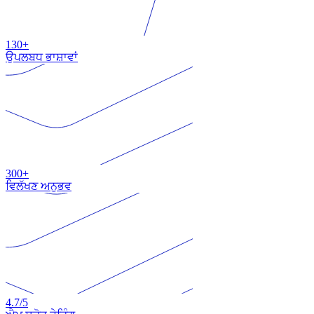
130+
ਉਪਲਬਧ ਭਾਸ਼ਾਵਾਂ
300+
ਵਿਲੱਖਣ ਅਨੁਭਵ
4.7
/5