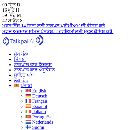
00
ਦਿਨ
D
16
ਘੰਟੇ
H
59
ਮਿੰਟ
M
41
ਸਕਿੰਟ
S
ਮੁਫਤ ਵਿੱਚ 14 ਦਿਨਾਂ ਲਈ ਟਾਕਪਲ ਪ੍ਰੀਮੀਅਮ ਦੀ ਕੋਸ਼ਿਸ਼ ਕਰੋ
ਮੁਫ਼ਤ ਅਜ਼ਮਾਓ
ਸੀਮਤ ਪੇਸ਼ਕਸ਼:
2 ਹਫਤਿਆਂ ਲਈ ਮੁਫਤ ਕੋਸ਼ਿਸ਼ ਕਰੋ
ਮੁੱਖ ਪੰਨਾ
ਸਿੱਖਣਾ
ਟਾਕਪਾਲ ਫਾਰ ਬਿਜ਼ਨਸ
ਟਾਕਪਾਲ ਫਾਰ ਐਜੂਕੇਸ਼ਨ
ਸਾਇਨ ਅੱਪ
ਲੌਗ ਇਨ
ਪੰਜਾਬੀ
English
Deutsch
Français
Español
Italiano
Português
Nederlands
Suomi