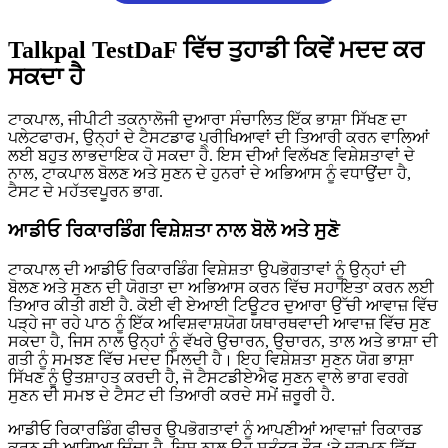
Talkpal TestDaF ਵਿੱਚ ਤੁਹਾਡੀ ਕਿਵੇਂ ਮਦਦ ਕਰ
ਸਕਦਾ ਹੈ
ਟਾਕਪਾਲ, ਜੀਪੀਟੀ ਤਕਨਾਲੋਜੀ ਦੁਆਰਾ ਸੰਚਾਲਿਤ ਇੱਕ ਭਾਸ਼ਾ ਸਿੱਖਣ ਦਾ
ਪਲੇਟਫਾਰਮ, ਉਨ੍ਹਾਂ ਦੇ ਟੈਸਟਡਾਫ ਪ੍ਰੀਖਿਆਵਾਂ ਦੀ ਤਿਆਰੀ ਕਰਨ ਵਾਲਿਆਂ
ਲਈ ਬਹੁਤ ਲਾਭਦਾਇਕ ਹੋ ਸਕਦਾ ਹੈ. ਇਸ ਦੀਆਂ ਵਿਲੱਖਣ ਵਿਸ਼ੇਸ਼ਤਾਵਾਂ ਦੇ
ਨਾਲ, ਟਾਕਪਾਲ ਬੋਲਣ ਅਤੇ ਸੁਣਨ ਦੇ ਹੁਨਰਾਂ ਦੇ ਅਭਿਆਸ ਨੂੰ ਵਧਾਉਂਦਾ ਹੈ,
ਟੈਸਟ ਦੇ ਮਹੱਤਵਪੂਰਨ ਭਾਗ.
ਆਡੀਓ ਰਿਕਾਰਡਿੰਗ ਵਿਸ਼ੇਸ਼ਤਾ ਨਾਲ ਬੋਲੋ ਅਤੇ ਸੁਣੋ
ਟਾਕਪਾਲ ਦੀ ਆਡੀਓ ਰਿਕਾਰਡਿੰਗ ਵਿਸ਼ੇਸ਼ਤਾ ਉਪਭੋਗਤਾਵਾਂ ਨੂੰ ਉਨ੍ਹਾਂ ਦੀ
ਬੋਲਣ ਅਤੇ ਸੁਣਨ ਦੀ ਯੋਗਤਾ ਦਾ ਅਭਿਆਸ ਕਰਨ ਵਿੱਚ ਸਹਾਇਤਾ ਕਰਨ ਲਈ
ਤਿਆਰ ਕੀਤੀ ਗਈ ਹੈ. ਕੋਈ ਵੀ ਏਆਈ ਟਿਊਟਰ ਦੁਆਰਾ ਉੱਚੀ ਆਵਾਜ਼ ਵਿੱਚ
ਪੜ੍ਹੇ ਜਾ ਰਹੇ ਪਾਠ ਨੂੰ ਇੱਕ ਅਵਿਸ਼ਵਾਸ਼ਯੋਗ ਯਥਾਰਥਵਾਦੀ ਆਵਾਜ਼ ਵਿੱਚ ਸੁਣ
ਸਕਦਾ ਹੈ, ਜਿਸ ਨਾਲ ਉਨ੍ਹਾਂ ਨੂੰ ਵੱਖਰੇ ਉਚਾਰਨ, ਉਚਾਰਨ, ਤਾਲ ਅਤੇ ਭਾਸ਼ਾ ਦੀ
ਗਤੀ ਨੂੰ ਸਮਝਣ ਵਿੱਚ ਮਦਦ ਮਿਲਦੀ ਹੈ। ਇਹ ਵਿਸ਼ੇਸ਼ਤਾ ਸੁਣਨ ਯੋਗ ਭਾਸ਼ਾ
ਸਿੱਖਣ ਨੂੰ ਉਤਸ਼ਾਹਤ ਕਰਦੀ ਹੈ, ਜੋ ਟੈਸਟਡੀਏਐਫ ਸੁਣਨ ਵਾਲੇ ਭਾਗ ਵਰਗੇ
ਸੁਣਨ ਦੀ ਸਮਝ ਦੇ ਟੈਸਟ ਦੀ ਤਿਆਰੀ ਕਰਦੇ ਸਮੇਂ ਜ਼ਰੂਰੀ ਹੈ.
ਆਡੀਓ ਰਿਕਾਰਡਿੰਗ ਫੀਚਰ ਉਪਭੋਗਤਾਵਾਂ ਨੂੰ ਆਪਣੀਆਂ ਆਵਾਜ਼ਾਂ ਰਿਕਾਰਡ
ਕਰਨ ਦੀ ਆਗਿਆ ਦਿੰਦਾ ਹੈ, ਜਿਸ ਨਾਲ ਉਹ ਸੁਤੰਤਰ ਤੌਰ ‘ਤੇ ਜਰਮਨ ਵਿੱਚ