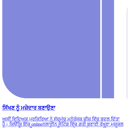
ਸਿੱਖਣ ਨੂੰ ਮਜ਼ੇਦਾਰ ਬਣਾਉਣਾ
ਅਸੀਂ ਵਿਦਿਅਕ ਪ੍ਰਕਿਰਿਆ ਨੂੰ ਸੱਚਮੁੱਚ ਮਨੋਰੰਜਕ ਚੀਜ਼ ਵਿੱਚ ਬਦਲ ਦਿੱਤਾ
ਹੈ। ਕਿਉਂਕਿ ਇੱਕ onlineਨਲਾਈਨ ਸੈਟਿੰਗ ਵਿੱਚ ਗਤੀ ਬਣਾਈ ਰੱਖਣਾ ਮੁਸ਼ਕਲ