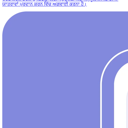
ਯਾਤਰਾਵਾਂ ਪ੍ਰਦਾਨ ਕਰਨ ਵਿੱਚ ਅਗਵਾਈ ਕਰਨਾ ਹੈ।