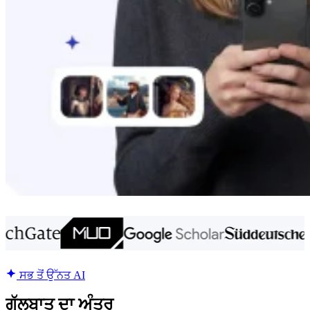
ਸਭ ਤੋਂ ਉੱਨਤ AI
ਗੱਲਬਾਤ ਦਾ ਅੰਤਰ