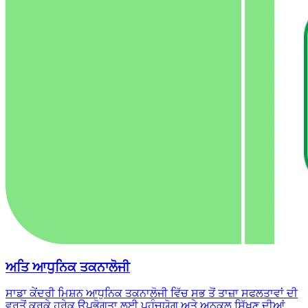
ਅਤਿ ਆਧੁਨਿਕ ਤਕਨਾਲੋਜੀ
ਸਾਡਾ ਕੇਂਦਰੀ ਮਿਸ਼ਨ ਆਧੁਨਿਕ ਤਕਨਾਲੋਜੀ ਵਿੱਚ ਸਭ ਤੋਂ ਤਾਜ਼ਾ ਸਫਲਤਾਵਾਂ ਦੀ
ਵਰਤੋਂ ਕਰਕੇ ਹਰੇਕ ਉਪਭੋਗਤਾ ਲਈ ਪਹੁੰਚਯੋਗ ਅਤੇ ਅਨੁਕੂਲ ਸਿੱਖਣ ਦੀਆਂ