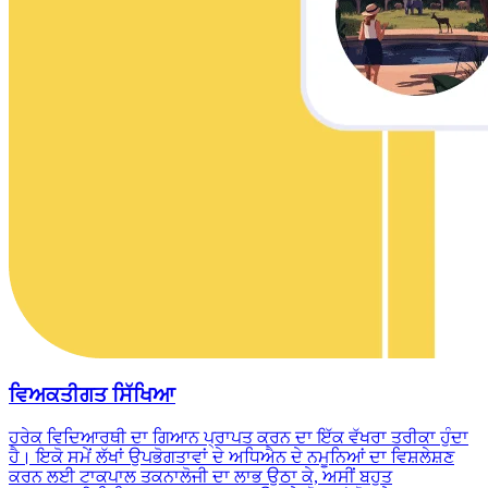
ਵਿਅਕਤੀਗਤ ਸਿੱਖਿਆ
ਹਰੇਕ ਵਿਦਿਆਰਥੀ ਦਾ ਗਿਆਨ ਪ੍ਰਾਪਤ ਕਰਨ ਦਾ ਇੱਕ ਵੱਖਰਾ ਤਰੀਕਾ ਹੁੰਦਾ
ਹੈ। ਇਕੋ ਸਮੇਂ ਲੱਖਾਂ ਉਪਭੋਗਤਾਵਾਂ ਦੇ ਅਧਿਐਨ ਦੇ ਨਮੂਨਿਆਂ ਦਾ ਵਿਸ਼ਲੇਸ਼ਣ
ਕਰਨ ਲਈ ਟਾਕਪਾਲ ਤਕਨਾਲੋਜੀ ਦਾ ਲਾਭ ਉਠਾ ਕੇ, ਅਸੀਂ ਬਹੁਤ