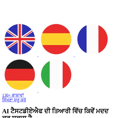
130+ ਭਾਸ਼ਾਵਾਂ
ਸਿੱਖਣਾ ਸ਼ੁਰੂ ਕਰੋ
AI ਟੈਸਟਡੀਏਐਫ ਦੀ ਤਿਆਰੀ ਵਿੱਚ ਕਿਵੇਂ ਮਦਦ