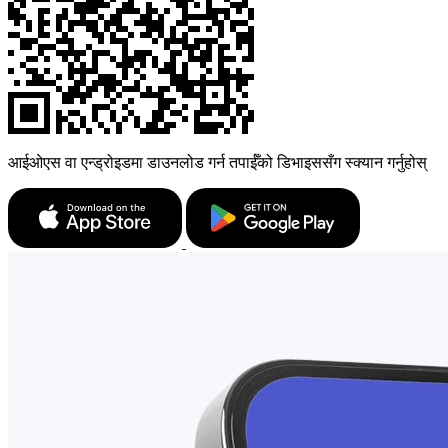
आईओएस वा एन्ड्रोइडमा डाउनलोड गर्न तपाईँको डिभाइससँग स्क्यान गर्नुहोस्