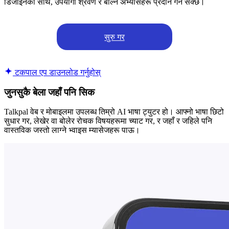
डिजाइनको साथ, उपयोगी श्रवण र बोल्ने अभ्यासहरू प्रदान गर्न सक्छ।
सुरु गर
टकपाल एप डाउनलोड गर्नुहोस्
जुनसुकै बेला जहाँ पनि सिक
Talkpal वेब र मोबाइलमा उपलब्ध तिम्रो AI भाषा ट्युटर हो। आफ्नो भाषा छिटो
सुधार गर, लेखेर वा बोलेर रोचक विषयहरूमा च्याट गर, र जहाँ र जहिले पनि
वास्तविक जस्तो लाग्ने भ्वाइस म्यासेजहरू पाऊ।