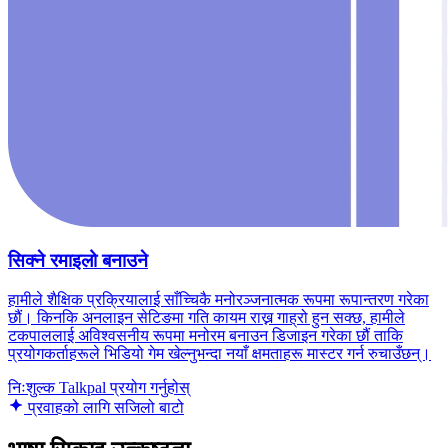
सिक्ने रमाइलो बनाउने
हामीले शैक्षिक प्रक्रियालाई साँच्चिकै मनोरञ्जनात्मक रूपमा रूपान्तरण गरेका
छौं। किनकि अनलाइन सेटिङमा गति कायम राख्न गाह्रो हुन सक्छ, हामीले
टकपाललाई अविश्वसनीय रूपमा मनोरम बनाउन डिजाइन गरेका छौं ताकि
प्रयोगकर्ताहरूले भिडियो गेम खेल्नुभन्दा नयाँ क्षमताहरू मास्टर गर्न रुचाउँछन्।
निःशुल्क Talkpal प्रयोग गर्नुहोस्
प्रवाहको लागि सजिलो बाटो