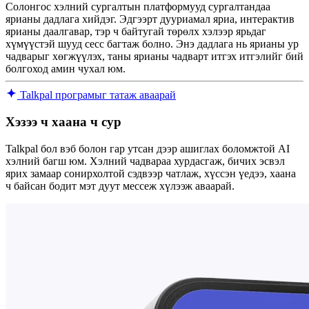
Солонгос хэлний сургалтын платформууд сургалтандаа
ярианы дадлага хийдэг. Эдгээрт дууриамал яриа, интерактив
ярианы даалгавар, тэр ч байтугай төрөлх хэлээр ярьдаг
хүмүүстэй шууд сесс багтаж болно. Энэ дадлага нь ярианы ур
чадварыг хөгжүүлэх, таны ярианы чадварт итгэх итгэлийг бий
болгоход амин чухал юм.
Talkpal програмыг татаж аваарай
Хэзээ ч хаана ч сур
Talkpal бол вэб болон гар утсан дээр ашиглах боломжтой AI
хэлний багш юм. Хэлний чадвараа хурдасгаж, бичих эсвэл
ярих замаар сонирхолтой сэдвээр чатлаж, хүссэн үедээ, хаана
ч байсан бодит мэт дуут мессеж хүлээж аваарай.