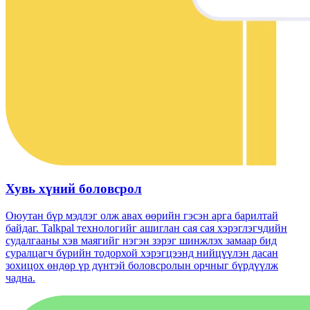
Хувь хүний ​​боловсрол
Оюутан бүр мэдлэг олж авах өөрийн гэсэн арга барилтай
байдаг. Talkpal технологийг ашиглан сая сая хэрэглэгчдийн
судалгааны хэв маягийг нэгэн зэрэг шинжлэх замаар бид
суралцагч бүрийн тодорхой хэрэгцээнд нийцүүлэн дасан
зохицох өндөр үр дүнтэй боловсролын орчныг бүрдүүлж
чадна.