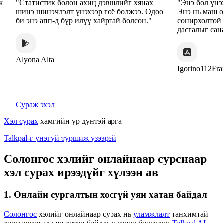
ж
"Статистик болон ахиц дэвшлийг хянах
"Энэ бол үнэ
шинэ шинэчлэлт үнэхээр гоё болжээ. Одоо
Энэ нь маш 
би энэ апп-д бүр илүү хайртай болсон."
сонирхолтой 
дасгалыг сан
Alyona Alta
Igorino112Fra
Сураж эхэл
Хэл сурах
хамгийн үр дүнтэй арга
Talkpal-г үнэгүй туршиж үзээрэй
Солонгос хэлийг онлайнаар сурснаар
хэл сурах ирээдүйг хүлээн ав
1. Онлайн сургалтын хосгүй уян хатан байдал
Солонгос
хэлийг онлайнаар сурах нь
уламжлалт
танхимтай
харьцуулахад уян хатан байдлыг санал болгодог.
Talkpal AI