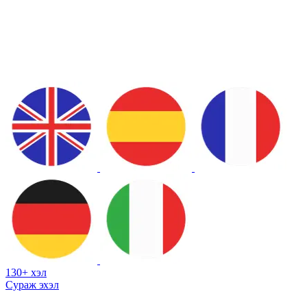
130+ хэл
Сураж эхэл