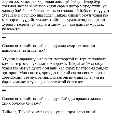
зорилгоос хамааран харилцан адилгүй байдаг. Өдөр бүр
тогтмол дасгал хийснээр хэдэн сарын дотор мэдэгдэхүйц ур
чадвар бий болох боловч жинхэнэ чөлөөтэй байх нь илүү урт
хугацааны оролцоо шаарддаг. Talkpal хиймэл оюун ухаан гэх
мэт хэрэгслүүдийн тусламжтайгаар суралцагчид өөрсдийн
хурдаар тасралтгүй дадлага хийж, ур чадвараа сайжруулах
боломжтой.
Солонгос хэлийг онлайнаар сурахад ямар техникийн
шаардлага тавигддаг вэ?
Үндсэн шаардлагад ихэвчлэн тогтвортой интернет холболт,
компьютер эсвэл ухаалаг төхөөрөмж, Talkpal хиймэл оюун
ухаан гэх мэт үр дүнтэй онлайн хэл сурах платформд хандах
эрх орно. Мөн сонсох, ярих дасгал хийхэд чихэвч, микрофон
хэрэглэхийг зөвлөж байна. Эдгээр энгийн шаардлагууд нь
бараг хаанаас ч суралцах боломжтой болгодог.
Солонгос хэлийг онлайнаар сурч байхдаа ярианы дадлага
хийх боломж бий юу?
Тийм ээ, Talkpal хиймэл оюун ухаан зэрэг олон онлайн