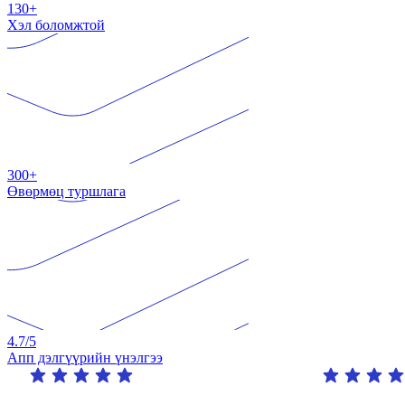
130+
Хэл боломжтой
300+
Өвөрмөц туршлага
4.7
/5
Апп дэлгүүрийн үнэлгээ