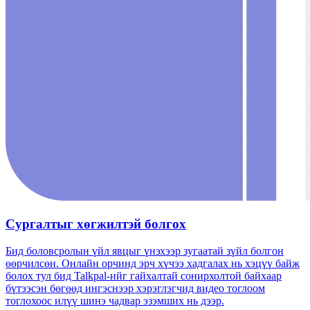
Сургалтыг хөгжилтэй болгох
Бид боловсролын үйл явцыг үнэхээр зугаатай зүйл болгон
өөрчилсөн. Онлайн орчинд эрч хүчээ хадгалах нь хэцүү байж
болох тул бид Talkpal-ийг гайхалтай сонирхолтой байхаар
бүтээсэн бөгөөд ингэснээр хэрэглэгчид видео тоглоом
тоглохоос илүү шинэ чадвар эзэмших нь дээр.