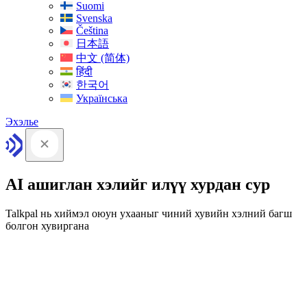
Suomi
Svenska
Čeština
日本語
中文 (简体)
हिंदी
한국어
Українська
Эхэлье
AI ашиглан хэлийг илүү хурдан сур
Talkpal нь хиймэл оюун ухааныг чиний хувийн хэлний багш
болгон хувиргана