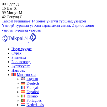
00
Өдөр
Д
16
Цаг
Х
59
Минут
М
41
Секунд
С
Talkpal Premium-г 14 хоног үнэгүй туршаад үзээрэй
Үнэгүй туршаад үз
Хязгаарлагдмал санал:
2 долоо хоног
үнэгүй туршаад үзээрэй
Нүүр хуудас
Сурах
Бизнесэд
Боловсролд
Бүртгүүлэх
Нэвтрэх
Монгол хэл
English
Deutsch
Français
Español
Italiano
Português
Nederlands