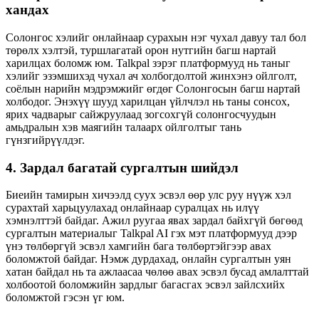
хандах
Солонгос хэлийг онлайнаар сурахын нэг чухал давуу тал бол
төрөлх хэлтэй, туршлагатай орон нутгийн багш нартай
харилцах боломж юм. Talkpal зэрэг платформууд нь таныг
хэлийг эзэмшихэд чухал ач холбогдолтой жинхэнэ ойлголт,
соёлын нарийн мэдрэмжийг өгдөг Солонгосын багш нартай
холбодог. Энэхүү шууд харилцан үйлчлэл нь таны сонсох,
ярих чадварыг сайжруулаад зогсохгүй солонгосчуудын
амьдралын хэв маягийн талаарх ойлголтыг тань
гүнзгийрүүлдэг.
4. Зардал багатай сургалтын шийдэл
Биеийн тамирын хичээлд суух эсвэл өөр улс руу нүүж хэл
сурахтай харьцуулахад онлайнаар суралцах нь илүү
хэмнэлттэй байдаг. Ажил руугаа явах зардал байхгүй бөгөөд
сургалтын материалыг Talkpal AI гэх мэт платформууд дээр
үнэ төлбөргүй эсвэл хамгийн бага төлбөртэйгээр авах
боломжтой байдаг. Нэмж дурдахад, онлайн сургалтын уян
хатан байдал нь та ажлаасаа чөлөө авах эсвэл бусад амлалттай
холбоотой боломжийн зардлыг багасгах эсвэл зайлсхийх
боломжтой гэсэн үг юм.