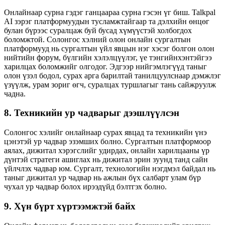
Онлайнаар сурна гэдэг ганцаараа сурна гэсэн үг биш. Talkpal
AI зэрэг платформуудын тусламжтайгаар та дэлхийн өнцөг
булан бүрээс суралцаж буй бусад хүмүүстэй холбогдох
боломжтой. Солонгос хэлний олон онлайн сургалтын
платформууд нь сургалтын үйл явцын нэг хэсэг болгон олон
нийтийн форум, бүлгийн хэлэлцүүлэг, үе тэнгийнхэнтэйгээ
харилцах боломжийг олгодог. Эдгээр нийгэмлэгүүд таныг
олон үзэл бодол, сурах арга барилтай танилцуулснаар дэмжлэг
үзүүлж, урам зориг өгч, суралцах туршлагыг тань сайжруулж
чадна.
8. Техникийн ур чадварыг дээшлүүлсэн
Солонгос хэлийг онлайнаар сурах явцад та техникийн үнэ
цэнэтэй ур чадвар эзэмших болно. Сургалтын платформоор
аялах, дижитал хэрэгслийг удирдах, онлайн харилцааны үр
дүнтэй стратеги ашиглах нь дижитал эрин зуунд танд сайн
үйлчлэх чадвар юм. Сургалт, технологийн нэгдмэл байдал нь
таныг дижитал ур чадвар нь ажлын бүх салбарт улам бүр
чухал ур чадвар болох ирээдүйд бэлтгэх болно.
9. Хүн бүрт хүртээмжтэй байх