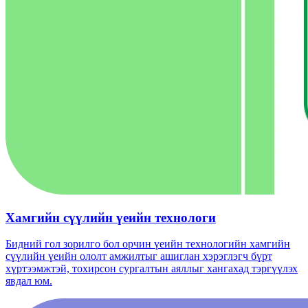
Хамгийн сүүлийн үеийн технологи
Бидний гол зорилго бол орчин үеийн технологийн хамгийн
сүүлийн үеийн ололт амжилтыг ашиглан хэрэглэгч бүрт
хүртээмжтэй, тохирсон сургалтын аяллыг хангахад тэргүүлэх
явдал юм.