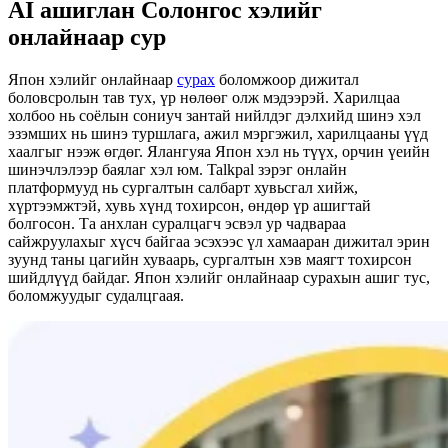
AI ашиглан Солонгос хэлийг
онлайнаар сур
Япон хэлийг онлайнаар
сурах
боломжоор дижитал
боловсролын тав тух, үр нөлөөг олж мэдээрэй. Харилцаа
холбоо нь соёлын сониуч зантай нийлдэг дэлхийд шинэ хэл
эзэмших нь шинэ туршлага, ажил мэргэжил, харилцааны үүд
хаалгыг нээж өгдөг. Ялангуяа Япон хэл нь түүх, орчин үеийн
шинэчлэлээр баялаг хэл юм. Talkpal зэрэг онлайн
платформууд нь сургалтын салбарт хувьсгал хийж,
хүртээмжтэй, хувь хүнд тохирсон, өндөр үр ашигтай
болгосон. Та анхлан суралцагч эсвэл ур чадвараа
сайжруулахыг хүсч байгаа эсэхээс үл хамааран дижитал эрин
зуунд таны цагийн хуваарь, сургалтын хэв маягт тохирсон
шийдлүүд байдаг. Япон хэлийг онлайнаар сурахын ашиг тус,
боломжуудыг судалцгаая.