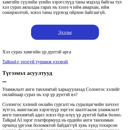
хамгийн сүүлийн үеийн хэрэгслүүд таны мэдэлд байгаа тул
хэл сурах аялалдаа гарах нь хэзээ ч ийм амархан, ийм
сонирхолтой, эсвэл таны хүрэхэд ойрхон байгаагүй.
Эхэлье
Хэл сурах хамгийн үр дүнтэй арга
Talkpal-г үнэгүй туршиж үзээрэй
Түгээмэл асуултууд
Уламжлалт анги танхимтай харьцуулахад Солонгос хэлийг
онлайнаар сурах нь хэр үр дүнтэй вэ?
Солонгос хэлний онлайн сургалт нь суралцагчийн хичээл
зүтгэл, ашигласан хэрэглүүр зэргээс шалтгаалж уламжлалт
анги танхимтай адил эсвэл бүр илүү үр дүнтэй байж болно.
Talkpal AI зэрэг платформууд нь ердийн анги танхимын
орчинд үргэлж боломжтой байдаггүй хувь хүнд тохирсон