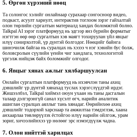
5. Өргөн хүрээний нөөц
Та солонгос хэлийг онлайнаар сурахаар сонгосноор видео,
подкаст, асуулт хариулт, интерактив тоглоом зэрэг гайхалтай
олон төрлийн сургалтын материалд хандах боломжтой болно.
Talkpal AI зэрэг платформууд нь эдгээр янз бүрийн форматыг
нэгтгэн өөр өөр сургалтын хэв маягт тохируулан үйл явцыг
илүү сонирхолтой, үр дүнтэй болгодог. Нөөцийг байнга
шинэчилж байгаа нь суралцах нь хэзээ ч нэг хэвийн бус болж,
боловсролын сүүлийн үеийн чиг хандлага, технологитой
үргэлж нийцэж байх боломжийг олгодог.
6. Явцыг хянах ажлыг хялбаршуулсан
Онлайн сургалтын платформууд нь ихэвчлэн таны ахиц
дэвшлийг үр дүнтэй хянахад туслах хэрэгслүүдтэй ирдэг.
Жишээлбэл, Talkpal хиймэл оюун ухаан нь таны дасгалын
талаар дэлгэрэнгүй санал хүсэлт өгч, нарийн аналитик
ашиглан суралцах аяллыг тань хянадаг. Өөрийнхөө ахиц
дэвшлийг тодорхой харснаар та амжилтаа тэмдэглэж, хаана
анхаарлаа төвлөрүүлэх ёстойгоо илүү нарийн ойлгож, урам
зориг, хичээлийнхээ үр нөлөөг эрс нэмэгдүүлж чадна.
7. Олон нийттэй харилцах