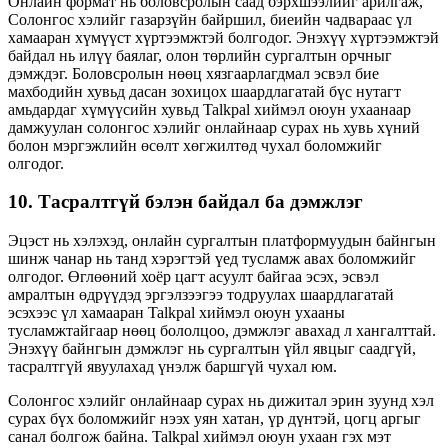
Онлайн формат нь боловсролын саад бэрхшээлийг арилгаж,
Солонгос хэлийг газарзүйн байршил, биеийн чадвараас үл
хамааран хүмүүст хүртээмжтэй болгодог. Энэхүү хүртээмжтэй
байдал нь илүү баялаг, олон төрлийн сургалтын орчныг
дэмждэг. Боловсролын нөөц хязгаарлагдмал эсвэл бие
махбодийн хувьд дасан зохицох шаардлагатай бүс нутагт
амьдардаг хүмүүсийн хувьд Talkpal хиймэл оюун ухаанаар
дамжуулан солонгос хэлийг онлайнаар сурах нь хувь хүний ​​
болон мэргэжлийн өсөлт хөгжилтөд чухал боломжийг
олгодог.
10. Тасралтгүй бэлэн байдал ба дэмжлэг
Эцэст нь хэлэхэд, онлайн сургалтын платформуудын байнгын
шинж чанар нь танд хэрэгтэй үед тусламж авах боломжийг
олгодог. Өглөөний хоёр цагт асуулт байгаа эсэх, эсвэл
амралтын өдрүүдэд эргэлзээгээ тодруулах шаардлагатай
эсэхээс үл хамааран Talkpal хиймэл оюун ухааны
тусламжтайгаар нөөц бололцоо, дэмжлэг авахад л хангалттай.
Энэхүү байнгын дэмжлэг нь сургалтын үйл явцыг саадгүй,
тасралтгүй явуулахад үнэлж баршгүй чухал юм.
Солонгос хэлийг онлайнаар сурах нь дижитал эрин зуунд хэл
сурах бүх боломжийг нээх уян хатан, үр дүнтэй, цогц аргыг
санал болгож байна. Talkpal хиймэл оюун ухаан гэх мэт