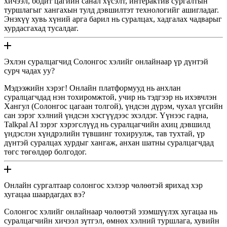
хичээл, бодит цагийн санал хүсэлт, интерактив сургалтын
туршлагыг хангахын тулд дэвшилтэт технологийг ашигладаг.
Энэхүү хувь хүний ​​арга барил нь суралцах, хадгалах чадварыг
хурдасгахад тусалдаг.
Эхлэн суралцагчид Солонгос хэлийг онлайнаар үр дүнтэй
сурч чадах уу?
Мэдээжийн хэрэг! Онлайн платформууд нь анхлан
суралцагчдад нэн тохиромжтой, учир нь тэдгээр нь ихэвчлэн
Хангул (Солонгос цагаан толгой), үндсэн дүрэм, чухал үгсийн
сан зэрэг хэлний үндсэн хэсгүүдээс эхэлдэг. Үүнээс гадна,
Talkpal AI зэрэг хэрэгслүүд нь суралцагчийн ахиц дэвшилд
үндэслэн хүндрэлийн түвшинг тохируулж, тав тухтай, үр
дүнтэй суралцах хурдыг хангаж, анхан шатны суралцагчдад
төгс төгөлдөр болгодог.
Онлайн сургалтаар солонгос хэлээр чөлөөтэй ярихад хэр
хугацаа шаардагдах вэ?
Солонгос хэлийг онлайнаар чөлөөтэй эзэмшүүлэх хугацаа нь
суралцагчийн хичээл зүтгэл, өмнөх хэлний туршлага, хувийн