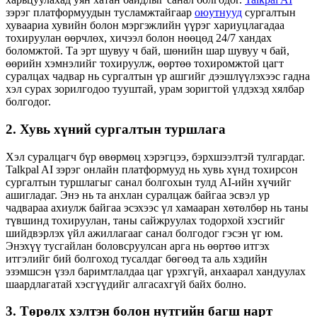
зэрэг платформуудын тусламжтайгаар
оюутнууд
сургалтын
хуваариа хувийн болон мэргэжлийн үүрэг хариуцлагадаа
тохируулан өөрчлөх, хичээл болон нөөцөд 24/7 хандах
боломжтой. Та эрт шувуу ч бай, шөнийн шар шувуу ч бай,
өөрийн хэмнэлийг тохируулж, өөртөө тохиромжтой цагт
суралцах чадвар нь сургалтын үр ашгийг дээшлүүлэхээс гадна
хэл сурах зорилгодоо тууштай, урам зоригтой үлдэхэд хялбар
болгодог.
2. Хувь хүний ​​сургалтын туршлага
Хэл суралцагч бүр өвөрмөц хэрэгцээ, бэрхшээлтэй тулгардаг.
Talkpal AI зэрэг онлайн платформууд нь хувь хүнд тохирсон
сургалтын туршлагыг санал болгохын тулд AI-ийн хүчийг
ашигладаг. Энэ нь та анхлан суралцаж байгаа эсвэл ур
чадвараа ахиулж байгаа эсэхээс үл хамааран хөтөлбөр нь таны
түвшинд тохируулан, таны сайжруулах тодорхой хэсгийг
шийдвэрлэх үйл ажиллагааг санал болгодог гэсэн үг юм.
Энэхүү тусгайлан боловсруулсан арга нь өөртөө итгэх
итгэлийг бий болгоход тусалдаг бөгөөд та аль хэдийн
эзэмшсэн үзэл баримтлалдаа цаг үрэхгүй, анхаарал хандуулах
шаардлагатай хэсгүүдийг алгасахгүй байх болно.
3. Төрөлх хэлтэн болон нутгийн багш нарт