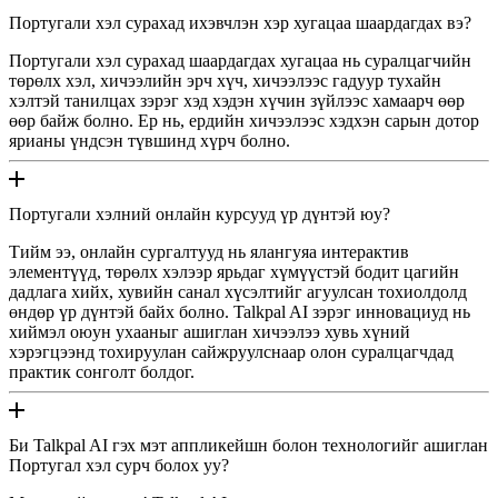
Португали хэл сурахад ихэвчлэн хэр хугацаа шаардагдах вэ?
Португали хэл сурахад шаардагдах хугацаа нь суралцагчийн
төрөлх хэл, хичээлийн эрч хүч, хичээлээс гадуур тухайн
хэлтэй танилцах зэрэг хэд хэдэн хүчин зүйлээс хамаарч өөр
өөр байж болно. Ер нь, ердийн хичээлээс хэдхэн сарын дотор
ярианы үндсэн түвшинд хүрч болно.
Португали хэлний онлайн курсууд үр дүнтэй юу?
Тийм ээ, онлайн сургалтууд нь ялангуяа интерактив
элементүүд, төрөлх хэлээр ярьдаг хүмүүстэй бодит цагийн
дадлага хийх, хувийн санал хүсэлтийг агуулсан тохиолдолд
өндөр үр дүнтэй байх болно. Talkpal AI зэрэг инновациуд нь
хиймэл оюун ухааныг ашиглан хичээлээ хувь хүний ​​
хэрэгцээнд тохируулан сайжруулснаар олон суралцагчдад
практик сонголт болдог.
Би Talkpal AI гэх мэт аппликейшн болон технологийг ашиглан
Португал хэл сурч болох уу?