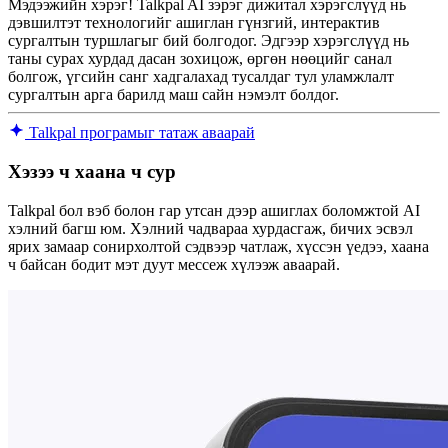
Мэдээжийн хэрэг! Talkpal AI зэрэг дижитал хэрэгслүүд нь
дэвшилтэт технологийг ашиглан гүнзгий, интерактив
сургалтын туршлагыг бий болгодог. Эдгээр хэрэгслүүд нь
таны сурах хурдад дасан зохицож, өргөн нөөцийг санал
болгож, үгсийн санг хадгалахад тусалдаг тул уламжлалт
сургалтын арга барилд маш сайн нэмэлт болдог.
Talkpal програмыг татаж аваарай
Хэзээ ч хаана ч сур
Talkpal бол вэб болон гар утсан дээр ашиглах боломжтой AI
хэлний багш юм. Хэлний чадвараа хурдасгаж, бичих эсвэл
ярих замаар сонирхолтой сэдвээр чатлаж, хүссэн үедээ, хаана
ч байсан бодит мэт дуут мессеж хүлээж аваарай.