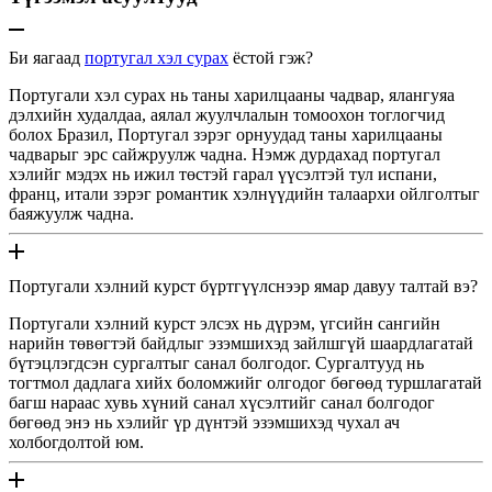
Би яагаад
португал хэл сурах
ёстой гэж?
Португали хэл сурах нь таны харилцааны чадвар, ялангуяа
дэлхийн худалдаа, аялал жуулчлалын томоохон тоглогчид
болох Бразил, Португал зэрэг орнуудад таны харилцааны
чадварыг эрс сайжруулж чадна. Нэмж дурдахад португал
хэлийг мэдэх нь ижил төстэй гарал үүсэлтэй тул испани,
франц, итали зэрэг романтик хэлнүүдийн талаархи ойлголтыг
баяжуулж чадна.
Португали хэлний курст бүртгүүлснээр ямар давуу талтай вэ?
Португали хэлний курст элсэх нь дүрэм, үгсийн сангийн
нарийн төвөгтэй байдлыг эзэмшихэд зайлшгүй шаардлагатай
бүтэцлэгдсэн сургалтыг санал болгодог. Сургалтууд нь
тогтмол дадлага хийх боломжийг олгодог бөгөөд туршлагатай
багш нараас хувь хүний ​​санал хүсэлтийг санал болгодог
бөгөөд энэ нь хэлийг үр дүнтэй эзэмшихэд чухал ач
холбогдолтой юм.