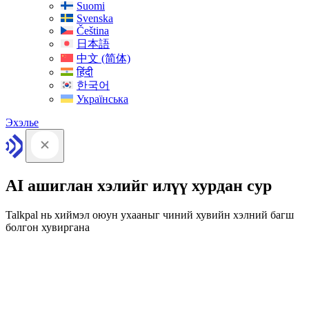
Suomi
Svenska
Čeština
日本語
中文 (简体)
हिंदी
한국어
Українська
Эхэлье
AI ашиглан хэлийг илүү хурдан сур
Talkpal нь хиймэл оюун ухааныг чиний хувийн хэлний багш
болгон хувиргана