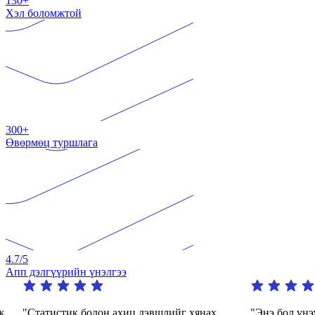
130+
Хэл боломжтой
300+
Өвөрмөц туршлага
4.7
/5
Апп дэлгүүрийн үнэлгээ
ж
"Статистик болон ахиц дэвшлийг хянах
"Энэ бол үнэ