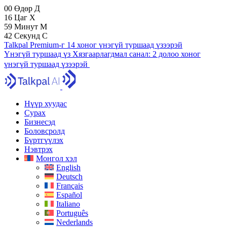
00
Өдөр
Д
16
Цаг
Х
59
Минут
М
41
Секунд
С
Talkpal Premium-г 14 хоног үнэгүй туршаад үзээрэй
Үнэгүй туршаад үз
Хязгаарлагдмал санал:
2 долоо хоног
үнэгүй туршаад үзээрэй
Нүүр хуудас
Сурах
Бизнесэд
Боловсролд
Бүртгүүлэх
Нэвтрэх
Монгол хэл
English
Deutsch
Français
Español
Italiano
Português
Nederlands