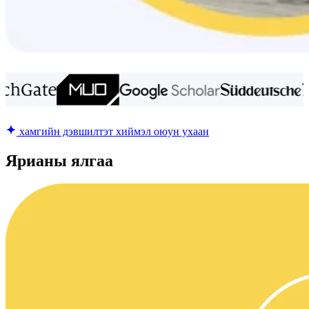
хамгийн дэвшилтэт хиймэл оюун ухаан
Ярианы ялгаа