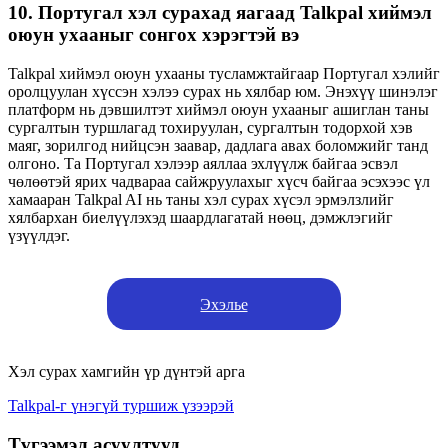
10. Португал хэл сурахад яагаад Talkpal хиймэл
оюун ухааныг сонгох хэрэгтэй вэ
Talkpal хиймэл оюун ухааны тусламжтайгаар Португал хэлийг
оролцуулан хүссэн хэлээ сурах нь хялбар юм. Энэхүү шинэлэг
платформ нь дэвшилтэт хиймэл оюун ухааныг ашиглан таны
сургалтын туршлагад тохируулан, сургалтын тодорхой хэв
маяг, зорилгод нийцсэн заавар, дадлага авах боломжийг танд
олгоно. Та Португал хэлээр аяллаа эхлүүлж байгаа эсвэл
чөлөөтэй ярих чадвараа сайжруулахыг хүсч байгаа эсэхээс үл
хамааран Talkpal AI нь таны хэл сурах хүсэл эрмэлзлийг
хялбархан биелүүлэхэд шаардлагатай нөөц, дэмжлэгийг
үзүүлдэг.
Эхэлье
Хэл сурах хамгийн үр дүнтэй арга
Talkpal-г үнэгүй туршиж үзээрэй
Түгээмэл асуултууд