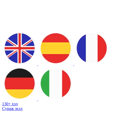
130+ хэл
Сураж эхэл