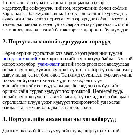
Португали хэл сурах нь таны харилцааны чадварыг
мэдэгдэхүйц сайжруулж, нийгэм, мэргэжлийн болон соёлын
харилцаагаа баяжуулж чадна. Португали хэлний курсууд нь
аялах, ажиллах эсвэл португал хэлээр ярьдаг соёлыг үзэхээр
төлөвлөж байгаа эсэхээс үл хамааран энэхүү уянгалаг хэлийг
эзэмшихэд шаардлагатай багаж хэрэгсэл, орчинг бүрдүүлдэг.
2. Португали хэлний курсуудын төрлүүд
Төрөл бүрийн сургалтын хэв маяг, хэрэгцээнд нийцүүлэн
португал хэлний
хэд хэдэн төрлийн сургалтууд байдаг. Хүчтэй
живэх хөтөлбөр,
уламжлалт
ангийн тохиргооноос авахуулаад
онлайн сургалт, хувийн сургалт хүртэл хэлбэр бүр нь өвөрмөц
давуу талыг санал болгодог. Танхимд суурилсан сургалтууд нь
ихэвчлэн бүтэцтэй хичээлүүдийг зааж, багш, үе
тэнгийнхэнтэйгээ шууд харьцдаг бөгөөд энэ нь бүлгийн
орчинд сайн сурдаг хүмүүст тохиромжтой. Нөгөөтэйгүүр,
онлайн сургалтууд нь завгүй насанд хүрэгчид эсвэл бие даан
суралцахыг илүүд үздэг хүмүүст тохиромжтой уян хатан
байдал, тав тухтай байдлыг санал болгодог.
3. Португалийн анхан шатны хөтөлбөрүүд
Дөнгөж эхэлж байгаа хүмүүсийн хувьд португал хэлний