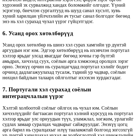
хүрээний эх сурвалжид хандах боломжийг олгодог. Үүний
эсрэгээр, биечлэн сургалтууд нь шууд санал хүсэлт, хувь
хүний ​​харилцан үйлчлэлийн ач тусыг санал болгодог бөгөөд
энэ нь хэл сурахад чухал үүрэг гүйцэтгэдэг.
6. Усанд орох хөтөлбөрүүд
Усанд орох хөтөлбөр нь шинэ хэл сурах хамгийн үр дүнтэй
аргуудын нэг юм. Эдгээр хөтөлбөрүүд нь ихэвчлэн португал
хэлээр ярьдаг улсад явагддаг бөгөөд зочны гэр бүлтэй
амьдрах, хичээлд суух, соёлын арга хэмжээнд оролцох зэрэг
орно. Энэхүү орчин нь суралцагчдад португал хэлийг бодит
орчинд дадлагажуулахад тусалж, тэдний ур чадвар, соёлын
нөхцөл байдлын талаарх ойлголтыг ихээхэн хурдасгадаг.
7. Португали хэл сурахад соёлын
интеграцчлалын үүрэг
Хэлтэй холбоотой соёлыг ойлгох нь чухал юм. Соёлын
хичээлүүдийг багтаасан португал хэлний курсууд нь португал
хэлээр ярьдаг улс орнуудын түүх, уламжлал, хөгжим, урлагийг
судлах замаар суралцах чадварыг сайжруулдаг. Энэхүү цогц
арга барил нь суралцахыг илүү тааламжтай болгоод зогсохгүй
үр дүнтэй харилцахад чухал ач холбогдолтой хэл шинжлэлийн