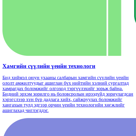
Хамгийн сүүлийн үеийн технологи
Бид хиймэл оюун ухааны салбарын хамгийн сүүлийн үеийн
ололт амжилтуудыг ашиглан бүх нийтийн хэлний сургалтад
хамрагдах боломжийг олгоход тэргүүлэхийг зорьж байна.
Бидний эрхэм зорилго нь боловсролын ирээдүйд зориулагдсан
хэрэгслээр хүн бүр дадлага хийх, сайжруулах боломжийг
хангахын тулд эдгээр орчин үеийн технологийн хөгжлийг
ашиглахад чиглэгддэг.