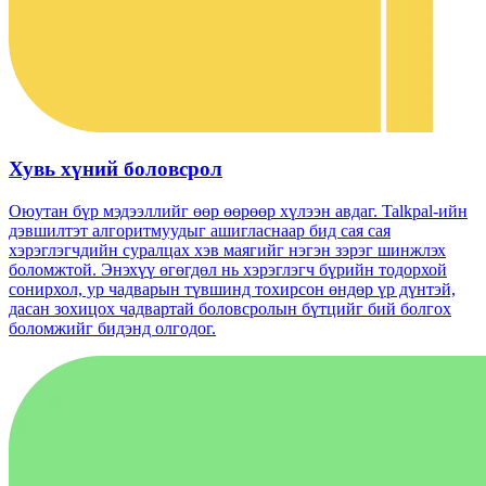
Хувь хүний ​​боловсрол
Оюутан бүр мэдээллийг өөр өөрөөр хүлээн авдаг. Talkpal-ийн
дэвшилтэт алгоритмуудыг ашигласнаар бид сая сая
хэрэглэгчдийн суралцах хэв маягийг нэгэн зэрэг шинжлэх
боломжтой. Энэхүү өгөгдөл нь хэрэглэгч бүрийн тодорхой
сонирхол, ур чадварын түвшинд тохирсон өндөр үр дүнтэй,
дасан зохицох чадвартай боловсролын бүтцийг бий болгох
боломжийг бидэнд олгодог.