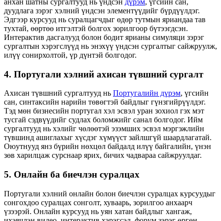
анхан шатны сургалтууд нь үндсэн
дүрэм
, үгсийн сан,
дуудлага зэрэг хэлний үндсэн элементүүдийг бүрдүүлдэг.
Эдгээр курсууд нь суралцагчдыг өдөр тутмын яриандаа тав
тухтай, өөртөө итгэлтэй болгох зорилгоор бүтээгдсэн.
Интерактив дасгалууд болон бодит ярианы симуляци зэрэг
сургалтын хэрэгслүүд нь энэхүү үндсэн сургалтыг сайжруулж,
илүү сонирхолтой, үр дүнтэй болгодог.
4. Португали хэлний ахисан түвшний сургалт
Ахисан түвшний сургалтууд нь
Португалийн дүрэм
, үгсийн
сан, синтаксийн нарийн төвөгтэй байдлыг гүнзгийрүүлдэг.
Тэд мөн бизнесийн португал хэл эсвэл уран зохиол гэх мэт
тусгай сэдвүүдийг судлах боломжийг санал болгодог. Ийм
сургалтууд нь хэлийг чөлөөтэй эзэмших эсвэл мэргэжлийн
түвшинд ашиглахыг хүсдэг хүмүүст зайлшгүй шаардлагатай.
Оюутнууд янз бүрийн нөхцөл байдалд илүү байгалийн, үнэн
зөв харилцаж сурснаар ярих, бичих чадвараа сайжруулдаг.
5. Онлайн ба биечлэн суралцах
Португали хэлний онлайн болон биечлэн суралцах курсуудыг
сонгохдоо суралцах сонголт, хуваарь, зорилгоо анхаарч
үзээрэй. Онлайн курсууд нь уян хатан байдлыг хангаж,
ихэвчлэн видео, интерактив хэрэгсэл, форум зэрэг өргөн