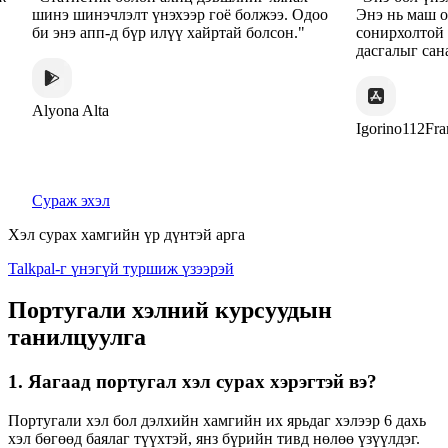
шинэ шинэчлэлт үнэхээр гоё болжээ. Одоо
Энэ нь маш 
би энэ апп-д бүр илүү хайртай болсон."
сонирхолтой 
дасгалыг сан
Alyona Alta
Igorino112Fra
Сураж эхэл
Хэл сурах хамгийн үр дүнтэй арга
Talkpal-г үнэгүй туршиж үзээрэй
Португали хэлний курсуудын
танилцуулга
1. Яагаад португал хэл сурах хэрэгтэй вэ?
Португали хэл бол дэлхийн хамгийн их ярьдаг хэлээр 6 дахь
хэл бөгөөд баялаг түүхтэй, янз бүрийн тивд нөлөө үзүүлдэг.