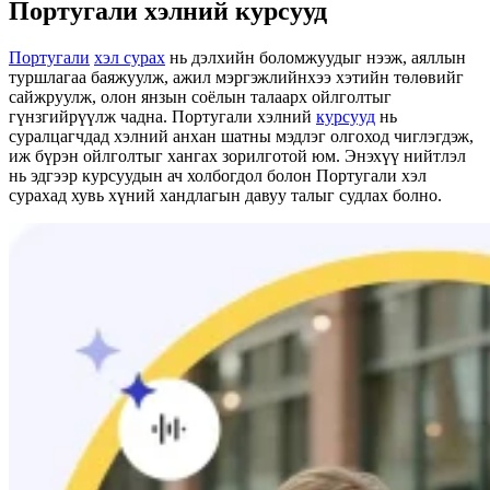
Португали хэлний курсууд
Португали
хэл сурах
нь дэлхийн боломжуудыг нээж, аяллын
туршлагаа баяжуулж, ажил мэргэжлийнхээ хэтийн төлөвийг
сайжруулж, олон янзын соёлын талаарх ойлголтыг
гүнзгийрүүлж чадна. Португали хэлний
курсууд
нь
суралцагчдад хэлний анхан шатны мэдлэг олгоход чиглэгдэж,
иж бүрэн ойлголтыг хангах зорилготой юм. Энэхүү нийтлэл
нь эдгээр курсуудын ач холбогдол болон Португали хэл
сурахад хувь хүний ​​хандлагын давуу талыг судлах болно.