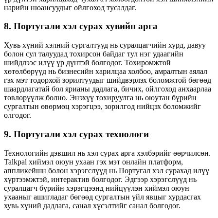
нарийн нюансуудыг ойлгоход тусалдаг.
8. Португали хэл сурах хувийн арга
Хувь хүний ​​​​хэлний сургалтууд нь суралцагчийн хурд, давуу
болон сул талуудад тохирсон байдаг тул нэг удаагийн
шийдлээс илүү үр дүнтэй болгодог. Тохиромжтой
хөтөлбөрүүд нь бизнесийн харилцаа холбоо, амралтын аялал
гэх мэт тодорхой зорилтуудыг шийдвэрлэх боломжтой бөгөөд
шаардлагатай бол ярианы дадлага, бичих, ойлгоход анхаарлаа
төвлөрүүлж болно. Энэхүү тохируулга нь оюутан бүрийн
сургалтын өвөрмөц хэрэгцээ, зорилгод нийцэх боломжийг
олгодог.
9. Португали хэл сурах технологи
Технологийн дэвшил нь хэл сурах арга хэлбэрийг өөрчилсөн.
Talkpal хиймэл оюун ухаан гэх мэт онлайн платформ,
аппликейшн болон хэрэгслүүд нь Португал хэл сурахад илүү
хүртээмжтэй, интерактив болгодог. Эдгээр хэрэгслүүд нь
суралцагч бүрийн хэрэгцээнд нийцүүлэн хиймэл оюун
ухааныг ашигладаг бөгөөд сургалтын үйл явцыг хурдасгах
хувь хүний ​​дадлага, санал хүсэлтийг санал болгодог.