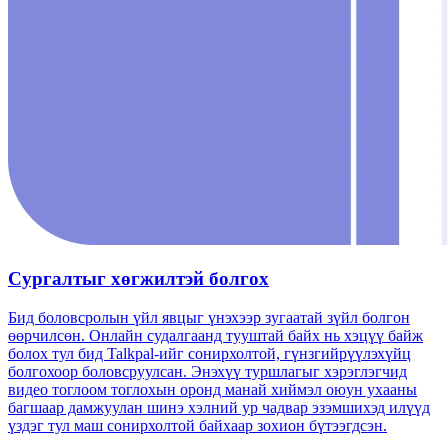
Сургалтыг хөгжилтэй болгох
Бид боловсролын үйл явцыг үнэхээр зугаатай зүйл болгон
өөрчилсөн. Онлайн судалгаанд тууштай байх нь хэцүү байж
болох тул бид Talkpal-ийг сонирхолтой, гүнзгийрүүлэхүйц
болгохоор боловсруулсан. Энэхүү туршлагыг хэрэглэгчид
видео тоглоом тоглохын оронд манай хиймэл оюун ухааны
багшаар дамжуулан шинэ хэлний ур чадвар эзэмшихэд илүүд
үздэг тул маш сонирхолтой байхаар зохион бүтээгдсэн.