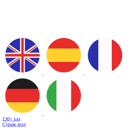
130+ хэл
Сураж эхэл