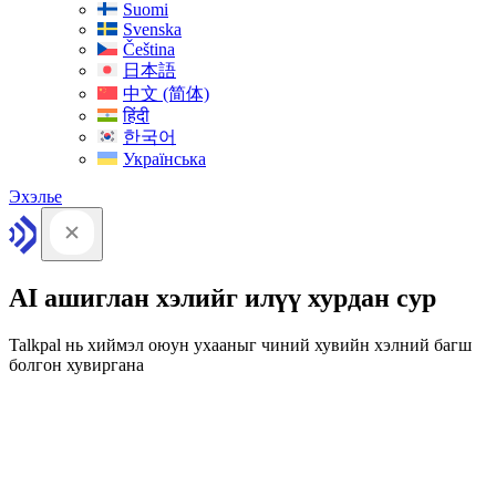
Suomi
Svenska
Čeština
日本語
中文 (简体)
हिंदी
한국어
Українська
Эхэлье
AI ашиглан хэлийг илүү хурдан сур
Talkpal нь хиймэл оюун ухааныг чиний хувийн хэлний багш
болгон хувиргана