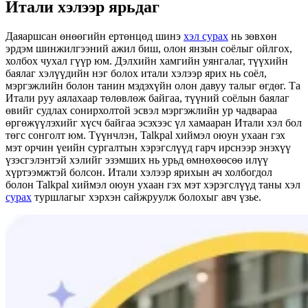
Итали хэлээр ярьдаг
Даяаршсан өнөөгийн ертөнцөд шинэ
хэл сурах
нь зөвхөн
эрдэм шинжилгээний ажил биш, олон янзын соёлыг ойлгох,
холбох чухал гүүр юм. Дэлхийн хамгийн уянгалаг, түүхийн
баялаг хэлүүдийн нэг болох итали хэлээр ярих нь соёл,
мэргэжлийн болон танин мэдэхүйн олон давуу талыг өгдөг. Та
Итали руу аялахаар төлөвлөж байгаа, түүний соёлын баялаг
өвийг судлах сонирхолтой эсвэл мэргэжлийн ур чадвараа
өргөжүүлэхийг хүсч байгаа эсэхээс үл хамааран Итали хэл бол
төгс сонголт юм. Түүнчлэн, Talkpal хиймэл оюун ухаан гэх
мэт орчин үеийн сургалтын хэрэгслүүд гарч ирснээр энэхүү
үзэсгэлэнтэй хэлийг эзэмших нь урьд өмнөхөөсөө илүү
хүртээмжтэй болсон. Итали хэлээр ярихын ач холбогдол
болон Talkpal хиймэл оюун ухаан гэх мэт хэрэгслүүд таны хэл
сурах
туршлагыг хэрхэн сайжруулж болохыг авч үзье.