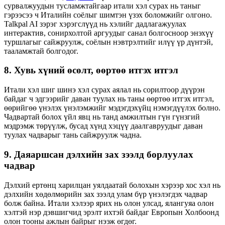
сурвалжуудын тусламжтайгаар итали хэл сурах нь таныг
гэрээсээ ч Италийн соёлыг шимтэн үзэх боломжийг олгоно.
Talkpal AI зэрэг хэрэгслүүд нь хэлийг дадлагажуулах
интерактив, сонирхолтой аргуудыг санал болгосноор энэхүү
туршлагыг сайжруулж, соёлын нэвтрэлтийг илүү үр дүнтэй,
тааламжтай болгодог.
8. Хувь хүний ​​өсөлт, өөртөө итгэх итгэл
Итали хэл шиг шинэ хэл сурах аялал нь сорилтоор дүүрэн
байдаг ч эдгээрийг даван туулах нь таны өөртөө итгэх итгэл,
өөрийгөө үнэлэх үнэлэмжийг мэдэгдэхүйц нэмэгдүүлэх болно.
Чадвартай болох үйл явц нь танд амжилтын гүн гүнзгий
мэдрэмж төрүүлж, бусад хүнд хэцүү даалгавруудыг даван
туулах чадварыг тань сайжруулж чадна.
9. Даяаршсан дэлхийн зах зээлд борлуулах
чадвар
Дэлхий ертөнц харилцан уялдаатай болохын хэрээр хос хэл нь
дэлхийн хөдөлмөрийн зах зээлд улам бүр үнэлэгдэх чадвар
болж байна. Итали хэлээр ярих нь олон улсад, ялангуяа олон
хэлтэй нэр дэвшигчид эрэлт ихтэй байдаг Европын Холбоонд
олон тооны ажлын байрыг нээж өгдөг.