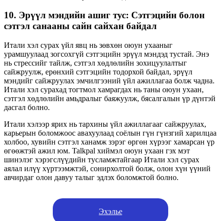
10. Эрүүл мэндийн ашиг тус: Сэтгэцийн болон
сэтгэл санааны сайн сайхан байдал
Итали хэл сурах үйл явц нь зөвхөн оюун ухааныг
урамшуулаад зогсохгүй сэтгэцийн эрүүл мэндэд тустай. Энэ
нь стрессийг тайлж, сэтгэл хөдлөлийн зохицуулалтыг
сайжруулж, ерөнхий сэтгэцийн тодорхой байдал, эрүүл
мэндийг сайжруулах эмчилгээний үйл ажиллагаа болж чадна.
Итали хэл сурахад тогтмол хамрагдах нь таны оюун ухаан,
сэтгэл хөдлөлийн амьдралыг баяжуулж, бясалгалын үр дүнтэй
дасгал болно.
Итали хэлээр ярих нь тархины үйл ажиллагааг сайжруулах,
карьерын боломжоос авахуулаад соёлын гүн гүнзгий харилцаа
холбоо, хувийн сэтгэл ханамж зэрэг өргөн хүрээг хамарсан үр
өгөөжтэй ажил юм. Talkpal хиймэл оюун ухаан гэх мэт
шинэлэг хэрэгслүүдийн тусламжтайгаар Итали хэл сурах
аялал илүү хүртээмжтэй, сонирхолтой болж, олон хүн үүний
авчирдаг олон давуу талыг эдлэх боломжтой болно.
Эхэлье