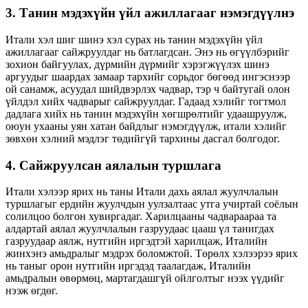
3. Танин мэдэхүйн үйл ажиллагааг нэмэгдүүлнэ
Итали хэл шиг шинэ хэл сурах нь танин мэдэхүйн үйл
ажиллагааг сайжруулдаг нь батлагдсан. Энэ нь өгүүлбэрийг
зохион байгуулах, дүрмийн дүрмийг хэрэгжүүлэх шинэ
аргуудыг шаардах замаар тархийг сорьдог бөгөөд ингэснээр
ой санамж, асуудал шийдвэрлэх чадвар, тэр ч байтугай олон
үйлдэл хийх чадварыг сайжруулдаг. Гадаад хэлийг тогтмол
дадлага хийх нь танин мэдэхүйн хөгшрөлтийг удаашруулж,
оюун ухааны уян хатан байдлыг нэмэгдүүлж, итали хэлийг
зөвхөн хэлний мэдлэг төдийгүй тархины дасгал болгодог.
4. Сайжруулсан аялалын туршлага
Итали хэлээр ярих нь таны Итали дахь аялал жуулчлалын
туршлагыг ердийн жуулчдын уулзалтаас утга учиртай соёлын
солилцоо болгон хувиргадаг. Харилцааны чадвараараа та
алдартай аялал жуулчлалын газруудаас цааш үл танигдах
газруудаар аялж, нутгийн иргэдтэй харилцаж, Италийн
жинхэнэ амьдралыг мэдрэх боломжтой. Төрөлх хэлээрээ ярих
нь таныг орон нутгийн иргэдэд таалагдаж, Италийн
амьдралын өвөрмөц, мартагдашгүй ойлголтыг нээх үүдийг
нээж өгдөг.