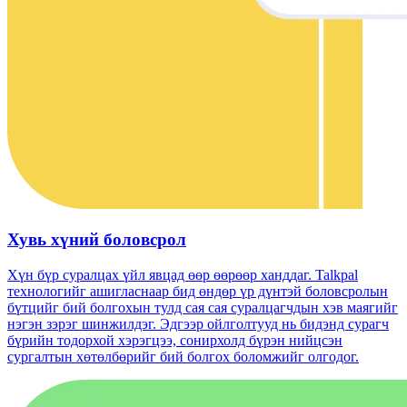
Хувь хүний ​​боловсрол
Хүн бүр суралцах үйл явцад өөр өөрөөр ханддаг. Talkpal
технологийг ашигласнаар бид өндөр үр дүнтэй боловсролын
бүтцийг бий болгохын тулд сая сая суралцагчдын хэв маягийг
нэгэн зэрэг шинжилдэг. Эдгээр ойлголтууд нь бидэнд сурагч
бүрийн тодорхой хэрэгцээ, сонирхолд бүрэн нийцсэн
сургалтын хөтөлбөрийг бий болгох боломжийг олгодог.