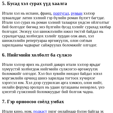
5. Бусад хэл сурах үүд хаалга
Итали хэл нь испани, франц,
португал
,
румын
хэлээр
хуваалцдаг латин хэлний гэр бүлийн роман бүлэгт багтдаг.
Итали хэл сурах нь роман хэлний талаархи үндсэн ойлголтыг
бий болгодог бөгөөд энэ бүлгийн бусад хэлийг сурахад хялбар
болгодог. Энэхүү хэл шинжлэлийн ижил төстэй байдал нь
суралцагчдад холбогдох хэлийг хурдан олж авах, хэл
шинжлэлийн репертуараа өргөжүүлэх, олон соёлын
харилцааны чадварыг сайжруулах боломжийг олгодог.
6. Нийгмийн холболт ба сүлжээ
Итали хэлээр ярих нь дэлхий даяарх итали хэлээр ярьдаг
хүмүүстэй холбогдож нийгмийн сүлжээгээ өргөжүүлэх
боломжийг олгодог. Хэл бол хувийн нөхцөл байдал эсвэл
мэргэжлийн орчинд шинэ харилцаа тогтоох хүчирхэг
хэрэгсэл юм. Хэл дээр суурилсан арга хэмжээ, олон нийт,
онлайн форумд оролцох нь удаан хугацааны нөхөрлөл, үнэ
цэнэтэй сүлжээний боломжуудыг бий болгож чадна.
7. Гэр орноосоо соёлд умбах
Итали кино, ном,
подкаст
зэрэг онлайнаар бэлэн байгаа эх