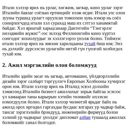
Итали хэлээр ярих нь урлаг, хөгжим, загвар, кино урлаг зэрэг
Италийн баялаг соёлын ертөнцийг нээж өгдөг. Итали улс олон
зууны туршид урлагт оруулсан томоохон хувь нэмэр нь соёл
сонирхогчдод итали хэл сурахад маш их сэтгэл ханамжтай
байдаг. Хэл яриатай харьцсанаар Дантегийн “Тэнгэрлэг
инээдмийн жүжиг”-ээс эхлээд Феллинигийн кино хүртэл
сонгодог зохиолуудыг эх хэллэгээрээ үнэлж болно. Тиймээс
итали хэлээр ярих нь зөвхөн харилцааны
тухай
биш юм; Энэ
нь дэлхийг дүрсэлсэн урлагийн өвтэй гүн гүнзгий холбогдох
тухай юм.
2. Ажил мэргэжлийн олон боломжууд
Италийн эдийн засаг нь загвар, автомашин, үйлдвэрлэлийн
дизайн зэрэг салбарт тэргүүлэгч Европын Холбооны хүчирхэг
орон юм. Итали хэлээр ярих нь Италид эсвэл дэлхийн
хэмжээнд Италийн бизнест ажиллахыг зорьж байгаа эсэхээс
үл хамааран таны карьерын хэтийн төлөвийг ихээхэн
нэмэгдүүлэх болно. Итали хэлээр чөлөөтэй ярьдаг байх нь
ажилд орох өргөдөл гаргахдаа бусдаас ялгарах ур чадвар байж,
тансаг зэрэглэлийн брэндүүд, инженерийн фирмүүд болон
хэлний ур чадварыг үнэлдэг дипломат
албан
тушаалд ажиллах
боломжийг санал болгодог.