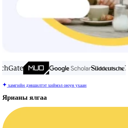
хамгийн дэвшилтэт хиймэл оюун ухаан
Ярианы ялгаа