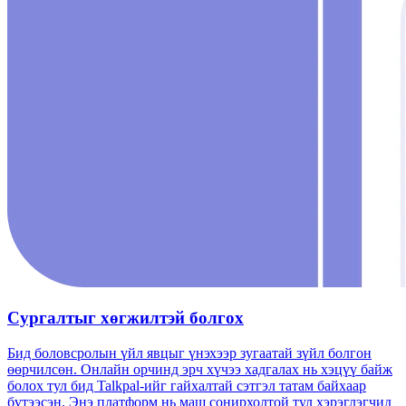
Сургалтыг хөгжилтэй болгох
Бид боловсролын үйл явцыг үнэхээр зугаатай зүйл болгон
өөрчилсөн. Онлайн орчинд эрч хүчээ хадгалах нь хэцүү байж
болох тул бид Talkpal-ийг гайхалтай сэтгэл татам байхаар
бүтээсэн. Энэ платформ нь маш сонирхолтой тул хэрэглэгчид