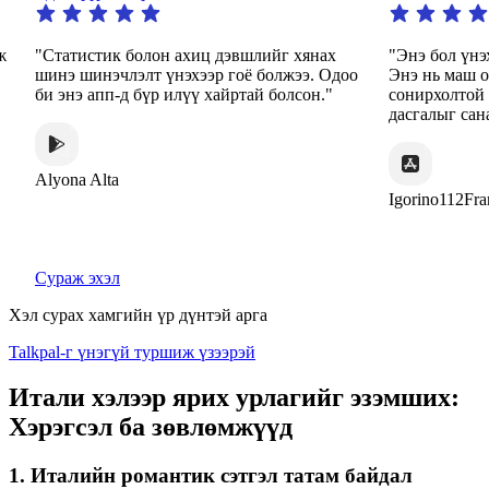
ж
"Статистик болон ахиц дэвшлийг хянах
"Энэ бол үнэ
шинэ шинэчлэлт үнэхээр гоё болжээ. Одоо
Энэ нь маш 
би энэ апп-д бүр илүү хайртай болсон."
сонирхолтой 
дасгалыг сан
Alyona Alta
Igorino112Fra
Сураж эхэл
Хэл сурах хамгийн үр дүнтэй арга
Talkpal-г үнэгүй туршиж үзээрэй
Итали хэлээр ярих урлагийг эзэмших:
Хэрэгсэл ба зөвлөмжүүд
1. Италийн романтик сэтгэл татам байдал