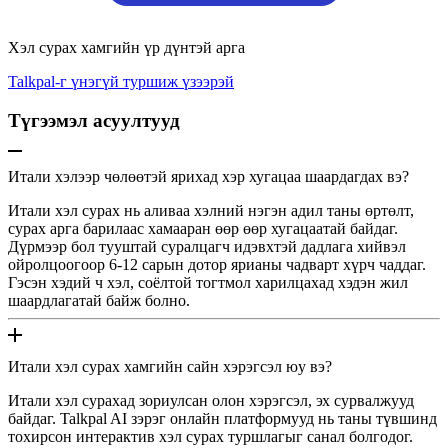
Хэл сурах хамгийн үр дүнтэй арга
Talkpal-г үнэгүй туршиж үзээрэй
Түгээмэл асуултууд
Итали хэлээр чөлөөтэй ярихад хэр хугацаа шаардагдах вэ?
Итали хэл сурах нь аливаа хэлний нэгэн адил таны өртөлт,
сурах арга барилаас хамааран өөр өөр хугацаатай байдаг.
Дүрмээр бол тууштай суралцагч идэвхтэй дадлага хийвэл
ойролцоогоор 6-12 сарын дотор ярианы чадварт хүрч чаддаг.
Гэсэн хэдий ч хэл, соёлтой тогтмол харилцахад хэдэн жил
шаардлагатай байж болно.
Итали хэл сурах хамгийн сайн хэрэгсэл юу вэ?
Итали хэл сурахад зориулсан олон хэрэгсэл, эх сурвалжууд
байдаг. Talkpal AI зэрэг онлайн платформууд нь таны түвшинд
тохирсон интерактив хэл сурах туршлагыг санал болгодог.