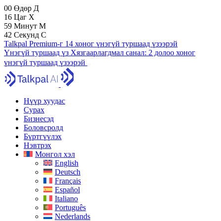
00
Өдөр
Д
16
Цаг
Х
59
Минут
М
41
Секунд
С
Talkpal Premium-г 14 хоног үнэгүй туршаад үзээрэй
Үнэгүй туршаад үз
Хязгаарлагдмал санал:
2 долоо хоног
үнэгүй туршаад үзээрэй
Нүүр хуудас
Сурах
Бизнесэд
Боловсролд
Бүртгүүлэх
Нэвтрэх
Монгол хэл
English
Deutsch
Français
Español
Italiano
Português
Nederlands