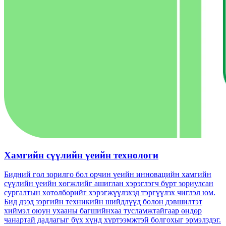
Хамгийн сүүлийн үеийн технологи
Бидний гол зорилго бол орчин үеийн инновацийн хамгийн
сүүлийн үеийн хөгжлийг ашиглан хэрэглэгч бүрт зориулсан
сургалтын хөтөлбөрийг хэрэгжүүлэхэд тэргүүлэх чиглэл юм.
Бид дээд зэргийн техникийн шийдлүүд болон дэвшилтэт
хиймэл оюун ухааны багшийнхаа тусламжтайгаар өндөр
чанартай дадлагыг бүх хүнд хүртээмжтэй болгохыг эрмэлздэг.