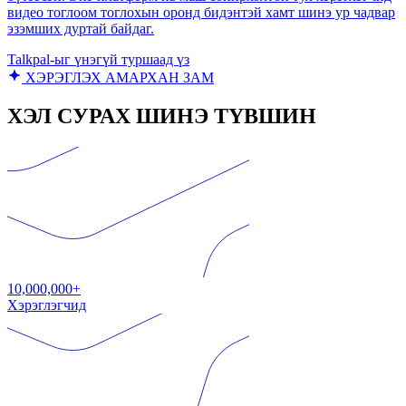
видео тоглоом тоглохын оронд бидэнтэй хамт шинэ ур чадвар
эзэмших дуртай байдаг.
Talkpal-ыг үнэгүй туршаад үз
ХЭРЭГЛЭХ АМАРХАН ЗАМ
ХЭЛ СУРАХ ШИНЭ ТҮВШИН
10,000,000+
Хэрэглэгчид