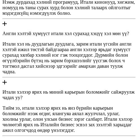
Нэмж дурдахад хэлний програмууд, Итали кинонууд, хөгжим,
номууд нь таны сурах хурд болон хэлний талаарх ойлголтыг
мэдэгдэхүйц нэмэгдүүлэх болно.
Англи хэлтэй хүмүүст итали хэл сурахад хэцүү хэл мөн үү?
Итали хэл нь дуудлагын дуудлага, зарим итали үгсийн англи
хэлтэй ижил төстэй байдгаараа англи хэлээр ярьдаг хүмүүст
сурахад хялбар хэлний нэг гэж тооцогддог. Дүрмийн болон
өгүүлбэрийн бүтэц нь зарим бэрхшээлийг үүсгэж болох ч
тогтмол дасгал хийснээр эдгээрийг амархан даван туулж
чадна.
Итали хэлээр ярих нь миний карьерын боломжийг сайжруулж
чадах уу?
Тийм ээ, итали хэлээр ярих нь янз бүрийн карьерын
боломжийг нээж өгдөг, ялангуяа аялал жуулчлал, урлаг,
хоолны урлаг, олон улсын бизнес зэрэг салбарт. Итали хэлээр
чөлөөтэй ярих нь Италийн бизнес эсвэл зах зээлтэй харьцдаг
ажил олгогчдод өндөр үнэлэгддэг.