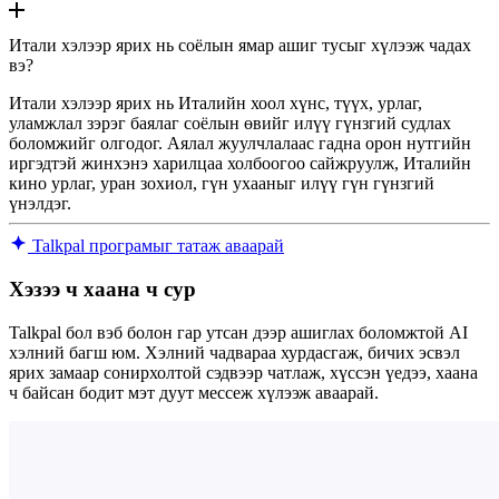
Итали хэлээр ярих нь соёлын ямар ашиг тусыг хүлээж чадах
вэ?
Итали хэлээр ярих нь Италийн хоол хүнс, түүх, урлаг,
уламжлал зэрэг баялаг соёлын өвийг илүү гүнзгий судлах
боломжийг олгодог. Аялал жуулчлалаас гадна орон нутгийн
иргэдтэй жинхэнэ харилцаа холбоогоо сайжруулж, Италийн
кино урлаг, уран зохиол, гүн ухааныг илүү гүн гүнзгий
үнэлдэг.
Talkpal програмыг татаж аваарай
Хэзээ ч хаана ч сур
Talkpal бол вэб болон гар утсан дээр ашиглах боломжтой AI
хэлний багш юм. Хэлний чадвараа хурдасгаж, бичих эсвэл
ярих замаар сонирхолтой сэдвээр чатлаж, хүссэн үедээ, хаана
ч байсан бодит мэт дуут мессеж хүлээж аваарай.