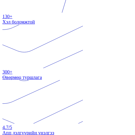
130+
Хэл боломжтой
300+
Өвөрмөц туршлага
4.7
/5
Апп дэлгүүрийн үнэлгээ