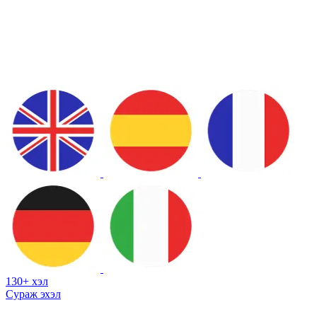
130+ хэл
Сураж эхэл