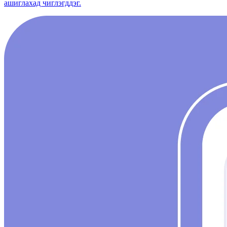
ашиглахад чиглэгддэг.