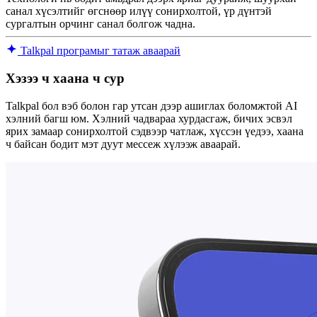
санал хүсэлтийг өгснөөр илүү сонирхолтой, үр дүнтэй
сургалтын орчинг санал болгож чадна.
Talkpal програмыг татаж аваарай
Хэзээ ч хаана ч сур
Talkpal бол вэб болон гар утсан дээр ашиглах боломжтой AI
хэлний багш юм. Хэлний чадвараа хурдасгаж, бичих эсвэл
ярих замаар сонирхолтой сэдвээр чатлаж, хүссэн үедээ, хаана
ч байсан бодит мэт дуут мессеж хүлээж аваарай.