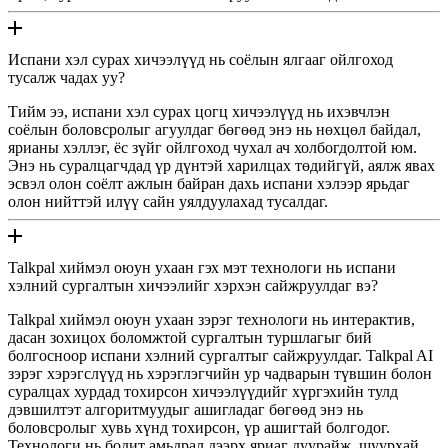
Испани хэл сурах хичээлүүд нь соёлын ялгааг ойлгоход
тусалж чадах уу?
Тийм ээ, испани хэл сурах цогц хичээлүүд нь ихэвчлэн
соёлын боловсролыг агуулдаг бөгөөд энэ нь нөхцөл байдал,
ярианы хэллэг, ёс зүйг ойлгоход чухал ач холбогдолтой юм.
Энэ нь суралцагчдад үр дүнтэй харилцах төдийгүй, аялж явах
эсвэл олон соёлт ажлын байран дахь испани хэлээр ярьдаг
олон нийттэй илүү сайн уялдуулахад тусалдаг.
Talkpal хиймэл оюун ухаан гэх мэт технологи нь испани
хэлний сургалтын хичээлийг хэрхэн сайжруулдаг вэ?
Talkpal хиймэл оюун ухаан зэрэг технологи нь интерактив,
дасан зохицох боломжтой сургалтын туршлагыг бий
болгосноор испани хэлний сургалтыг сайжруулдаг. Talkpal AI
зэрэг хэрэгслүүд нь хэрэглэгчийн ур чадварын түвшин болон
суралцах хурдад тохирсон хичээлүүдийг хүргэхийн тулд
дэвшилтэт алгоритмуудыг ашигладаг бөгөөд энэ нь
боловсролыг хувь хүнд тохирсон, үр ашигтай болгодог.
Технологи нь бодит амьдрал дээрх яриаг дуурайж, шуурхай