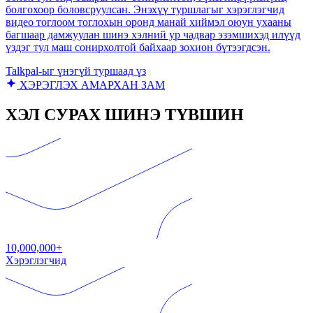
болгохоор боловсруулсан. Энэхүү туршлагыг хэрэглэгчид
видео тоглоом тоглохын оронд манай хиймэл оюун ухааны
багшаар дамжуулан шинэ хэлний ур чадвар эзэмшихэд илүүд
үздэг тул маш сонирхолтой байхаар зохион бүтээгдсэн.
Talkpal-ыг үнэгүй туршаад үз
ХЭРЭГЛЭХ АМАРХАН ЗАМ
ХЭЛ СУРАХ ШИНЭ ТҮВШИН
10,000,000+
Хэрэглэгчид