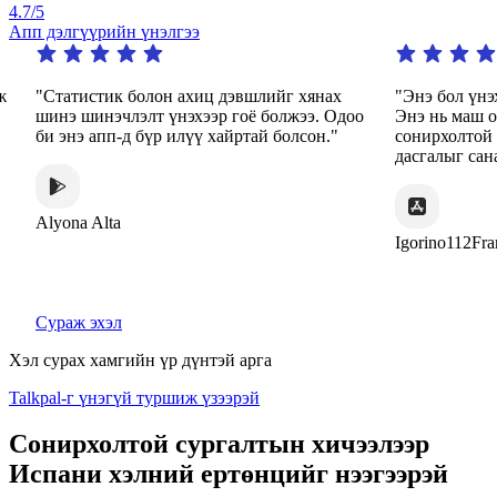
4.7
/5
Апп дэлгүүрийн үнэлгээ
"Статистик болон ахиц дэвшлийг хянах
"Энэ бол үнэхээ
шинэ шинэчлэлт үнэхээр гоё болжээ. Одоо
Энэ нь маш оло
би энэ апп-д бүр илүү хайртай болсон."
сонирхолтой арг
дасгалыг санал 
Alyona Alta
Igorino112France
Сураж эхэл
Хэл сурах хамгийн үр дүнтэй арга
Talkpal-г үнэгүй туршиж үзээрэй
Сонирхолтой сургалтын хичээлээр
Испани хэлний ертөнцийг нээгээрэй