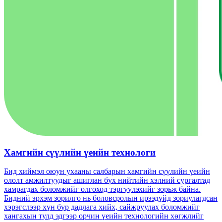
Хамгийн сүүлийн үеийн технологи
Бид хиймэл оюун ухааны салбарын хамгийн сүүлийн үеийн
ололт амжилтуудыг ашиглан бүх нийтийн хэлний сургалтад
хамрагдах боломжийг олгоход тэргүүлэхийг зорьж байна.
Бидний эрхэм зорилго нь боловсролын ирээдүйд зориулагдсан
хэрэгслээр хүн бүр дадлага хийх, сайжруулах боломжийг
хангахын тулд эдгээр орчин үеийн технологийн хөгжлийг