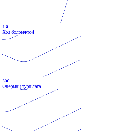
130+
Хэл боломжтой
300+
Өвөрмөц туршлага