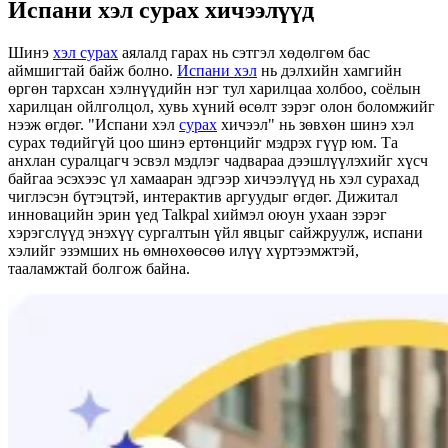
Испани хэл сурах хичээлүүд
Шинэ
хэл сурах
аялалд гарах нь сэтгэл хөдөлгөм бас
аймшигтай байж болно.
Испани хэл
нь дэлхийн хамгийн
өргөн тархсан хэлнүүдийн нэг тул харилцаа холбоо, соёлын
харилцан ойлголцол, хувь хүний ​​​​өсөлт зэрэг олон боломжийг
нээж өгдөг. "Испани хэл
сурах
хичээл" нь зөвхөн шинэ хэл
сурах төдийгүй цоо шинэ ертөнцийг мэдрэх гүүр юм. Та
анхлан суралцагч эсвэл мэдлэг чадвараа дээшлүүлэхийг хүсч
байгаа эсэхээс үл хамааран эдгээр хичээлүүд нь хэл сурахад
чиглэсэн бүтэцтэй, интерактив аргуудыг өгдөг. Дижитал
инновацийн эрин үед Talkpal хиймэл оюун ухаан зэрэг
хэрэгслүүд энэхүү сургалтын үйл явцыг сайжруулж, испани
хэлийг эзэмших нь өмнөхөөсөө илүү хүртээмжтэй,
тааламжтай болгож байна.