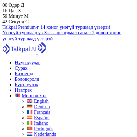
00
Өдөр
Д
16
Цаг
Х
59
Минут
М
41
Секунд
С
Talkpal Premium-г 14 хоног үнэгүй туршаад үзээрэй
Үнэгүй туршаад үз
Хязгаарлагдмал санал:
2 долоо хоног
үнэгүй туршаад үзээрэй
Нүүр хуудас
Сурах
Бизнесэд
Боловсролд
Бүртгүүлэх
Нэвтрэх
Монгол хэл
English
Deutsch
Français
Español
Italiano
Português
Nederlands