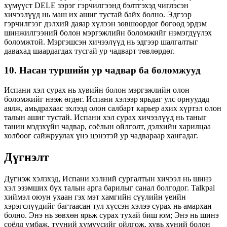
хүмүүст DELE зэрэг гэрчилгээнд бэлтгэхэд чиглэсэн
хичээлүүд нь маш их ашиг тустай байх болно. Эдгээр
гэрчилгээг дэлхий даяар хүлээн зөвшөөрдөг бөгөөд эрдэм
шинжилгээний болон мэргэжлийн боломжийг нэмэгдүүлэх
боломжтой. Мэргэшсэн хичээлүүд нь эдгээр шалгалтыг
давахад шаардагдах тусгай ур чадварт төвлөрдөг.
10. Насан туршийн ур чадвар ба боломжууд
Испани хэл сурах нь хувийн болон мэргэжлийн олон
боломжийг нээж өгдөг. Испани хэлээр ярьдаг улс орнуудад
аялж, амьдрахаас эхлээд олон салбарт карьер ахих хүртэл олон
талын ашиг тустай. Испани хэл сурах хичээлүүд нь таныг
танин мэдэхүйн чадвар, соёлын ойлголт, дэлхийн харилцаа
холбоог сайжруулах үнэ цэнэтэй ур чадвараар хангадаг.
Дүгнэлт
Дүгнэж хэлэхэд, Испани хэлний сургалтын хичээл нь шинэ
хэл эзэмших бүх талын арга барилыг санал болгодог. Talkpal
хиймэл оюун ухаан гэх мэт хамгийн сүүлийн үеийн
хэрэгслүүдийг багтаасан тул хүссэн хэлээ сурах нь амархан
болно. Энэ нь зөвхөн ярьж сурах тухай биш юм; Энэ нь шинэ
соёлд умбаж, түүний хүмүүсийг ойлгож, хувь хүний ​​болон