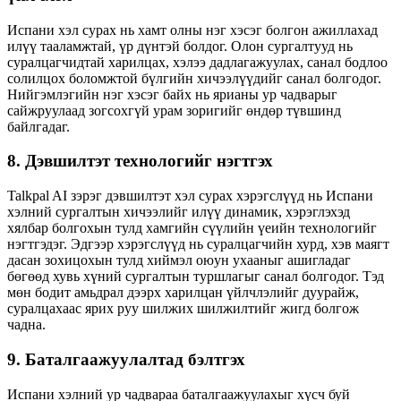
Испани хэл сурах нь хамт олны нэг хэсэг болгон ажиллахад
илүү тааламжтай, үр дүнтэй болдог. Олон сургалтууд нь
суралцагчидтай харилцах, хэлээ дадлагажуулах, санал бодлоо
солилцох боломжтой бүлгийн хичээлүүдийг санал болгодог.
Нийгэмлэгийн нэг хэсэг байх нь ярианы ур чадварыг
сайжруулаад зогсохгүй урам зоригийг өндөр түвшинд
байлгадаг.
8. Дэвшилтэт технологийг нэгтгэх
Talkpal AI зэрэг дэвшилтэт хэл сурах хэрэгслүүд нь Испани
хэлний сургалтын хичээлийг илүү динамик, хэрэглэхэд
хялбар болгохын тулд хамгийн сүүлийн үеийн технологийг
нэгтгэдэг. Эдгээр хэрэгслүүд нь суралцагчийн хурд, хэв маягт
дасан зохицохын тулд хиймэл оюун ухааныг ашигладаг
бөгөөд хувь хүний ​​сургалтын туршлагыг санал болгодог. Тэд
мөн бодит амьдрал дээрх харилцан үйлчлэлийг дуурайж,
суралцахаас ярих руу шилжих шилжилтийг жигд болгож
чадна.
9. Баталгаажуулалтад бэлтгэх
Испани хэлний ур чадвараа баталгаажуулахыг хүсч буй