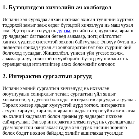
1. Бүтэцлэгдсэн хичээлийн ач холбогдол
Испани хэл сурахдаа анхан шатнаас ахисан түвшний хүртэлх
тодорхой замыг зааж өгдөг бүтэцтэй хичээлүүд нь маш чухал
юм. Эдгээр хичээлүүд нь
дүрэм
, үгсийн сан, дуудлага, ярианы
ур чадварыг багтаасан бөгөөд аажмаар, цогц ойлголтыг
хангах үүднээс системтэй зохион байгуулдаг. Энэхүү бүтэц нь
чөлөөтэй ярихад чухал ач холбогдолтой бат бөх суурийг бий
болгоход тусалдаг. Жишээлбэл, үндсэн үйл үгсээс эхэлж,
аажмаар илүү төвөгтэй өгүүлбэрийн бүтэц рүү шилжих нь
суралцагчдад итгэлтэйгээр ахих боломжийг олгодог.
2. Интерактив сургалтын аргууд
Испани хэлний сургалтын хичээлүүд нь ихэвчлэн
оюутнуудын сонирхлыг татдаг, сургалтын үйл явцыг
хөгжилтэй, үр дүнтэй болгодог интерактив аргуудыг агуулдаг.
Төрөлх хэлээр ярьдаг хүмүүстэй дүрд тоглох, интерактив
асуулт хариулт, харилцан ярианы дадлага зэрэг үйл ажиллагаа
нь хэлний хадгалалт болон ярианы ур чадварыг ихээхэн
сайжруулдаг. Эдгээр интерактив элементүүд нь суралцагчдыг
урам зоригтой байлгахаас гадна хэл сурах эцсийн зорилго
болох бодит нөхцөл байдалд хэлийг ашиглахад тусалдаг.