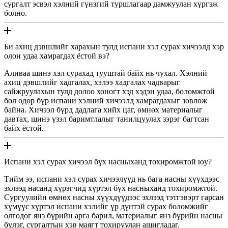
сургалт эсвэл хэлний гүнзгий туршлагаар дамжуулан хүргэж
болно.
Би ахиц дэвшлийг харахын тулд испани хэл сурах хичээлд хэр
олон удаа хамрагдах ёстой вэ?
Аливаа шинэ хэл сурахад тууштай байх нь чухал. Хэлний
ахиц дэвшлийг хадгалах, хэлээ хадгалах чадварыг
сайжруулахын тулд долоо хоногт хэд хэдэн удаа, боломжтой
бол өдөр бүр испани хэлний хичээлд хамрагдахыг зөвлөж
байна. Хичээл бүрд дадлага хийх цаг, өмнөх материалыг
давтах, шинэ үзэл баримтлалыг танилцуулах зэрэг багтсан
байх ёстой.
Испани хэл сурах хичээл бүх насныханд тохиромжтой юу?
Тийм ээ, испани хэл сурах хичээлүүд нь бага насны хүүхдээс
эхлээд насанд хүрэгчид хүртэл бүх насныханд тохиромжтой.
Сургуулийн өмнөх насны хүүхдүүдээс эхлээд тэтгэвэрт гарсан
хүмүүс хүртэл испани хэлийг үр дүнтэй сурах боломжийг
олгодог янз бүрийн арга барил, материалыг янз бүрийн насны
бүлэг, сургалтын хэв маягт тохируулан ашигладаг.