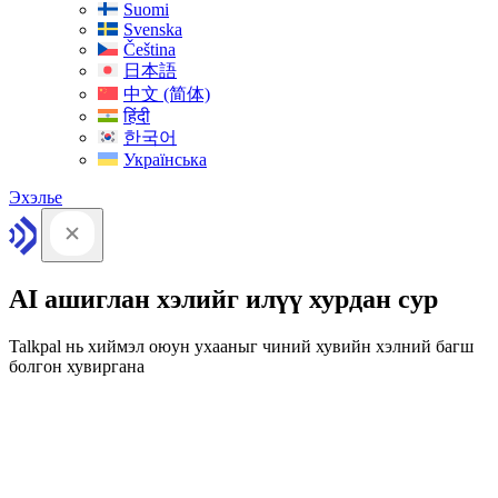
Suomi
Svenska
Čeština
日本語
中文 (简体)
हिंदी
한국어
Українська
Эхэлье
AI ашиглан хэлийг илүү хурдан сур
Talkpal нь хиймэл оюун ухааныг чиний хувийн хэлний багш
болгон хувиргана