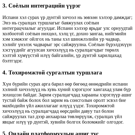
3. Соёлын интеграцийн үүрэг
Испани хэл сурах үр дүнтэй хичээл нь зөвхөн хэлээр дамждаг;
Энэ нь суралцах туршлагыг баяжуулах соёлын
интеграцчлалыг агуулдаг. Испани хэлээр ярьдаг улс орнуудтай
холбоотой соёлын нөхцөл, хэлц үг, дохио зангаа, нийгмийн
хэм хэмжээг ойлгох нь таны хэл шинжлэлийн ур чадвар,
хэлийг үнэлэх чадварыг эрс сайжруулна. Соёлын бүрэлдэхүүн
хэсгүүдийг агуулсан хичээлүүд нь суралцагчдыг төрөлх
хэлтэй хүмүүстэй илүү байгалийн, үр дүнтэй харилцахад
бэлтгэдэг.
4. Тохиромжтой сургалтын туршлага
Хүн бүрийн сурах арга барил өөр бөгөөд өнөөдрийн испани
хэлний хичээлүүд нь хувь хүний ​​хэрэгцээг хангахад улам бүр
зохицсон байдаг. Зарим суралцагчдад харааны хэрэглүүр ашиг
тустай байж болох бол зарим нь сонсголын оролт эсвэл бие
махбодийн үйл ажиллагааг илүүд үздэг. Тохиромжтой
хичээлүүд нь суралцагчдад өөрсдийн давуу тал болон
сайжруулах тал дээр анхаарлаа төвлөрүүлж, суралцах үйл
явцыг илүү үр дүнтэй, хувийн болгох боломжийг олгодог.
5. Онлайн платформуудын ашиг тус