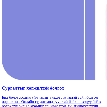
Сургалтыг хөгжилтэй болгох
Бид боловсролын үйл явцыг үнэхээр зугаатай зүйл болгон
өөрчилсөн. Онлайн судалгаанд тууштай байх нь хэцүү байж
болох тул бид Talkpal-ийг сонирхолтой, гүнзгийрүүлэхүйц