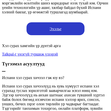
мэргэжлийн өсөлтийн шинэ коридорыг нээх тухай юм. Орчин
үеийн технологийн үр ашиг, хялбар байдал бүхий Испани
хэлний баялаг, үр өгөөжтэй туршлагад шумбаарай.
Эхэлье
Хэл сурах хамгийн үр дүнтэй арга
Talkpal-г үнэгүй туршиж үзээрэй
Түгээмэл асуултууд
Испани хэл сурах хичээл гэж юу вэ?
Испани хэл сурах хичээлүүд нь хувь хүмүүст испани хэл
сурахад туслах зорилготой зааварчилгаа эсвэл нөөц юм.
Эдгээр хичээлүүд нь анхан шатнаас ахисан түвшний хүртэл
байж болох бөгөөд ихэвчлэн испани хэлээр ярих, сонсох,
унших, бичих зэрэг олон төрлийн ур чадварыг багтаадаг.
Тэдгээрийг танхимын тохиргоо, онлайн платформ, хувийн