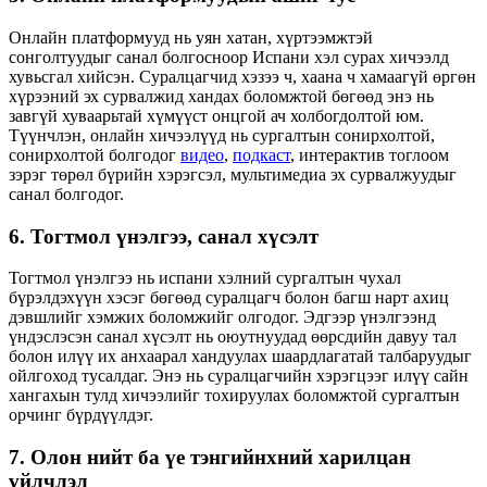
Онлайн платформууд нь уян хатан, хүртээмжтэй
сонголтуудыг санал болгосноор Испани хэл сурах хичээлд
хувьсгал хийсэн. Суралцагчид хэзээ ч, хаана ч хамаагүй өргөн
хүрээний эх сурвалжид хандах боломжтой бөгөөд энэ нь
завгүй хуваарьтай хүмүүст онцгой ач холбогдолтой юм.
Түүнчлэн, онлайн хичээлүүд нь сургалтын сонирхолтой,
сонирхолтой болгодог
видео
,
подкаст
, интерактив тоглоом
зэрэг төрөл бүрийн хэрэгсэл, мультимедиа эх сурвалжуудыг
санал болгодог.
6. Тогтмол үнэлгээ, санал хүсэлт
Тогтмол үнэлгээ нь испани хэлний сургалтын чухал
бүрэлдэхүүн хэсэг бөгөөд суралцагч болон багш нарт ахиц
дэвшлийг хэмжих боломжийг олгодог. Эдгээр үнэлгээнд
үндэслэсэн санал хүсэлт нь оюутнуудад өөрсдийн давуу тал
болон илүү их анхаарал хандуулах шаардлагатай талбаруудыг
ойлгоход тусалдаг. Энэ нь суралцагчийн хэрэгцээг илүү сайн
хангахын тулд хичээлийг тохируулах боломжтой сургалтын
орчинг бүрдүүлдэг.
7. Олон нийт ба үе тэнгийнхний харилцан
үйлчлэл