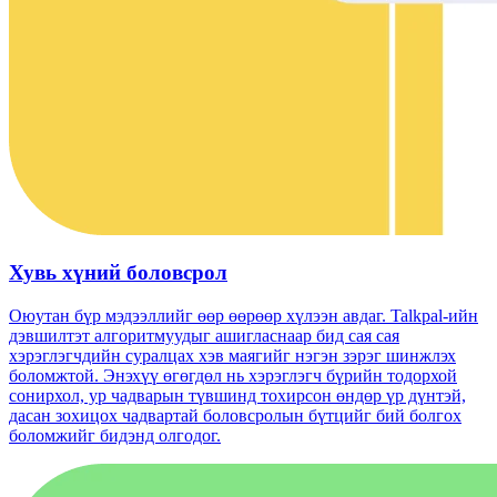
Хувь хүний ​​боловсрол
Оюутан бүр мэдээллийг өөр өөрөөр хүлээн авдаг. Talkpal-ийн
дэвшилтэт алгоритмуудыг ашигласнаар бид сая сая
хэрэглэгчдийн суралцах хэв маягийг нэгэн зэрэг шинжлэх
боломжтой. Энэхүү өгөгдөл нь хэрэглэгч бүрийн тодорхой
сонирхол, ур чадварын түвшинд тохирсон өндөр үр дүнтэй,
дасан зохицох чадвартай боловсролын бүтцийг бий болгох
боломжийг бидэнд олгодог.