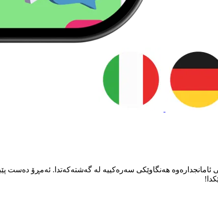
نی ئامانجدارەوە هەنگاوێکی سەرەکییە لە گەشتەکەتدا. ئەمڕۆ دەست پێ
دا!