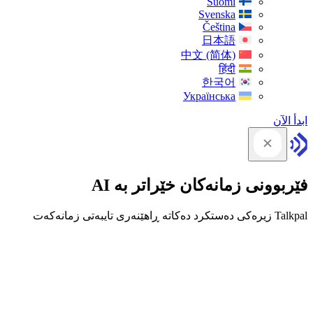
Suomi
Svenska
Čeština
日本語
中文 (简体)
हिंदी
한국어
Українська
ابدأ الآن
فێربوونی زمانەکان خێراتر بە AI
Talkpal زیرەکی دەستکرد دەکاتە ڕاهێنەری تایبەتی زمانەکەت