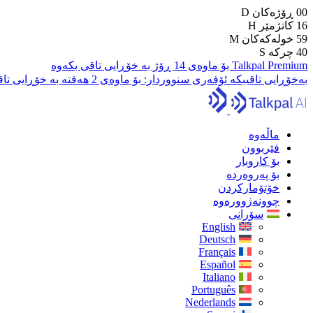
00
ڕۆژەکان
D
16
کاتژمێر
H
59
خولەکەکان
M
39
چرکە
S
Talkpal Premium بۆ ماوەی 14 ڕۆژ بە خۆڕایی تاقی بکەوە
بەخۆڕایی تاقیبکە
ئۆفەری سنووردار:
بۆ ماوەی 2 هەفتە بە خۆڕایی تاقی بکەرەوە
ماڵەوە
فێربوون
بۆ کاروبار
بۆ پەروەردە
خۆتۆمارکردن
چوونەژوورەوە
سۆرانی
English
Deutsch
Français
Español
Italiano
Português
Nederlands