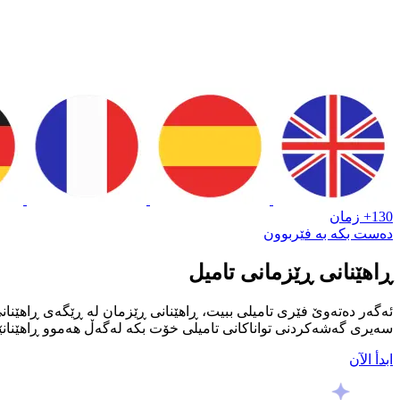
130+ زمان
دەست بکە بە فێربوون
ڕاهێنانی ڕێزمانی تامیل
ئەگەر دەتەوێ فێری تامیلی ببیت، ڕاهێنانی ڕێزمان لە ڕێگەی ڕاهێنا
سەیری گەشەکردنی تواناکانی تامیلی خۆت بکە لەگەڵ هەموو ڕاهێنانێک
ابدأ الآن