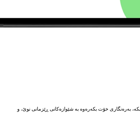
بکە، بەرەنگاری خۆت بکەرەوە بە شێوازەکانی ڕێزمانی نوێ، و