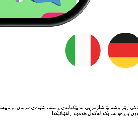
کی زۆر باشە بۆ شارەزایی لە پێکهاتەی ڕستە، شێوەی فرمان، و تایبەتم
 و ڕەوانت بکە لەگەڵ هەموو ڕاهێنانێکدا!