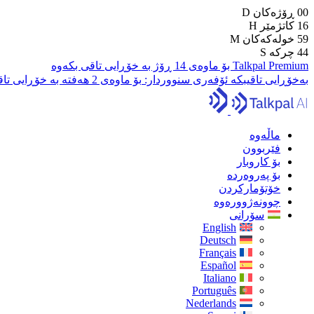
00
ڕۆژەکان
D
16
کاتژمێر
H
59
خولەکەکان
M
43
چرکە
S
Talkpal Premium بۆ ماوەی 14 ڕۆژ بە خۆڕایی تاقی بکەوە
بەخۆڕایی تاقیبکە
ئۆفەری سنووردار:
بۆ ماوەی 2 هەفتە بە خۆڕایی تاقی بکەرەوە
ماڵەوە
فێربوون
بۆ کاروبار
بۆ پەروەردە
خۆتۆمارکردن
چوونەژوورەوە
سۆرانی
English
Deutsch
Français
Español
Italiano
Português
Nederlands