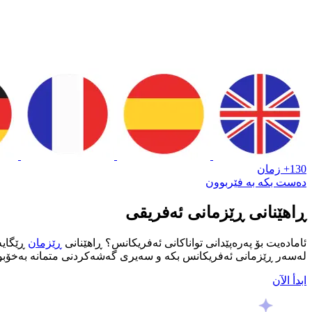
130+ زمان
دەست بکە بە فێربوون
ڕاهێنانی ڕێزمانی ئەفریقی
ئامادەیت بۆ پەرەپێدانی تواناکانی ئەفریکانس؟ ڕاهێنانی
ڕێزمان
ڕێگایە
لەسەر ڕێزمانی ئەفریکانس بکە و سەیری گەشەکردنی متمانە بەخۆبوون
ابدأ الآن