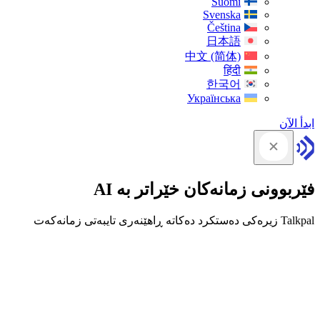
Suomi
Svenska
Čeština
日本語
中文 (简体)
हिंदी
한국어
Українська
ابدأ الآن
فێربوونی زمانەکان خێراتر بە AI
Talkpal زیرەکی دەستکرد دەکاتە ڕاهێنەری تایبەتی زمانەکەت