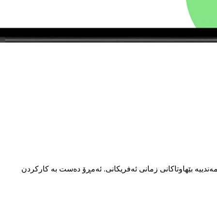
ەندییە بێهاوتاکانی زمانی ئەفریکانی. ئەمڕۆ دەست بە کارکردن