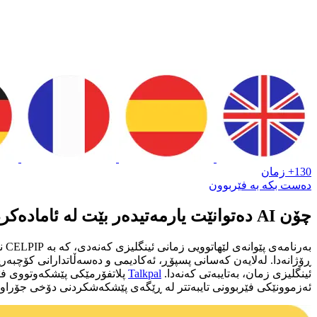
130+ زمان
دەست بکە بە فێربوون
چۆن AI دەتوانێت یارمەتیدەر بێت لە ئامادەکردنی CELPIP
بە
ڕۆژانەدا. لەلایەن کەسانی پسپۆڕ، ئەکادیمی و دەسەڵاتدارانی کۆچبەریی
ئینگلیزی زمان، بەتایبەتی کەنەدا.
Talkpal
پلاتفۆرمێکی پێشکەوتووی فێ
ئەزموونێکی فێربوونی تایبەتتر لە ڕێگەی پێشکەشکردنی دۆخی جۆراوج