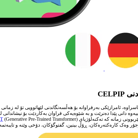
رنامەی پێوانەی لێهاتوویی زمانی ئینگلیزی کەنەدی، کە بە CELPIP ناسراوە، ئامرازێکی بەرفراوانە بۆ هەڵسەنگ
ەوە دانی پێدا دەنرێت و بە شێوەیەکی فراوان بەکاردێت بۆ نیشاندانی لێ
ربوونی زمانە کە تەکنەلۆژیای
T
ۆر وەک کارەکتەرەکان، ڕۆڵ بینین، گفتوگۆکان، دۆخی وێنە و تایبەتم