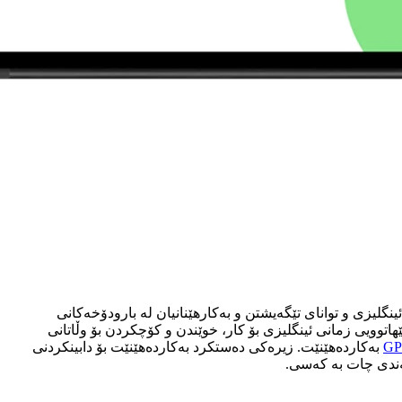
اندنی لێهاتوویی تۆ لە زمانی ئینگلیزی و توانای تێگەیشتن و بەکارهێنانیان لە بارودۆخەکانی
هاتوویی زمانی ئینگلیزی بۆ کار، خوێندن و کۆچکردن بۆ وڵاتانی
GP
(Generative Pre-Trained Transformer) بەکاردەهێنێت. زیرەکی دەستکرد بەکاردەهێنێت بۆ دابینکردنی
ەندی چات بە کەسی.