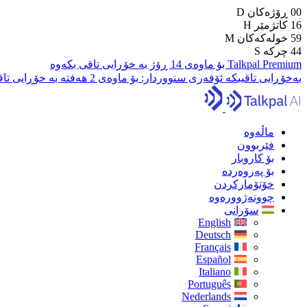
00
ڕۆژەکان
D
16
کاتژمێر
H
59
خولەکەکان
M
43
چرکە
S
Talkpal Premium بۆ ماوەی 14 ڕۆژ بە خۆڕایی تاقی بکەوە
بەخۆڕایی تاقیبکە
ئۆفەری سنووردار:
بۆ ماوەی 2 هەفتە بە خۆڕایی تاقی بکەرەوە
ماڵەوە
فێربوون
بۆ کاروبار
بۆ پەروەردە
خۆتۆمارکردن
چوونەژوورەوە
سۆرانی
English
Deutsch
Français
Español
Italiano
Português
Nederlands