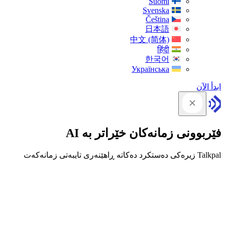
Suomi
Svenska
Čeština
日本語
中文 (简体)
हिंदी
한국어
Українська
ابدأ الآن
فێربوونی زمانەکان خێراتر بە AI
Talkpal زیرەکی دەستکرد دەکاتە ڕاهێنەری تایبەتی زمانەکەت