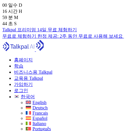
00
일수
D
16
시간
H
59
분
M
43
초
S
Talkpal 프리미엄 14일 무료 체험하기
무료로 체험하기
한정 제공:
2주 동안 무료로 사용해 보세요
홈페이지
학습
비즈니스용 Talkpal
교육용 Talkpal
가입하기
로그인
한국어
English
Deutsch
Français
Español
Italiano
Português