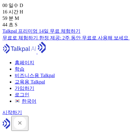
00
일수
D
16
시간
H
59
분
M
43
초
S
Talkpal 프리미엄 14일 무료 체험하기
무료로 체험하기
한정 제공:
2주 동안 무료로 사용해 보세요
홈페이지
학습
비즈니스용 Talkpal
교육용 Talkpal
가입하기
로그인
한국어
시작하기