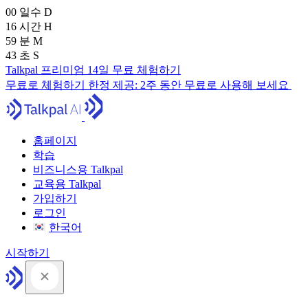
00
일수
D
16
시간
H
59
분
M
41
초
S
Talkpal 프리미엄 14일 무료 체험하기
무료로 체험하기
한정 제공:
2주 동안 무료로 사용해 보세요
홈페이지
학습
비즈니스용 Talkpal
교육용 Talkpal
가입하기
로그인
한국어
시작하기