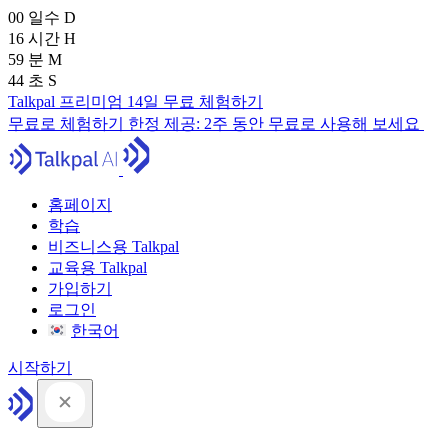
00
일수
D
16
시간
H
59
분
M
43
초
S
Talkpal 프리미엄 14일 무료 체험하기
무료로 체험하기
한정 제공:
2주 동안 무료로 사용해 보세요
홈페이지
학습
비즈니스용 Talkpal
교육용 Talkpal
가입하기
로그인
한국어
시작하기