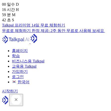
00
일수
D
16
시간
H
59
분
M
41
초
S
Talkpal 프리미엄 14일 무료 체험하기
무료로 체험하기
한정 제공:
2주 동안 무료로 사용해 보세요
홈페이지
학습
비즈니스용 Talkpal
교육용 Talkpal
가입하기
로그인
한국어
시작하기