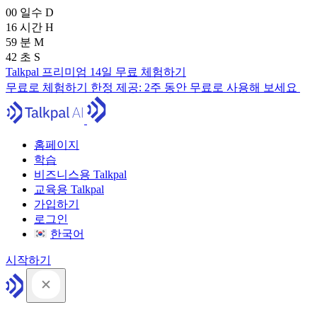
00
일수
D
16
시간
H
59
분
M
41
초
S
Talkpal 프리미엄 14일 무료 체험하기
무료로 체험하기
한정 제공:
2주 동안 무료로 사용해 보세요
홈페이지
학습
비즈니스용 Talkpal
교육용 Talkpal
가입하기
로그인
한국어
시작하기