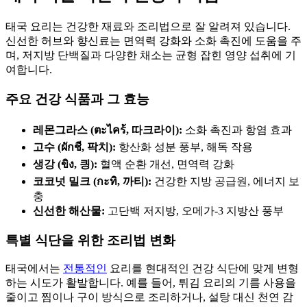
태국 요리는 건강한 재료와 조리법으로 잘 알려져 있습니다.
신선한 허브와 향신료는 면역력 강화와 소화 촉진에 도움을 주
며, 저지방 단백질과 다양한 채소는 균형 잡힌 영양 섭취에 기
여합니다.
주요 건강 식품과 그 효능
레몬그라스 (ตะไคร้, 따크라이):
소화 촉진과 항염 효과
고수 (ผักชี, 팍치):
항산화 성분 풍부, 해독 작용
생강 (ขิง, 킝):
혈액 순환 개선, 면역력 강화
코코넛 밀크 (กะทิ, 까티):
건강한 지방 공급원, 에너지 보
충
신선한 해산물:
고단백 저지방, 오메가-3 지방산 풍부
특별 식단을 위한 조리법 변화
태국에서는
전통적인
요리를 현대적인 건강 식단에 맞게 변형
하는 시도가 활발합니다. 예를 들어, 튀김 요리의 기름 사용을
줄이고 찜이나 구이 방식으로 조리하거나, 설탕 대신 천연 감